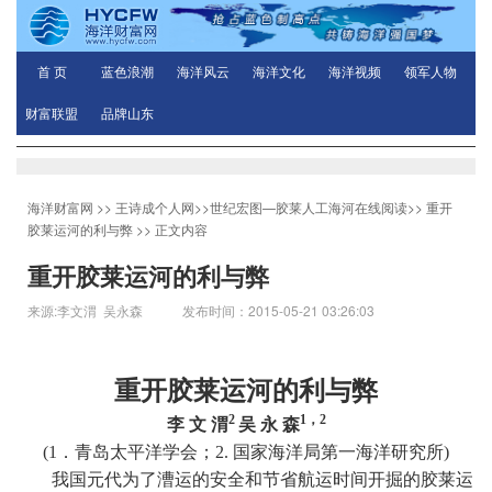
首 页
蓝色浪潮
海洋风云
海洋文化
海洋视频
领军人物
财富联盟
品牌山东
海洋财富网
>>
王诗成个人网
>>
世纪宏图—胶莱人工海河在线阅读
>>
重开
胶莱运河的利与弊
>> 正文内容
重开胶莱运河的利与弊
来源:李文渭 吴永森 发布时间：2015-05-21 03:26:03
重开胶莱运河的利与弊
2
1，2
李 文 渭
吴 永 森
(1
．青岛太平洋学会；
2.
国家海洋局第一海洋研究所
)
我国元代为了漕运的安全和节省航运时间开掘的胶莱运