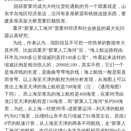
阻碍胶莱河成为大吨位货轮通航的另一个因素就是，山
东半岛地区经济发达，沿河有多座桥梁和铁路连接东西，要
建多座高架大桥需要巨额投资。
重开“胶莱人工海河”需要对经济和社会效益的最大化问
题认真研究。
为此，作者认为，现阶段且不可把一些简单的数据夸大
其作用。比如说重开“胶莱人工海河”后，“海上航运路程由
环半岛
2000
多公里缩减到直径
100
多公里”，咋看起来这样的
缩减比例是相当惊人的，
2000
比
100
，其实不然，它们一个
是海岸线的长度，是曲曲弯弯地折线；海上航线一般是取直
而舍弯。以上海至天津的航程为例分析发现，从海图上可以
查出上海至天津的海上航程是
708
海里
（注：《通用海图》
下同）。而上海至青岛的海上航程是
408
海里
，在莱州湾由
龙口至天津的航程是
150
海里
，而“胶莱人工海河”长约
69
海
里
，为此，从上海
—
经胶州湾
--
进胶莱运河
—
到天津的航程
约为
627
海里
，比绕经山东半岛只缩减了
81
海里
左右。若按
2
0
节的航速计算，从上海至天津的两条不同航线，走“胶莱人
工海河”的航程，也仅仅比绕山东半岛的航程节省时间
6
个小