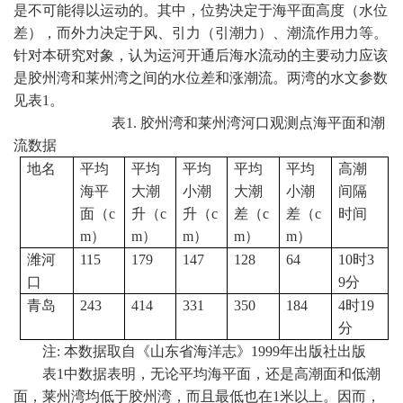
是不可能得以运动的。其中，位势决定于海平面高度（水位
差），而外力决定于风、引力（引潮力）、潮流作用力等。
针对本研究对象，认为运河开通后海水流动的主要动力应该
是胶州湾和莱州湾之间的水位差和涨潮流。两湾的水文参数
见表
1
。
表
1.
胶州湾和莱州湾河口观测点海平面和潮
流数据
地名
平均
平均
平均
平均
平均
高潮
海平
大潮
小潮
大潮
小潮
间隔
面（
c
升（
c
升（
c
差（
c
差（
c
时间
m
）
m
）
m
）
m
）
m
）
潍河
115
179
147
128
64
10
时
3
口
9
分
青岛
243
414
331
350
184
4
时
19
分
注
:
本数据取自《山东省海洋志》
1999
年出版社出版
表
1
中数据表明，无论平均海平面，还是高潮面和低潮
面，莱州湾均低于胶州湾，而且最低也在
1
米
以上。因而，