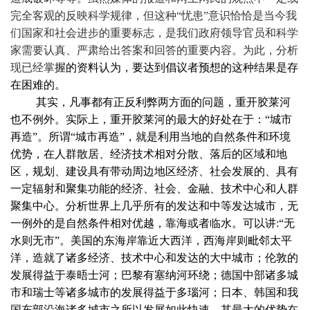
完全客观的反映科学规律，但这种“忧患”意识恰恰是当今我
们国家和社会进步的重要标志，是我们政府领导官员和科学
家需要认真、严肃给出答案和回答的重要内容。为此，分析
现已经掌
握的资料认为，要达到倡议者预想的这种结果是存
在困难的。
其实，凡事都有正反利弊两方面的问题，重开胶莱河
也不例外。实际上，重开胶莱河的最大的好处在于：“城市
再造”。所谓“城市再造”，就是利用当地的自然条件和环境
优势，在人群散居、经济技术相对分散、落后的区域和地
区，规划、建设具有带动周边地区经济、社会发展的、具有
一定辐射和聚集功能的经济、社会、金融、技术中心和人群
聚集中心。分析世界上几乎所有的发达和中等发达城市，无
一例外的是自然条件相对优越，靠海或者临水。可以讲
:
“无
水则无市”。美国的东海岸靠近大西洋，西海岸则毗邻太平
洋，造就了诸多经济、技术中心和发达的大中城市；伦敦的
发展得益于泰晤士河；巴黎有塞纳河环绕；德国中部诸多城
市和瑞士等诸多城市的发展得益于多瑙河；日本、韩国和我
国东部沿海诸多城市之所以发展如此快速，其最大的优势在