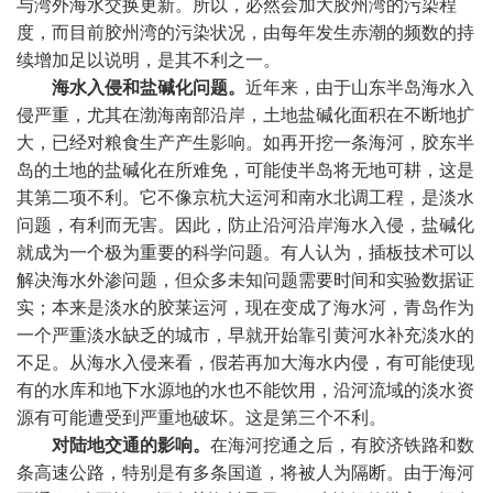
与湾外海水交换更新。所以，必然会加大胶州湾的污染程
度，而目前胶州湾的污染状况，由每年发生赤潮的频数的持
续增加足以说明，是其不利之一。
海水入侵和盐碱化问题。
近年来，由于山东半岛海水入
侵严重，尤其在渤海南部沿岸，土地盐碱化面积在不断地扩
大，已经对粮食生产产生影响。如再开挖一条海河，胶东半
岛的土地的盐碱化在所难免，可能使半岛将无地可耕，这是
其第二项不利。它不像京杭大运河和南水北调工程，是淡水
问题，有利而无害。因此，防止沿河沿岸海水入侵，盐碱化
就成为一个极为重要的科学问题。有人认为，插板技术可以
解决海水外渗问题，但众多未知问题需要时间和实验数据证
实；本来是淡水的胶莱运河，现在变成了海水河，青岛作为
一个严重淡水缺乏的城市，早就开始靠引黄河水补充淡水的
不足。从海水入侵来看，假若再加大海水内侵，有可能使现
有的水库和地下水源地的水也不能饮用，沿河流域的淡水资
源有可能遭受到严重地破坏。这是第三个不利。
对陆地交通的影响。
在海河挖通之后，有胶济铁路和数
条高速公路，特别是有多条国道，将被人为隔断。由于海河