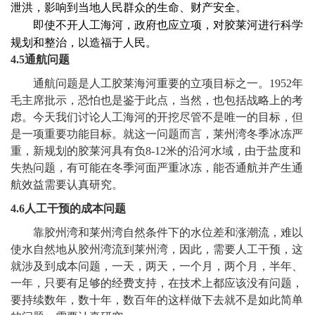
泄洪，影响到当地人民群众的生命、财产安全。
即使不开人工海河，政府也应立项，对胶莱河进行科学
规划和整治，以造福于人民。
4.5
通航问题
通航
问题是人工胶莱海河重要的立项目标之一。1952年
毛主席批示，恐怕也是鉴于此点，当然，也包括战略上的考
虑。今天我们讨论人工海河的开挖尽管不是唯一的目标，但
是一项重要功能目标。就这一问题而言，莱州湾冬季冰冻严
重，新规划的胶莱河具有负8-12米的沿河水域，由于盐度和
失热问题，有可能在冬季河面严重冰冻，能否通航并产生通
航效益需要认真研究。
4.6
人工干预的成本问题
靠胶州湾和莱州湾自然条件下的水位差和涨潮流，难以
使水自然地从胶州湾流到莱州湾，因此，需要人工干预，这
就涉及到成本问题，一天，两天，一个月，两个月，半年、
一年，只要有足够的经费支持，在技术上都应该没有问题，
要持续数年，数十年，数百年的这样做下去就不是如此简单