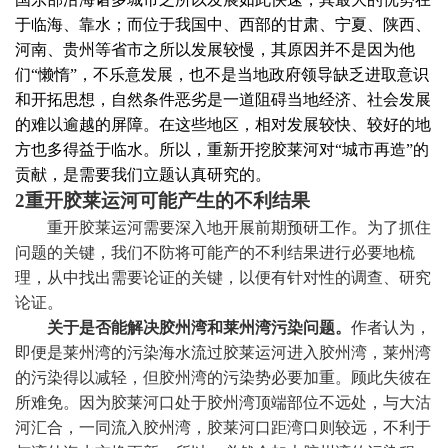
于临海、靠水；而位于我国中、西部的甘肃、宁夏、陕西、
河南、贵州等省市之所以发展较慢，其原因并不是因为他
们“懒惰”，不乐意发展，也不是当地政府领导缺乏进取意识
和开拓思想，自然条件恶劣是一道阻碍当地经济、社会发展
的难以逾越的屏障。在这些地区，相对发展较快、较好的地
方也多得益于临水。所以，重新开挖胶莱河对“城市再造”的
贡献，是需要我们立题认真研究的。
2
重开胶莱运河可能产生的不利结果
重开胶莱运河需要深入地开展前期预研工作。为了抓住
问题的关键，我们不防将可能产的不利结果进行必要地梳
理，从中找出需要论证的关键，以便有针对性的调查、研究
论证。
关于是否能解决胶州湾和莱州湾污染问题。
作者认为，
即便是莱州湾的污染海水流过胶莱运河进入胶州湾，莱州湾
的污染得以减轻，但胶州湾的污染势必要加重。顾此失彼在
所难免。因为胶莱河口处于胶州湾顶端部位不远处，与大沽
河汇合，一同流入胶州湾，胶莱河口距湾口则较远，不利于