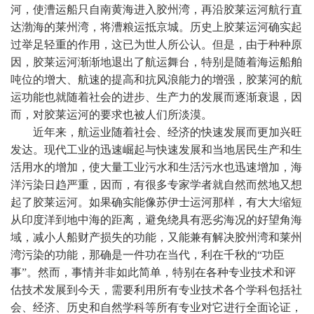
河，使漕运船只自南黄海进入胶州湾，再沿胶莱运河航行直
达渤海的莱州湾，将漕粮运抵京城。历史上胶莱运河确实起
过举足轻重的作用，这已为世人所公认。但是，由于种种原
因，胶莱运河渐渐地退出了航运舞台，特别是随着海运船舶
吨位的增大、航速的提高和抗风浪能力的增强，胶莱河的航
运功能也就随着社会的进步、生产力的发展而逐渐衰退，因
而，对胶莱运河的要求也被人们所淡漠。
近年来，航运业随着社会、经济的快速发展而更加兴旺
发达。现代工业的迅速崛起与快速发展和当地居民生产和生
活用水的增加，使大量工业污水和生活污水也迅速增加，海
洋污染日趋严重，因而，有很多专家学者就自然而然地又想
起了胶莱运河。如果确实能像苏伊士运河那样，有大大缩短
从印度洋到地中海的距离，避免绕具有恶劣海况的好望角海
域，减小人船财产损失的功能，又能兼有解决胶州湾和莱州
湾污染的功能，那确是一件功在当代，利在千秋的“功臣
事”。然而，事情并非如此简单，特别在各种专业技术和评
估技术发展到今天，需要利用所有专业技术各个学科包括社
会、经济、历史和自然学科等所有专业对它进行全面论证，