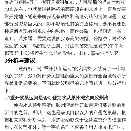
要通“万吨巨轮”，据有关资料显示，万吨轮船的塔高一般在
40
米
左右，也就是说铁路桥的高度须在
40
米
以上，否则就要
靠开挖地下隧道来解决现有铁路和高速公路的过河问题，这
部分投资是巨大的。影不影响现有的交通格局，要不要建设
接通所有现有和规划中的铁路、高速公路（包括国道、省
道）。若接通，需要建设多少条高架铁路、公路桥，对经济
发达的胶东半岛的经济发展、对山东省规划建设中的“半岛
都市群”框架将产生什么样的影响，同样，需要认真研究。
3
分析与建议
上述分析，对“重开胶莱运河”的利与弊大致有了一个粗
浅的了解，然而对部分关键性的重大问题进行全面地分析研
究是非常必要的。下面就比较明显的几个问题进一步分析如
下
:
3.1
重开胶莱运河是否可使海水从莱州湾流向胶州湾
使海水从莱州湾流向胶州湾是重开胶莱运河要达到的重
要目的之首。所以，这也是该项目倡议人的立题之根基。根
据相关资料分析认为，水的流动取决于位势差或外力强迫作
用，在位势和外力等于零的条件下或各作用力相互抵消时，