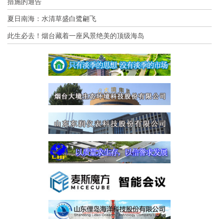
措施的通告
夏日南海：水清草盛白鹭翩飞
此生必去！烟台藏着一座风景绝美的顶级海岛