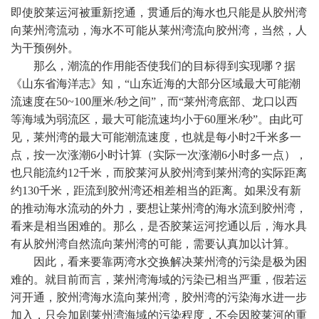
即使胶莱运河被重新挖通，贯通后的海水也只能是从胶州湾
向莱州湾流动，海水不可能从莱州湾流向胶州湾，当然，人
为干预例外。
那么，潮流的作用能否使我们的目标得到实现哪？据
《山东省海洋志》知，“山东近海的大部分区域最大可能潮
流速度在
50~
100
厘
米
/
秒之间”，而“莱州湾底部、龙口以西
等海域为弱流区，最大可能流速均小于
60
厘米
/
秒”。由此可
见，莱州湾的最大可能潮流速度，也就是每小时
2
千米多一
点，按一次涨潮
6
小时计算（实际一次涨潮
6
小时多一点），
也只能流约
12
千米
，而胶莱河从胶州湾到莱州湾的实际距离
约
130
千米
，距流到胶州湾还相差相当的距离。如果没有新
的推动海水流动的外力，要想让莱州湾的海水流到胶州湾，
看来是相当困难的。那么，是否胶莱运河挖通以后，海水具
有从胶州湾自然流向莱州湾的可能，需要认真加以计算。
因此，看来要靠两湾水交换解决莱州湾的污染是极为困
难的。就目前而言，莱州湾海域的污染已相当严重，假若运
河开通，胶州湾海水流向莱州湾，胶州湾的污染海水进一步
加入，只会加剧莱州湾海域的污染程度，不会因胶莱河的重