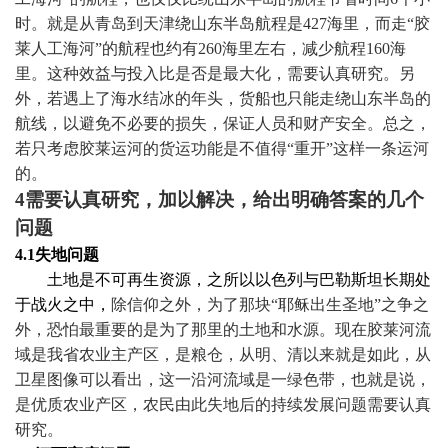
时。就是从青岛到天津绕山东半岛航程是
427
海里
，而走“胶
莱人工海河”的航程也约有
260
海里
左右，减少航程
160
海
里
。这种效益与投入比是否是最大化，需要认真研究。另
外，若遇上了海水结冰的年头，货船也只能走绕山东半岛的
航线，以避免不必要的损失，保证人员和财产安全。总之，
若只考虑胶莱运河的货运功能是不值得“重开”这样一条运河
的。
4
需要认真研究，加以解决，给出明确答案的几个
问题
4.1
失地问题
土地是不可再生资源，之所以以色列与巴勒斯坦长期处
于战火之中，
除信仰之外，为了那块“耶稣出生圣地”之争之
外，恐怕最重要的是为了那里的土地和水源。现在胶莱河流
域是我省农业主产区，是粮仓，从明、清以来就是如此，从
卫星图像可以看出，这一沿河流域是一绿色带，也就是说，
是优质农业产区，农民由此失地后的持续发展问题需要认真
研究。