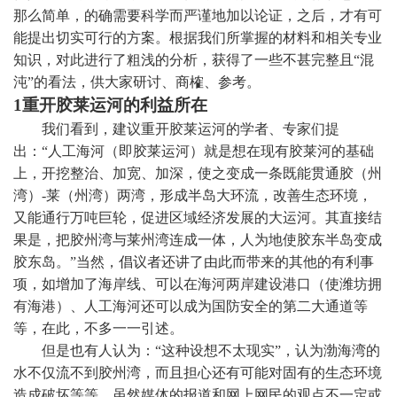
那么简单，的确需要科学而严谨地加以论证，之后，才有可
能提出切实可行的方案。根据我们所掌握的材料和相关专业
知识，对此进行了粗浅的分析，获得了一些不甚完整且“混
沌”的看法，供大家研讨、商榷、参考。
1
重开胶莱运河的利益所在
我们看到，建议重开胶莱运河的学者、专家们提
出：“人工海河（即胶莱运河）就是想在现有胶莱河的基础
上，开挖整治、加宽、加深，使之变成一条既能贯通胶（州
湾）
-
莱（州湾）两湾，形成半岛大环流，改善生态环境，
又能通行万吨巨轮，促进区域经济发展的大运河。其直接结
果是，把胶州湾与莱州湾连成一体，人为地使胶东半岛变成
胶东岛。”当然，倡议者还讲了由此而带来的其他的有利事
项，如增加了海岸线、可以在海河两岸建设港口（使潍坊拥
有海港）、人工海河还可以成为国防安全的第二大通道等
等，在此，不多一一引述。
但是也有人认为：“这种设想不太现实”，认为渤海湾的
水不仅流不到胶州湾，而且担心还有可能对固有的生态环境
造成破坏等等。虽然媒体的报道和网上网民的观点不一定或