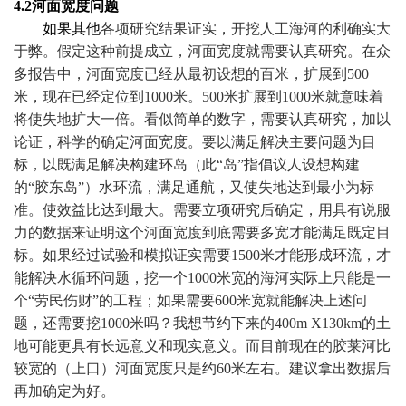
4.2
河面宽度问题
如果其他
各项研究结果证实，开挖人工海河的利确实大
于弊。假定这种前提成立，河面宽度就需要认真研究。在众
多报告中，河面宽度已经从最初设想的百米，扩展到
500
米
，现在已经定位到
1000
米
。
500
米
扩展到
1000
米
就意味着
将使失地扩大一倍。看似简单的数字，需要认真研究，加以
论证，科学的确定河面宽度。要以满足解决主要问题为目
标，以既满足解决构建环岛（此“岛”指倡议人设想构建
的“胶东岛”）水环流，满足通航，又使失地达到最小为标
准。使效益比达到最大。需要立项研究后确定，用具有说服
力的数据来证明这个河面宽度到底需要多宽才能满足既定目
标。如果经过试验和模拟证实需要
1500
米
才能形成环流，才
能解决水循环问题，挖一个
1000
米
宽的海河实际上只能是一
个“劳民伤财”的工程；如果需要
600
米
宽就能解决上述问
题，还需要挖
1000
米
吗？我想节约下来的
400m
X
130km
的土
地可能更具有长远意义和现实意义。而目前现在的胶莱河比
较宽的（上口）河面宽度只是约
60
米
左右。建议拿出数据后
再加确定为好。