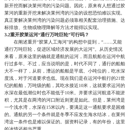
新开挖而解决莱州湾的污染问题。因此，原来有人想通过胶
莱河的重新开挖来解决莱州湾的污染的设想恐怕难以实现。
真正要解决莱州湾的污染问题必须靠相关配套治理措施、达
标排放、生物或物理降解等方法才能得以实现。
3.2
重开胶莱运河“通行万吨巨轮”可行吗？
在阐述重开“胶莱人工海河”的构想中提到，“……又能
通行万吨巨轮，促进区域经济发展的大运河”。从历史情况
来看，原来这里的确就是通航的运河，而且航船在运河中航
行过多年。不过，应当说明的是，时代不同了，通行的船舶
大不一样了，从前，漕运的船舶是平底、小吨位的，吃水深
度浅，对于河道要求也低。现在我们是在运河中航行的
21
世
纪的船舶，万吨级的船，其吃水接近
10
米
，这就要求运河的
水深在最低潮位时也不能低于
10
米
。并要求运河航道不能淤
积，尤其是在两湾的河口附近则更是如此。但是，莱州湾是
一个浅水湾，水深在
15
米
以内，要满足这一通航要求是困难
的。通航的另一个条件就是冬季不应发生海水结冰，在莱州
湾这一条件也是难以保证的。据资料记录，有的年份，这里
的冰情还相当严重。