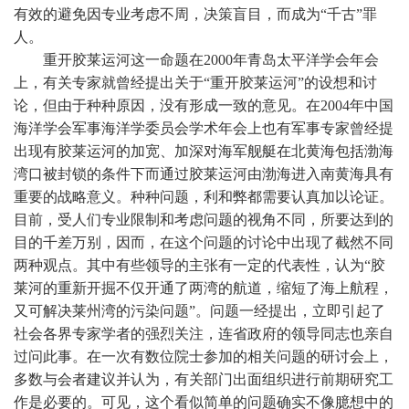
有效的避免因专业考虑不周，决策盲目，而成为“千古”罪
人。
重开胶莱运河这一命题在
2000
年青岛太平洋学会年会
上，有关专家就曾经提出关于“重开胶莱运河”的设想和讨
论，但由于种种原因，没有形成一致的意见。在
2004
年中国
海洋学会军事海洋学委员会学术年会上也有军事专家曾经提
出现有胶莱运河的加宽、加深对海军舰艇在北黄海包括渤海
湾口被封锁的条件下而通过胶莱运河由渤海进入南黄海具有
重要的战略意义。种种问题，利和弊都需要认真加以论证。
目前，受人们专业限制和考虑问题的视角不同，所要达到的
目的千差万别，因而，在这个问题的讨论中出现了截然不同
两种观点。其中有些领导的主张有一定的代表性，认为“胶
莱河的重新开掘不仅开通了两湾的航道，缩短了海上航程，
又可解决莱州湾的污染问题”。问题一经提出，立即引起了
社会各界专家学者的强烈关注，连省政府的领导同志也亲自
过问此事。在一次有数位院士参加的相关问题的研讨会上，
多数与会者建议并认为，有关部门出面组织进行前期研究工
作是必要的。可见，这个看似简单的问题确实不像臆想中的