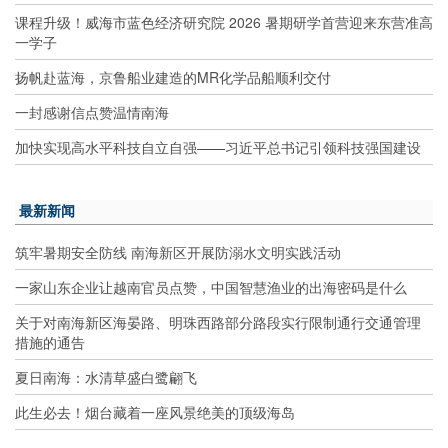
课程升级！威海市蓝色经济研究院 2026 暑期研学首营迎来东营准高
一学子
扬帆赴蓝海，京鲁船业建造的MR化学品船顺利交付
一封感谢信点赞温情南海
加快实现高水平科技自立自强——习近平总书记引领科技强国建设
最新新闻
筑牢暑期安全防线 南海新区开展防溺水文明实践活动
一家山东企业让越南官员点赞，中国智慧渔业的出海密码是什么
关于对南海新区海晏路、明珠西路部分路段实行限制通行交通管理
措施的通告
夏日南海：水清草盛白鹭翩飞
此生必去！烟台藏着一座风景绝美的顶级海岛