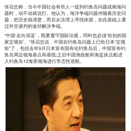
张召忠称，当今中国社会有些人一提到钓鱼岛问题或南海问
题时，动不动就说打。他认为，海洋争端问题伴随着历史问
题，把历史搞清楚，而后从法理上寻找依据，在此基础上通
过外交谈判的途径解决争端。
“中国‘走向深蓝’，既要遵守国际法规，同时也必须‘给别的国
家定规矩’。”张召忠说，中国在钓鱼岛问题上已给日本“定规
矩”了，包括去年9月日本宣布国有化钓鱼岛后，中国宣布钓
鱼岛周边领海基点和基线;之后中国渔政船和海监执法船进
入钓鱼岛12海里领海进行常态性巡航。