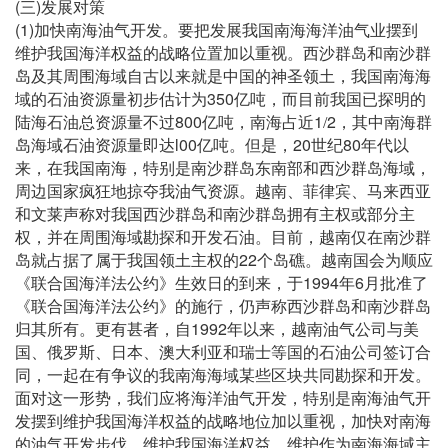
(
)
三
发展对策
(1)
加快南海油气开发。要把发展我国南海海洋油气业摆到
维护我国海洋权益的战略位置加以重视。西沙群岛和南沙群
岛及其周围海域自古以来就是中国的神圣领土，我国南海海
350
域的石油资源量初步估计为
亿吨，而目前我国已探明的
800
1
2
陆海石油总资源量不过
亿吨，南海占近
/
，其中南海群
l00
20
80
岛海域石油资源量即达
亿吨。但是，
世纪
年代以
来，在我国南海，特别是南沙群岛东南部和西沙群岛海域，
周边国家疯狂地掠夺我油气资源。越南、菲律宾、马来西亚
和文莱声称对我国西沙群岛和南沙群岛拥有主权或部分主
权，并在周围海域勘探和开发石油。目前，越南仅在南沙群
22
岛就占据了属于我国领土主权的
个岛礁。越南国会为顺应
1994
6
《联合国海洋法公约》生效日的到来，于
年
月批准了
《联合国海洋法公约》的施行，仍声称西沙群岛和南沙群岛
1992
归其所有。更有甚者，自
年以来，越南油气公司与美
国、俄罗斯、日本、澳大利亚和瑞士等国的石油公司签订合
同，一起在有争议的我南海海域某些区块共同勘探和开发。
面对这一形势，我们应将海洋油气开发，特别是南海油气开
发摆到维护我国海洋权益的战略地位加以重视，加快对南海
的油气开发步伐，维护我国海洋权益，维护作为南海海域主