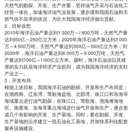
天然气的勘探、开发、生产并重，坚持油气开采与石油化工
经营一体化，加速海洋油气业发展，逐步缓和我国石油和天
然气供不应求的状况，为壮大我国海洋经济做出贡献。
2
．目标设想
2010
1 300
l 800
年海洋石油产量达到
万～
万吨，天然气产量
l50
250
2020
3 000
达到
亿～
亿立方米；
年海洋石油产量达到
4 500
350
550
万～
万吨，天然气产量达到
亿～
亿立方米；到
2030
6 000
9 000
年，海洋石油产量达到
万～
万吨，天然气
700
l l00
产量达到
亿～
亿立方米。届时，海洋石油业以其雄
厚的实力跃居海洋经济产业前列，成为我国海洋经济的支柱
产业之一。
3
．开发布局
根据上述目标，我国海洋石油的勘探、开发和生产布局是：
在渤西南、辽东湾、莺歌海盆地、北部湾、珠江口和东海等
海域重点进行油气勘探；在珠江口、莺歌海、渤海滩海地
区、南黄海、东海等重点海域进行油气开发和生产，逐步形
成几个有影响的开发、生产基地。同时，要在勘探、开发、
生产基地的沿岸建立一批石油化工基地，并加快系列化配套
服务设施建设。