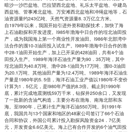
暗沙一沙巴盆地、巴拉望西北盆地、礼乐太平盆地、中建岛
西盆地、管事滩北盆地、万安滩西北盆地和冲绳盆地等，石
243
8. 3
油资源量约
亿吨、天然气资源量
万亿立方米。
1979
自
年以来，我国开始引进外资和勘探技术，加快了海
l985
上石油勘探和开发进度。
年渤海中日合作的埕北油田投
l986
产，成为我国海上第一个商业性开发油田。
年北部湾中
10-3
l989
法合作的涠
油田投入试生产。
年渤海中日合作的渤
28-1
428
4
中
油田开始生产，加上已开采的
油田，共有
个油
1989
90
35
田投入生产。
年海洋石油生产量为
．
万吨，其中
40.8
28-1
17
l0-3
埕北油田为
万吨、渤中
油田为
万吨、涠
油田
20.1
12.4
1989
为
万吨、其他油田产量为
万吨。
年海洋石油生
1980
5. 5
1980
产量是
年的
倍，海洋石油工业产值以
年不变价
1
5
l980
8.3
1990
计算为
．
亿元，是
年产值的
倍。截止到
年
59
250
底，累计完成地震测线
万千米，钻探井
余口，又发现
了一批新的含油气构造，主要分布在渤海、南海北部和东
l990
550
1991
海。至
年，已累计生产海洋石油
万吨。到
年
13
48
66
底，我国共与
个国家和地区的
家公司签订了
个石油
24
7
合同和协议，外国公司累计投入勘探风险资金
．
亿美
6.6
6
元，开发资金
亿美元。海上已有合作开发的
个油气田投