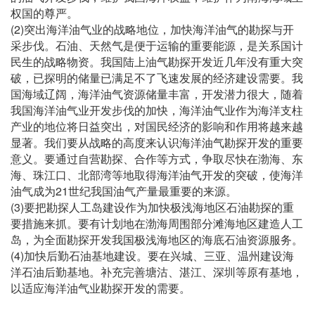
权国的尊严。
(2)
突出海洋油气业的战略地位，加快海洋油气的勘探与开
采步伐。石油、天然气是便于运输的重要能源，是关系国计
民生的战略物资。我国陆上油气勘探开发近几年没有重大突
破，已探明的储量已满足不了飞速发展的经济建设需要。我
国海域辽阔，海洋油气资源储量丰富，开发潜力很大，随着
我国海洋油气业开发步伐的加快，海洋油气业作为海洋支柱
产业的地位将日益突出，对国民经济的影响和作用将越来越
显著。我们要从战略的高度来认识海洋油气勘探开发的重要
意义。要通过自营勘探、合作等方式，争取尽快在渤海、东
海、珠江口、北部湾等地取得海洋油气开发的突破，使海洋
21
油气成为
世纪我国油气产量最重要的来源。
(3)
要把勘探人工岛建设作为加快极浅海地区石油勘探的重
要措施来抓。要有计划地在渤海周围部分滩海地区建造人工
岛，为全面勘探开发我国极浅海地区的海底石油资源服务。
(4)
加快后勤石油基地建设。要在兴城、三亚、温州建设海
洋石油后勤基地。补充完善塘沽、湛江、深圳等原有基地，
以适应海洋油气业勘探开发的需要。