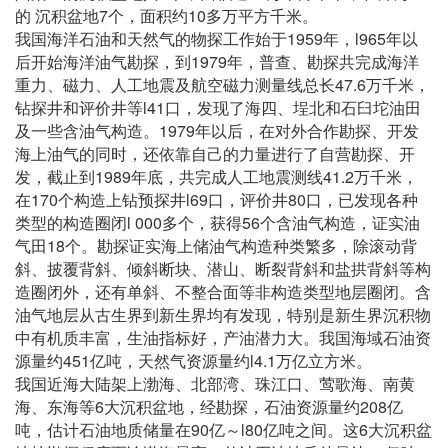
7
10
的 沉积盆地
个，面积约
多万平方千米。
1959
l965
我国海洋石油和天然气的物探工作始于
年，
年以
1979
后开始海洋油气勘探，到
年，普查、勘探共完成海洋
47.6
重力、磁力、人工地震及航空磁力测量线总长
万千米，
l41
钻探井和评价井等
口，发现了海四、埕北和石臼坨油田
1979
及一些含油气构造。
年以后，在对外合作勘探、开发
海上油气的同时，还依靠自己的力量进行了自营勘探、开
1989
41.2
发，截止到
年底，共完成人工地震测线
万千米，
170
l69
80
在
个构造上钻预探井
口，评价井
口，已发现各种
l 000
56
类型的构造圈闭
多个，获得
个含油气构造，证实油
18
气田
个。勘探证实海上储油气构造种类繁多，除滚动背
斜、披覆背斜、倾斜断块、潜山、断裂背斜和盐拱背斜等构
造圈闭外，还有单斜、不整合面等非构造类型地层圈闭。含
油气地层从古生界到新生界均有发现，特别是新生界沉积物
中有机质丰富，生油指标好，产油潜力大。我国海域石油资
451
l4.1
源量约
亿吨，天然气资源量约
万亿立方米。
我国近海大陆架上渤海、北部湾、珠江口、莺歌海、南黄
6
208
海、东海等
大沉积盆地，经勘探，石油资源量约
亿
90
l80
6
吨，估计石油地质储量在
亿～
亿吨之间。这
大沉积盆