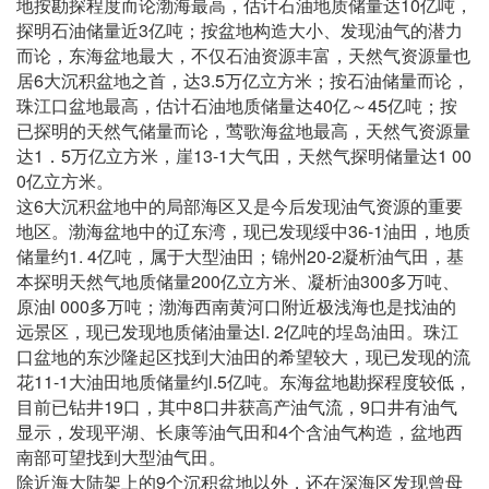
10
地按勘探程度而论渤海最高，估计石油地质储量达
亿吨，
3
探明石油储量近
亿吨；按盆地构造大小、发现油气的潜力
而论，东海盆地最大，不仅石油资源丰富，天然气资源量也
6
3.5
居
大沉积盆地之首，达
万亿立方米；按石油储量而论，
40
45
珠江口盆地最高，估计石油地质储量达
亿～
亿吨；按
已探明的天然气储量而论，莺歌海盆地最高，天然气资源量
1
5
13-1
1 00
达
．
万亿立方米，崖
大气田，天然气探明储量达
0
亿立方米。
6
这
大沉积盆地中的局部海区又是今后发现油气资源的重要
36-1
地区。渤海盆地中的辽东湾，现已发现绥中
油田，地质
1. 4
20-2
储量约
亿吨，属于大型油田；锦州
凝析油气田，基
200
300
本探明天然气地质储量
亿立方米、凝析油
多万吨、
l 000
原油
多万吨；渤海西南黄河口附近极浅海也是找油的
l. 2
远景区，现已发现地质储油量达
亿吨的埕岛油田。珠江
口盆地的东沙隆起区找到大油田的希望较大，现已发现的流
11-1
l.5
花
大油田地质储量约
亿吨。东海盆地勘探程度较低，
19
8
9
目前已钻井
口，其中
口井获高产油气流，
口井有油气
4
显示，发现平湖、长康等油气田和
个含油气构造，盆地西
南部可望找到大型油气田。
9
除近海大陆架上的
个沉积盆地以外，还在深海区发现曾母