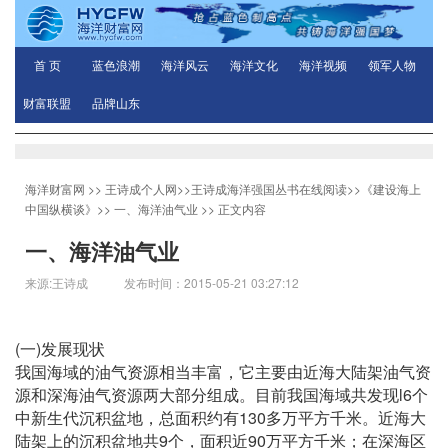
首 页
蓝色浪潮
海洋风云
海洋文化
海洋视频
领军人物
财富联盟
品牌山东
海洋财富网
>>
王诗成个人网
>>
王诗成海洋强国丛书在线阅读
>>
《建设海上
中国纵横谈》
>>
一、海洋油气业
>> 正文内容
一、海洋油气业
来源:王诗成 发布时间：2015-05-21 03:27:12
(
)
一
发展现状
我国海域的油气资源相当丰富，它主要由近海大陆架油气资
l6
源和深海油气资源两大部分组成。目前我国海域共发现
个
130
中新生代沉积盆地，总面积约有
多万平方千米。近海大
9
90
陆架上的沉积盆地共
个，面积近
万平方千米；在深海区