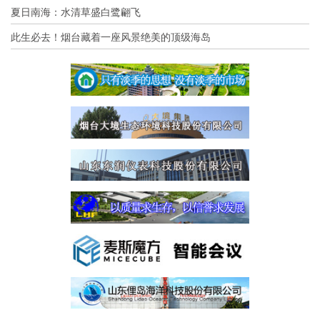
夏日南海：水清草盛白鹭翩飞
此生必去！烟台藏着一座风景绝美的顶级海岛