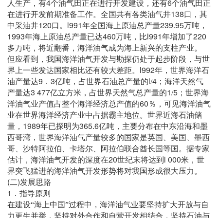
4
6
人生产，有
个油气田正在进行开发建设，还有
个油气田正
138
在进行开发前期准备工作。全国共有各类油气井
口，其
120
l991
239.95
中采油井
口。
年全国海上原油总产量
万吨，
1993
460
l991
220
年海上原油总产量已达
万吨，比
年增加了
多万吨，将近翻番，海洋油气成为海上新兴的支柱产业。
但应看到，我国海洋油气开发与勘探仍处于起步阶段，与世
l992
界上一些发达国家相比还有较大差距。
年，世界海洋石
9
3
l
4
油产量达
．
亿吨，占世界石油总产量的
/
；海洋天然气
3 477
1
5
产量达
亿立方米，占世界天然气总产量的
/
；世界海
60
洋油气业产值占整个海洋经济总产值的
％，可见海洋油气
业在世界海洋经济产业中占据霸主地位。世界近海石油储
1989
365.6
量，
年已探明为
亿吨，主要分布在中东沿海和墨
西哥湾，世界海洋油气产量较多的国家是英国、美国、墨西
哥、沙特阿拉伯、卡塔尔、阿拉伯联合酋长国等国。据专家
20
l
000
估计，海洋油气开发的深度在
世纪末将达到
米
，世
界突飞猛进的海洋油气开发形势将对我国形成很大压力。
(
)
二
发展思路
1
．指导原则
在建设“海上中国”过程中，海洋油气业要坚持扩大开放与自
力更生并举，坚持对外合作和自营开发相结合，坚持石油与