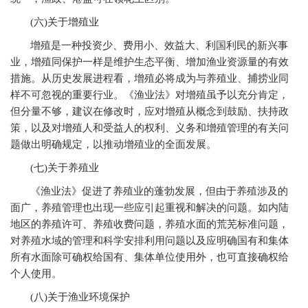
(
六)关于增殖业
增殖是一种投资少、费用小、效益大、利国利民的新兴事
业，增殖同保护一样是维护生态平衡、增加渔业资源量的有效
措施。从历史发展进程看，增殖必将成为与养殖业、捕捞业同
样不可忽视的重要行业。《渔业法》对增殖虽予以充分肯定，
但分量不够，建议在修改时，应对增殖从概念到鼓励、扶持政
策，以及对增殖人和受益人的权利、义务和增殖管理的有关问
题做出明确规定，以推动增殖业的全面发展。
(
七)关于养殖业
《渔业法》促进了养殖业的蓬勃发展，但由于养殖涉及的
面广，养殖管理也出现一些应引起重视和解决的问题。如内陆
地区的养殖许可、养殖收费问题，养殖水面的荒芜标准问题，
对养殖水域的管理和科学安排利用问题以及应明确国有和集体
所有水面除可确权给国有、集体单位使用外，也可直接确权给
个人使用。
(
八)关于渔业环境保护