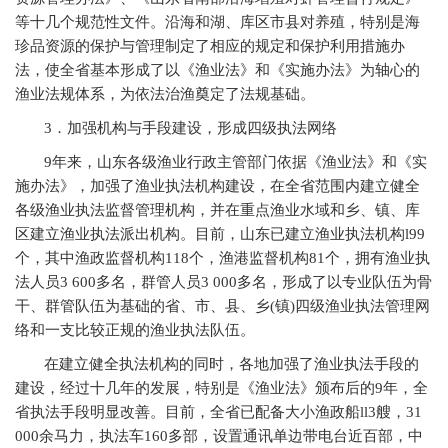
等十几个规范性文件。沿海和湖、库区市县对养殖，特别是海
珍品资源的保护与管理制定了相应的规定和保护利用措施办
法，使全省基本形成了以《渔业法》和《实施办法》为轴心的
渔业法规体系，为依法治渔奠定了法规基础。
3
．加强机构与手段建设，形成四级执法网络
9
年来，山东各级渔业行政主管部门依据《渔业法》和《实
施办法》，加强了渔业执法机构建设，在全省范围内建立健全
各级渔业执法监督管理机构，并在重点渔业水域和乡、镇、库
区建立渔业执法派出机构。目前，山东已建立渔业执法机构l99
个，其中渔政监督机构118个，渔港监督机构81个，拥有渔业执
法人员3 600多名，群管人员3 000多名，形成了以专业队伍为骨
干、群管队伍为基础的省、市、县、乡(镇)四级渔业执法管理网
络和一支比较正规的渔业执法队伍。
在建立健全执法机构的同时，各地加强了渔业执法手段的
建设，经过十几年的发展，特别是《渔业法》颁布后的9年，全
省执法手段明显改善。目前，全省已配备大小渔政船ll3艘，31
000余马力，执法车160多部，设置通讯单边带电台近百部，中