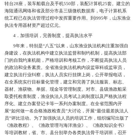
转台28座，装车船载台及手机550部，装配计算机25套。建立的
海陆通讯网络和省及部分市县三级微机数据库，电子计算机系
统工程已在执法管理过程中发挥重要作用。到l995年，山东渔业
执法专用器材资产超过亿元。
4
．加强培训，完善制度，提高执法水平
9
年来，特别是“八五”以来，山东渔业执法机构注重加强自
身建设，在执法机构中建立执法监督和制约机制，提高执法部
门的自我约束机能，严格培训和考核工作，不断提高执法人员
的政治和业务素质。全省渔业执法机构内设监审科或监审员，
建立执法行业纠察，执法人员实行挂牌上岗，公开举报电话，
在全系统实行目标量化管理，建立和完善了执法服装、标志、
器材、渔获物、单据、现金等管理制度。对市、县级渔政船采
取委托检查制度，渔业执法人员考试上岗制度以及严格执法程
序化、建立办案登记卡等一系列办案制度。在全省范围内开
展“如何做一名合格渔政检查员”大讨论，开展“最佳最差执法人
员”评比活动。为了加强执法人员的培训工作，组织编写出版了
《渔政教程》、《渔政管理与海洋渔业》、《渔政知识全书》
等培训教材，省、市、县分别举办各类执法骨干培训班，召开