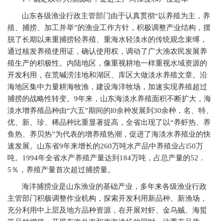
山东各级渔业行政主管部门由于认真贯彻“以养殖为主，养
殖、捕捞、加工并举”的渔业工作方针，积极调整产业结构，摆
脱了长期以来重捕捞轻养殖、重海水轻淡水的传统观念束缚，
通过核发养殖使用证，确认使用权，调动了广大渔农民发展养
殖生产的积极性。内陆地区，像重视耕地一样重视水域资源的
开发利用，在荒碱涝洼地和湖区、库区大做淡水养殖文章。沿
海地区集中力量耕海牧渔，建设海洋牧场，加速实现养殖超过
捕捞的战略性转变。9年来，山东海淡水养殖面积不断扩大，海
淡水增养殖品种由“六五”期间的l0余种发展到30余种，名、特、
优、新、珍、稀品种比重显著提高，全省出现了以“养虾热、养
鱼热、养贝热”为代表的增养殖热潮，促进了海淡水养殖业的快
速发展。山东省9年来增长的260万吨水产品中养殖业占l50万
吨。1994年全省水产养殖产量达到184万吨，占总产量的52．
5％，养殖产量首次超过捕捞量。
海洋捕捞业是山东渔业的基础产业，多年来各级渔业行政
主管部门积极调整作业机构，探索开发利用新品种、新渔场，
充分利用中上层及地方品种资源，在开展对虾、金乌贼、海蜇