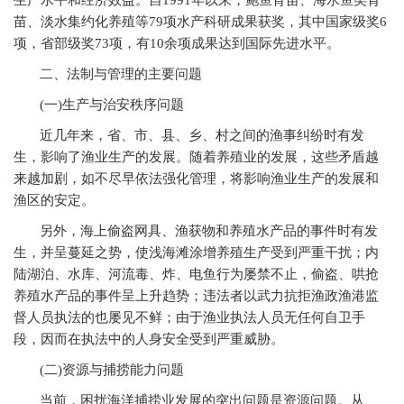
生产水平和经济效益。自1991年以来，鲍鱼育苗、海水鱼类育
苗、淡水集约化养殖等79项水产科研成果获奖，其中国家级奖6
项，省部级奖73项，有10余项成果达到国际先进水平。
二、法制与管理的主要问题
(
一)生产与治安秩序问题
近几年来，省、市、县、乡、村之间的渔事纠纷时有发
生，影响了渔业生产的发展。随着养殖业的发展，这些矛盾越
来越加剧，如不尽早依法强化管理，将影响渔业生产的发展和
渔区的安定。
另外，海上偷盗网具、渔获物和养殖水产品的事件时有发
生，并呈蔓延之势，使浅海滩涂增养殖生产受到严重干扰；内
陆湖泊、水库、河流毒、炸、电鱼行为屡禁不止，偷盗、哄抢
养殖水产品的事件呈上升趋势；违法者以武力抗拒渔政渔港监
督人员执法的也屡见不鲜；由于渔业执法人员无任何自卫手
段，因而在执法中的人身安全受到严重威胁。
(
二)资源与捕捞能力问题
当前，困扰海洋捕捞业发展的突出问题是资源问题。从