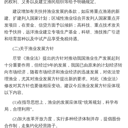
的权利、义务以及建立渔民组织等给予明确规定。
建议增加有关扶持渔业发展的条款，如应将重点渔港的新
建、扩建列入国家计划；区域性渔业综合开发列人国家重点开
发项目，在资金、信贷方面予以倾斜；高科技、重点技术攻关
给予扶持，远洋渔业建立专项生产基金，科研、渔技推广引进
和培育苗种以及中试产品享受免税待遇。
(
二)关于渔业发展方针
尽管《渔业法》提出的方针对推动我国渔业生产发展起到
十分重要作用，但经过9年的发展，我国已由原来的计划经济转
向市场经济，随着市场经济和渔业经济的迅速发展，对依法管
理渔业，尤其对渔业发展方针提出新的要求。对此《渔业法》
修改对其方针也要做相应变动。建议今后渔业发展方针应体现
以下内容。
(1)
在指导思想上，渔业的发展应体现“统筹规划，科学布
局，合理利用”。
(2)
加大改革开放力度，实行多种经济体制并存，提倡股份
合作制，走集约化经营路子。