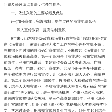
问题及修改谈点看法，供领导参考。
一、依法兴渔的主要成绩及做法
(
一)加强宣传，完善法制，培养过硬的渔业执法队伍
1
．深入宣传教育，提高法制意识
9
年来，山东省各级政府和渔业行政主管部门始终把宣传贯
彻《渔业法》、依法行政作为水产工作的中心任务常抓不懈，
并根据不同时期的特点确定宣传重点，不断掀起《渔业法》宣
传和渔民教育新高潮。第一个高潮是《渔业法》颁布实施后的
前两年，利用电视讲话、专题宣传会议以及办训练班、广播、
报纸、杂志、电影、幻灯、宣传栏、印发小册子等多种形式，
在全省范围内进行普法宣传，让《渔业法》深人人心，家喻户
晓。第二个高潮是l989--1990年，按照省人大和省政府的统一部
署，结合人大视察渔业、全省渔业法规大检查和省府确定的“依
法行政年”等大的活动，进一步推动机关、企事业单位和渔村、
渔民的宣传贯彻落实热潮。第三个高潮是1991年，利用《渔业
法》实施5周年，组织了省《渔业法》电视知识大奖赛和有奖征
文、学术讨论会，把法规宣传教育引向深人。1994年10月结合