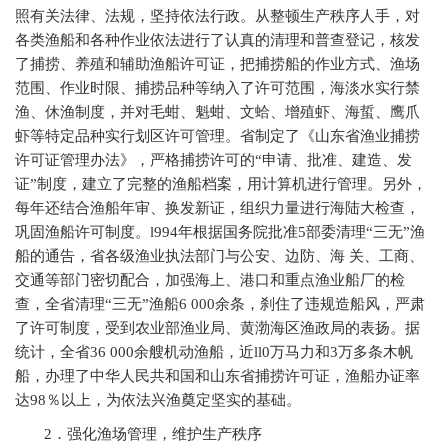
照有关法律、法规，坚持依法行政。从整顿生产秩序人手，对
各类渔船和各种作业依法进行了认真的清理和普查登记，核发
了捕捞、养殖和辅助渔船许可证，把捕捞船的作业方式、渔场
范围、作业时限、捕捞品种等纳入了许可范围，海淡水实行禁
渔、休渔制度，并对毛蚶、魁蚶、文蛤、增殖虾、海蜇、鹰爪
虾等特定品种实行划区许可管理。省制定了《山东省渔业捕捞
许可证管理办法》，严格捕捞许可的“申请、批准、建造、发
证”制度，建立了完整的渔船档案，用计算机进行管理。另外，
每年还结合渔船年审、换发新证，组织力量进行海陆大检查，
巩固渔船许可制度。l994年根据国务院批准5部委清理“三无”渔
船的通告，省各级渔业执法部门与公安、边防、海 关、工商、
交通等部门密切配合，加强海上、港口和重点渔业船厂的检
查，全省清理“三无”渔船6 000余条，刹住了违规造船风，严肃
了许可制度，受到农业部渔业局、黄渤海区渔政局的表扬。据
统计，全省36 000余艘机动渔船，近ll0万马力和3万多条木帆
船，办理了中华人民共和国和山东省捕捞许可证，渔船办证率
达98％以上，为依法兴渔奠定坚实的基础。
2
．强化渔场管理，维护生产秩序