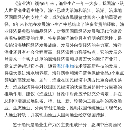
《渔业法》颁布9年来，渔业生产一年一大步，我国渔业跃
人世界渔业霸主地位。渔业已成为沿海和沿江、沿湖、沿库地
区国民经济的支柱产业，成为渔农民脱贫致富奔小康的重要途
径。9年来各地在发展渔业生产中总结出了许多宝贵的经验。渔
业经济是典型的商品经济，对我国国民经济发展和现代化建设
有着特别重要的作用。特别是海洋渔业具有鲜明的国际性，是
实施沿海地区经济发展战略、发展外向型经济的主力军。海洋
渔业还具有社会化程度高、经济渗透力强等特点，它的发展必
然带来一个实力雄厚的濒海经济带和规模宏大的海洋产业群，
意义远远超过它本身。随着
海洋生物
技术等高新科技的发展，
将极大促进海水增养殖、海洋药物和海洋蓝色保健食品3个重点
领域的高速发展。届时，渔业在国民经济中所占比重会越来越
大，渔业经济将会对我国国民经济的快速发展起到十分重要的
推动作用。建议《渔业法》修改中对此应予以充分肯定，并在
总则中增加发展以名、特、优、新、珍稀为主要品种的高效渔
业、生态渔业、外向型创汇渔业，推动我国传统渔业向现代化
大渔业转轨，并实现由渔业大国向渔业经济强国跨越。
鉴于渔民是渔业生产力的主要组成部分，总则中应将渔民