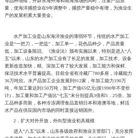
等品种增殖，开辟东海外海和南海渔场的同时，注重产品质
量，使海洋捕捞业在9年调整中，捕捞产量稳中有增，为渔业生
产的发展积累大量资金。
水产加工业是山东海洋渔业的薄弱环节，传统的水产加工
业是“一把刀，一把盐”，加工单一，花色品种少，产品质量
低，加工设备陈旧。《渔业法》颁布实施以来，特别是进入“八
五”以来，山东的水产加工业有了长足的发展，加工技术、设备
更新改造加快，精、深加工有了较大发展，加工能力和保鲜、
保活技术水平普遍提高。目前全省有冷藏厂780多座，冷藏能力
36万吨欣。水产品加工企业发展到912家，年加工能力190万
吨，年加工量达到150万吨，加工产值65亿元(按1990年不变价
计)，加工量和加工产值比“七五”末分别提高3倍和5．25倍。加
工品种多而新，各种冷冻调理食品直销日本和港澳等地，鲜活
水产品在供应国内市场的同时直接运销国外。
2
．扩大对外开放，外向型渔业初具规模
进入“八五”以来，山东各级政府和渔业主管部门，充分发挥