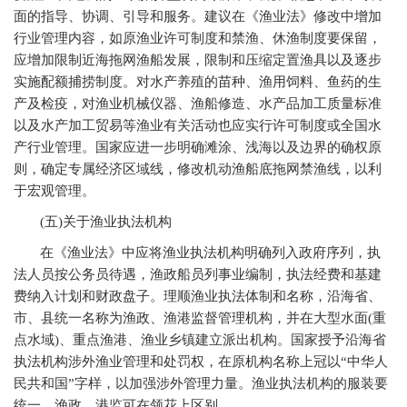
面的指导、协调、引导和服务。建议在《渔业法》修改中增加
行业管理内容，如原渔业许可制度和禁渔、休渔制度要保留，
应增加限制近海拖网渔船发展，限制和压缩定置渔具以及逐步
实施配额捕捞制度。对水产养殖的苗种、渔用饲料、鱼药的生
产及检疫，对渔业机械仪器、渔船修造、水产品加工质量标准
以及水产加工贸易等渔业有关活动也应实行许可制度或全国水
产行业管理。国家应进一步明确滩涂、浅海以及边界的确权原
则，确定专属经济区域线，修改机动渔船底拖网禁渔线，以利
于宏观管理。
(
五)关于渔业执法机构
在《渔业法》中应将渔业执法机构明确列入政府序列，执
法人员按公务员待遇，渔政船员列事业编制，执法经费和基建
费纳入计划和财政盘子。理顺渔业执法体制和名称，沿海省、
市、县统一名称为渔政、渔港监督管理机构，并在大型水面(重
点水域)、重点渔港、渔业乡镇建立派出机构。国家授予沿海省
执法机构涉外渔业管理和处罚权，在原机构名称上冠以“中华人
民共和国”字样，以加强涉外管理力量。渔业执法机构的服装要
统一，渔政、港监可在领花上区别。