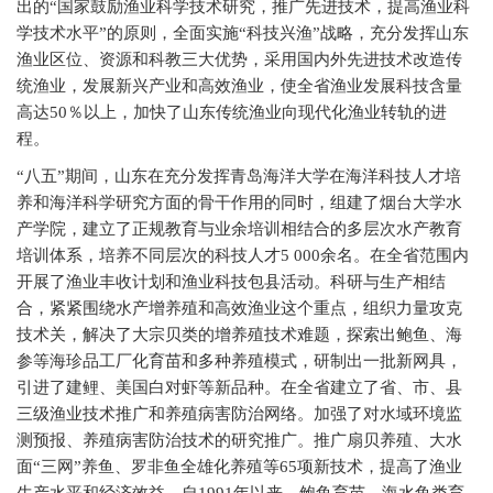
出的“国家鼓励渔业科学技术研究，推广先进技术，提高渔业科
学技术水平”的原则，全面实施“科技兴渔”战略，充分发挥山东
渔业区位、资源和科教三大优势，采用国内外先进技术改造传
统渔业，发展新兴产业和高效渔业，使全省渔业发展科技含量
高达50％以上，加快了山东传统渔业向现代化渔业转轨的进
程。
“八五”期间，山东在充分发挥青岛海洋大学在海洋科技人才培
养和海洋科学研究方面的骨干作用的同时，组建了烟台大学水
产学院，建立了正规教育与业余培训相结合的多层次水产教育
培训体系，培养不同层次的科技人才5 000余名。在全省范围内
开展了渔业丰收计划和渔业科技包县活动。科研与生产相结
合，紧紧围绕水产增养殖和高效渔业这个重点，组织力量攻克
技术关，解决了大宗贝类的增养殖技术难题，探索出鲍鱼、海
参等海珍品工厂化育苗和多种养殖模式，研制出一批新网具，
引进了建鲤、美国白对虾等新品种。在全省建立了省、市、县
三级渔业技术推广和养殖病害防治网络。加强了对水域环境监
测预报、养殖病害防治技术的研究推广。推广扇贝养殖、大水
面“三网”养鱼、罗非鱼全雄化养殖等65项新技术，提高了渔业