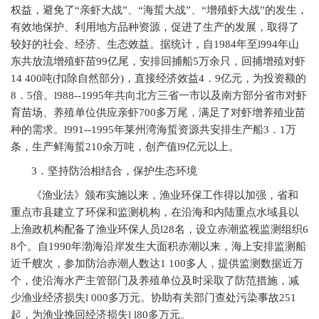
权益，避免了“亲虾大战”、“海蜇大战”、“增殖虾大战”的发生，
有效地保护、利用地方品种资源，促进了生产的发展，取得了
较好的社会、经济、生态效益。据统计，自1984年至l994年山
东共放流增殖虾苗99亿尾，安排回捕船5万余只，回捕增殖对虾
14 400吨(扣除自然部分)，直接经济效益4．9亿元，为投资额的
8．5倍。l988--1995年共向北方三省一市以及南方部分省市对虾
育苗场、养殖单位供应亲虾700多万尾，满足了对虾增养殖业苗
种的需求。l991--1995年莱州湾海蜇资源共安排生产船3．1万
条，生产鲜海蜇210余万吨，创产值l9亿元以上。
3
．坚持防治相结合，保护生态环境
《渔业法》颁布实施以来，渔业环保工作得以加强，省和
重点市县建立了环保和监测机构，在沿海和内陆重点水域县以
上渔政机构配备了渔业环保人员l28名，设立赤潮监视监测组织6
8个。自1990年渤海沿岸发生大面积赤潮以来，海上安排监测船
近千艘次，参加防治赤潮人数达1 100多人，提供监测数据近万
个，使沿海水产主管部门及养殖单位及时采取了防范措施，减
少渔业经济损失l 000多万元。协助有关部门查处污染事故251
起，为渔业挽回经济损失l l80多万元。