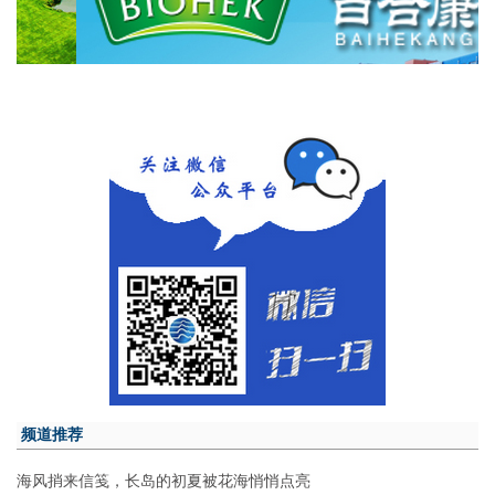
频道推荐
海风捎来信笺，长岛的初夏被花海悄悄点亮