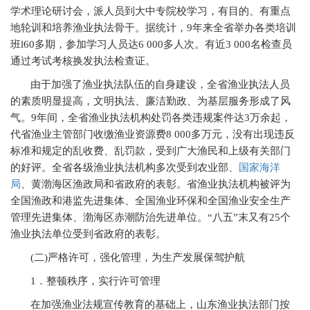
学术理论研讨会，派人员到大中专院校学习，有目的、有重点
地轮训和培养渔业执法骨干。据统计，9年来全省举办各类培训
班l60多期，参加学习人员达6 000多人次。有近3 000名检查员
通过考试考核换发执法检查证。
由于加强了渔业执法队伍的自身建设，全省渔业执法人员
的素质明显提高，文明执法、廉洁勤政、为基层服务形成了风
气。9年间，全省渔业执法机构处罚各类违规案件达3万余起，
代省渔业主管部门收缴渔业资源费8 000多万元，没有出现违反
标准和规定的乱收费、乱罚款，受到广大渔民和上级有关部门
的好评。全省各级渔业执法机构多次受到农业部、
国家海洋
局
、黄渤海区渔政局和省政府的表彰。省渔业执法机构被评为
全国渔政和港监先进集体、全国渔业环保和全国渔业安全生产
管理先进集体、渤海区赤潮防治先进单位。“八五”末又有25个
渔业执法单位受到省政府的表彰。
(
二)严格许可，强化管理，为生产发展保驾护航
1
．整顿秩序，实行许可管理
在加强渔业法规宣传教育的基础上，山东渔业执法部门按