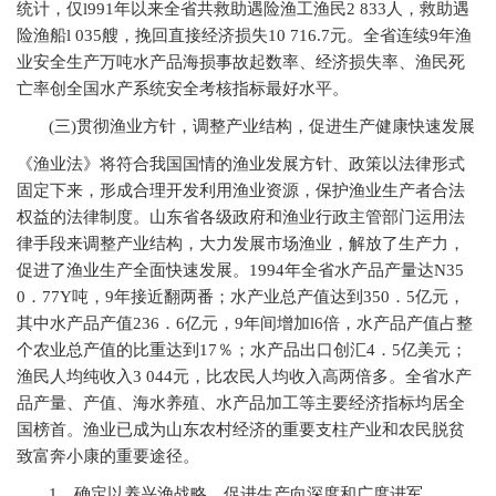
统计，仅l991年以来全省共救助遇险渔工渔民2 833人，救助遇
险渔船l 035艘，挽回直接经济损失10 716.7元。全省连续9年渔
业安全生产万吨水产品海损事故起数率、经济损失率、渔民死
亡率创全国水产系统安全考核指标最好水平。
(
三)贯彻渔业方针，调整产业结构，促进生产健康快速发展
《渔业法》将符合我国国情的渔业发展方针、政策以法律形式
固定下来，形成合理开发利用渔业资源，保护渔业生产者合法
权益的法律制度。山东省各级政府和渔业行政主管部门运用法
律手段来调整产业结构，大力发展市场渔业，解放了生产力，
促进了渔业生产全面快速发展。1994年全省水产品产量达N35
0．77Y吨，9年接近翻两番；水产业总产值达到350．5亿元，
其中水产品产值236．6亿元，9年间增加l6倍，水产品产值占整
个农业总产值的比重达到17％；水产品出口创汇4．5亿美元；
渔民人均纯收入3 044元，比农民人均收入高两倍多。全省水产
品产量、产值、海水养殖、水产品加工等主要经济指标均居全
国榜首。渔业已成为山东农村经济的重要支柱产业和农民脱贫
致富奔小康的重要途径。
1
．确定以养兴渔战略，促进生产向深度和广度进军