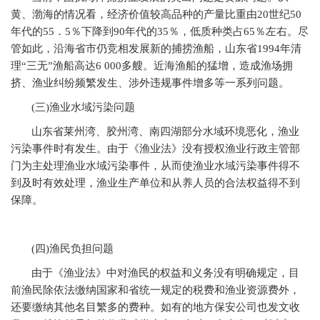
黄、渤海的情况看，经济价值较高品种的产量比重由20世纪50
年代的55．5％下降到90年代的35％，低质种类占65％左右。尽
管如此，沿海省市仍竞相发展新的捕捞渔船，山东省1994年清
理“三无”渔船高达6 000多艘。近海渔船的猛增，造成渔场拥
挤、渔业纠纷频繁发生、涉外违规事件增多等一系列问题。
(
三)渔业水域污染问题
山东省莱州湾、胶州湾、南四湖部分水域环境恶化，渔业
污染事件时有发生。由于《渔业法》没有授权渔业行政主管部
门为主处理渔业水域污染事件，从而使渔业水域污染事件得不
到及时有效处理，渔业生产单位和从养人员的合法权益得不到
保障。
(
四)渔民负担问题
由于《渔业法》中对渔民的权益和义务没有明确规定，目
前渔民除依法缴纳国家和省统一规定的税费和渔业资源费外，
还要缴纳其他名目繁多的费种。如有的地方保安公司也发文收