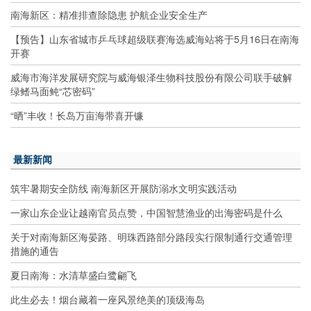
南海新区：精准排查除隐患 护航企业安全生产
【预告】山东省城市乒乓球超级联赛海选威海站将于5月16日在南海
开赛
威海市海洋发展研究院与威海银泽生物科技股份有限公司联手破解
绿鳍马面鲀“芯密码”
“晒”丰收！长岛万亩海带喜开镰
最新新闻
筑牢暑期安全防线 南海新区开展防溺水文明实践活动
一家山东企业让越南官员点赞，中国智慧渔业的出海密码是什么
关于对南海新区海晏路、明珠西路部分路段实行限制通行交通管理
措施的通告
夏日南海：水清草盛白鹭翩飞
此生必去！烟台藏着一座风景绝美的顶级海岛