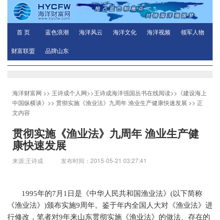
首 页
蓝色浪潮
海洋风云
海洋文化
海洋视频
领军人物
财富联盟
品牌山东
海洋财富网
>>
王诗成个人网
>>
王诗成海洋强国丛书在线阅读
>>
《建设海上
中国纵横谈》
>>
贯彻实施《渔业法》九周年 渔业生产健康快速发展
>> 正
文内容
贯彻实施《渔业法》九周年 渔业生产健
康快速发展
来源:王诗成 发布时间：2015-05-21 03:27:41
1995
年的7月1日是《中华人民共和国渔业法》(以下简称
《渔业法》)颁布实施9周年。鉴于年内全国人大对《渔业法》进
行修改，笔者对9年来山东贯彻实施《渔业法》的做法、存在的