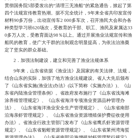
贯彻国务院5部委发出的“清理三无渔船”的紧急通告，掀起了第
四个法规宣传教育热潮。据不完全统计，9年来全省共印发宣传
材料90多万份，出动宣传车2 000多车次，召开渔民大会和办各
种类型学习班620场次，受教育的干部、职工、渔民及家属达33
0多万人次，受教育面达98％以上。通过开展渔业法规宣传和渔
船民的教育，使广大干群的法制观念明显提高，为依法治渔奠
定了坚实的群众基础。
2
．加强法制建设，建立和完善了渔业法规体系
9
年来，山东省依据《渔业法》及国家的有关法律、法规，
结合山东的实际，加强了地方渔业法规建设。省人大先后颁布
了《山东省实施(渔业法)办法》(以下简称《实施办法》)、《山
东省内陆渔业管理条例》。省政府发布施行了《山东省浅海滩
涂养殖管理规定》、《山东省海洋专项渔业资源品种管理办
法》、《山东省海洋渔业安全生产管理规定》、《山东省南部
沿海亲虾管理规定》、《山东省渔业资源增殖保护费征收使用
办法》。省渔业行政主管部门发布了《山东省鹰爪虾资源管理
规定》、《山东省魁蚶资源管理规定》、《山东省莱州湾海蜇
资源管理办法》、《山东省南部沿海增殖对虾管理暂行规定》