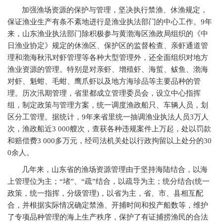
加强渔场资源的保护与管理，坚决执行禁渔、休渔规定，
保证渔业生产有条不紊地进行是渔业执法部门的中心工作。9年
来，山东渔业执法部门除积极参与黄渤海区渔政局组织的《中
日渔业协定》规定的休渔区、保护区的监督检查、亲虾通道管
理和渤海秋汛对虾管理等各种大型管理外，还全面组织对地方
渔业资源的管理。特别是对亲虾、增殖虾、海蜇、鲅鱼、渤海
对虾、魁蚶、毛蚶、鹰爪虾以及地方海珍品等主要品种的管
理。历次汛期管理，省里都成立管理委员会，设立中心指挥
组，制定政策与管理方案，统一调度渔政船只、车辆人员，划
区分工管理。据统计，9年来省里统一抽调渔业执法人员3万人
次，渔政船近3 000艘次，查获各种违规案件上万起，处以罚款
和赔偿费3 000多万元，经司法机关处以行政拘留以上处分的30
0余人。
几年来，山东省的渔场资源管理由于坚持海陆结合，以海
上管理位为主；“堵”、“疏”结合，以疏导为主；统分结合(统一
政策，统一指挥，分级管理)，以省为主，省、市、县相互配
合，并根据实际情况确定禁渔、开捕时间和投产船数等，维护
了专项品种管理的海上生产秩序，保护了有证捕捞渔民的合法