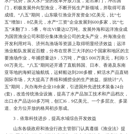
水产优势，加大水产业的改革开放力度，走出家门，冲出国
门，积极发展外向型渔业，不断开拓生产新领域，并取得可喜
成绩。“八五”期间，山东吸引渔业开发资金3亿美元，比“七
五”增加1．8亿美元，水产“三资”企业发展到600多家，比“七
五”末翻了3．5番，年出VI量达l2万吨。发展外海和远洋渔业成
为国营渔业公司和部分集体渔业公司的龙头产业，外海渔业在
开发利用对马、济州岛渔场等资源上取得明显经济效益；远洋
渔业船队发展近百艘，分布在世界三大洋的l2个国家和地区的主
要渔场作业，年捕捞量达9．5万吨，产值5 000万美元，利润l 5
00万美元。“八五”期间还开通了直航韩国、日本、香港及东南
亚等地的海鲜运输航线，运鲜船达到200多艘，鲜活水产品直销
国际市场，大大提高了养殖和捕捞业的生产效益。据统计“八
五”期间，兴办海外企业10余家，引进国外先进技术装备24台
(套)，改造传统渔业设施，提高了水产品加工技术和产品档次，
出口水产品达60多万吨，创汇l6．9亿美元。一个多层次、多渠
道、全方位开放的格局初步形成。
3
．依靠科技进步，提高水域综合开发效益
山东各级政府和渔业行政主管部门认真遵循《渔业法》提