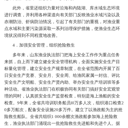
此外，省里还组织力量对沿海和内陆湖、库水域生态环境
进行调查，并利用各种渠道向有关部门反映渔业水域污染以及
赤潮防治、虾病防治情况，引起了有关部门的重视，对渔业重
点水域和主要污染源采取一系列治理保护措施，使渔业生态环
境状况得到不同程度地改善。
4
．加强安全管理，组织抢险救生
多年来，山东渔业执法部门把海上安全工作作为重点任务
来抓，自上而下建立健全安全管理机构，全面实施安全生产目
标量化管理，建立安全生产规章制度，在全省范围内开展了百
日安全生产竞赛、安全月、安全周、给渔民家属一封信、评比
安全生产文明船、安全生产贤内助、举办安全生产培训班等多
种活动。省渔业执法部门在积极协同有关部门搞好安全宏观管
理的同时，认真抓安全生产监督检查，特别是海上渔船的安全
检查。9年来，全省共培训职务船员l0万多人次，组织港口检查2
0多万船次，配备安全设施20多万件。建立了以渔政船为主的抢
险救生船队。全省共组织1 000余艘次渔政船参加海上抢险救
生，渔业执法部门涌现出一批抢险救生先进船和先进个人。据