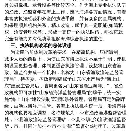
具如摄像机、录音设备等比较齐全。作为海上专业执法队伍
的渔政、渔监常年在海上工作，熟悉海洋各方面情况，有着
丰富的执法经验和齐全的执法手段，并有众多的直属机构，
如果理顺其机构关系，稍加改造，赋予其一定职能
(
如缉私
权、治安管理权等
)
，形成一支统一的执法队伍，那么它就
完全有能力并有优势承担起海洋综合执法的重任。
三、执法机构改革的总体设想
为适应当前体制改革的要求，在精简机构、压缩编制、
减少人员的前提下，为使山东省海上执法不至于削弱，使机
构设置更趋合理、体制更适合执法管理，设想将山东省渔
政、渔监合并成一个机构，名称为
“
山东省渔政渔港监督管
理局
”
，待省委、省政府明确赋予山东省水产局为
“
海上山
东
”
建设主管局后，省局更名为
“
山东省渔业海洋厅
”
，省渔
政机构即可加挂
“
山东省海洋监督管理局
”
的牌子，统一实
施“海上山东”建设法制管理和涉外管理。管理局可定为副厅
级，由渔业海洋厅主管。省海上执法机构统一后，沿海市县
的机构也要相应调整，名称规范为：××市渔政渔港监督管理
处，××县渔政渔港监督管理站，××县××镇
(
乡
)
渔政渔港监督
所，市、县同时加挂
××
市
××
县海洋监督处
(
站
)
牌子。改革后