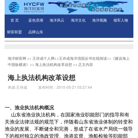
首 页
蓝色浪潮
海洋风云
海洋文化
海洋视频
领军人物
财富联盟
品牌山东
海洋财富网
>>
王诗成个人网
>>
王诗成海洋强国丛书在线阅读
>>
《建设海上
中国纵横谈》
>>
海上执法机构改革设想
>> 正文内容
海上执法机构改革设想
来源:王诗成 发布时间：2015-05-21 03:27:44
一、渔业执法机构概况
山东省渔业执法机构，在国家渔业职能部门的指导和有
关渔业法律法规的规范下，伴随着山东省渔业体制的转变和
渔业的发展、不断健全和完善，形成了在省水产局统一领导
下的相对独立的渔政管理、渔港监督、渔船检验等职能部