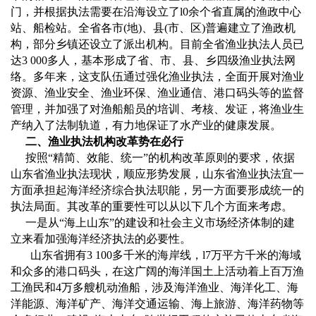
门，并根据执法需要在沿海设立了
l0
余个省直属的渔政中心
站、船检站。全省各市
(
地
)
、县
(
市、区
)
普遍建立了渔政机
构，部分乡镇还设立了派出机构。目前全省渔业执法人员已
达
3 000
多人，基本形成了省、市、县、乡四级渔业执法网
络。多年来，这支队伍通过强化渔业执法，全面开展对渔业
资源、渔业安全、渔业环保、渔业通信、港口码头等的监督
管理，并加强了对渔船船员的培训、考核、发证，将渔业生
产纳入了法制轨道，有力地保证了水产业的健康发展。
二、渔业执法机构改革势在必行
按照
“
精简、效能、统一
”
的机构改革原则的要求，依据
山东省渔业执法现状，顺应形势发展，山东省渔业执法宜一
方面承担起海洋经济综合执法职能，另一方面要形成统一的
执法局面。其改革的重要性可以从以下几个方面来考虑。
一是从
“
海上山东
”
的建设和社会主义市场经济体制的建
立来看加强海洋经济执法的必要性。
山东省拥有
3 100
多千米的海岸线，
l7
万平方千米的海域
和众多的港口码头，在这广阔的海洋国土上活动着上百万渔
工渔民和
4
万多艘机动渔船，涉及海洋渔业、海洋化工、海
洋能源、海洋矿产、海洋交通运输、海上旅游、海洋药物等