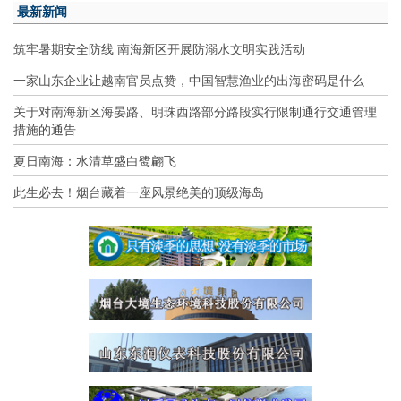
最新新闻
筑牢暑期安全防线 南海新区开展防溺水文明实践活动
一家山东企业让越南官员点赞，中国智慧渔业的出海密码是什么
关于对南海新区海晏路、明珠西路部分路段实行限制通行交通管理
措施的通告
夏日南海：水清草盛白鹭翩飞
此生必去！烟台藏着一座风景绝美的顶级海岛