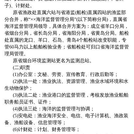
子
)
、计财处。
原省渔政处直属六站与省港监
(
船检
)
直属四站的渔监部
分合并，称
“××
海洋监督管理分局
”(
以下简称分局
)
，直属省
海洋监督管理局领导，具体合并方案为：成立省羊口分局，
省烟台分局，省长岛分局，省海阳分局，省黄岛分局。船检
处直属的龙口、羊口、石岛、青岛
4
个船检站改变职能，专
管
60
马力以上船舶检验业务；省船检处可归口省海洋监督管
理局管理。
原省烟台环境监测站更名为监测总站。
(
二
)
职责
(1)
办公室：文秘、劳资、宣传教育、行政后勤等；
(2)
执法一处：渔业执法、资源管理、渔业水域环境和水
生动物保护；
(3)
执法二处：渔业港口的监督管理，考核发放渔业船舶
职务船员证书、证件；
(4)
执法三处：海洋的监督管理与协调；
(5)
安电处：渔业海洋安全、电信、电子计算机、渔政装
备、渔船设备、信息管理等；
(6)
计财处：计划、财务管理等；