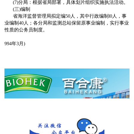
(7)
分局：根据省局部署，具体划片组织实施执法活动。
(
三
)
编制
省海洋监督管理局拟定编
50
人，其中行政编制
l0
人，事
业编制
40
人；各分局和监测总站保留原事业编制，实行事业
性质的公务员制度。
994
年
3
月
)