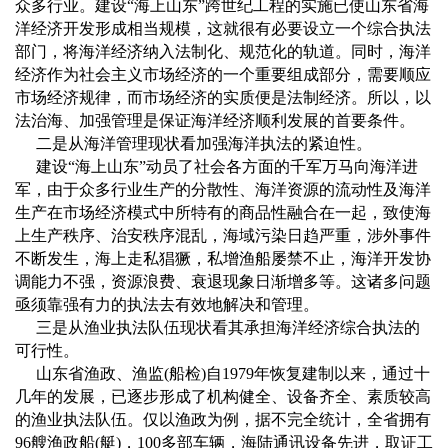
众多行业。建设
“
海上山东
”
跨世纪工程的实施已使山东省海
洋经济开发形成相当规模，这就很有必要设立一个综合执法
部门，将海洋经济纳入法制化、规范化的轨道。同时，海洋
经济作为社会主义市场经济的一个重要组成部分，需要顺应
市场经济规律，而市场经济的实质便是法制经济。所以，以
法治海、加强管理是保证海洋经济顺利发展的首要条件。
二是从海洋管理现状看加强海洋执法的紧迫性。
建设
“
海上山东
”
动员了社会各方面的千军万马向海洋进
军，由于众多行业生产的分散性、海洋资源的流动性及海洋
生产在市场经济模式中所特有的商品性融合在一起，致使海
上生产秩序、治安秩序混乱，海域污染日趋严重，涉外事件
不断发生，海上走私猖獗，私增渔船屡禁不止，海洋开发协
调能力不强，资源浪费、衰退现象日渐增多等。这诸多问题
亟须靠强有力的执法去有效地解决和管理。
三是从渔业执法队伍现状看其承担海洋经济综合执法的
可行性。
山东省渔政、渔监
(
船检
)
自
1979
年恢复建制以来，通过十
几年的发展，已逐步形成了机构健全、设备齐全、素质较高
的渔业执法队伍。仅以渔政为例，据不完全统计，全省拥有
96
艘渔政船
(
艇
)
，
100
多部车辆，海陆通讯设备先进，取证工