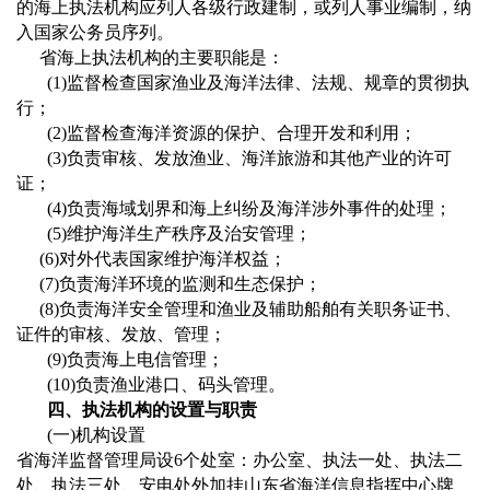
的海上执法机构应列人各级行政建制，或列人事业编制，纳
入国家公务员序列。
省海上执法机构的主要职能是：
(1)
监督检查国家渔业及海洋法律、法规、规章的贯彻执
行；
(2)
监督检查海洋资源的保护、合理开发和利用；
(3)
负责审核、发放渔业、海洋旅游和其他产业的许可
证；
(4)
负责海域划界和海上纠纷及海洋涉外事件的处理；
(5)
维护海洋生产秩序及治安管理；
(6)
对外代表国家维护海洋权益；
(7)
负责海洋环境的监测和生态保护；
(8)
负责海洋安全管理和渔业及辅助船舶有关职务证书、
证件的审核、发放、管理；
(9)
负责海上电信管理；
(10)
负责渔业港口、码头管理。
四、执法机构的设置与职责
(
一
)
机构设置
省海洋监督管理局设
6
个处室：办公室、执法一处、执法二
处、执法三处、安电处外加挂山东省海洋信息指挥中心牌