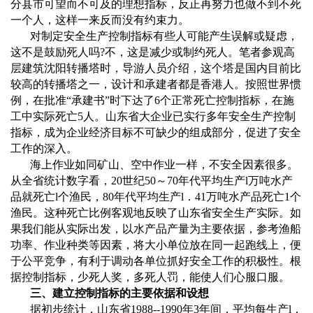
分县市可望而不可及的理想指标，反正再努力也做不到不死
一个人，这样一来反而没有约束力。
对制定安全生产控制指标有些人可能产生误解或疑虑，
这不是鼓励死人吗
?
不，这是减少或制约死人。笔者参观高
层建筑沈阳转播塔时，导游人员介绍，这个塔是国内目前比
较高的转播塔之一，设计和承建者都是香港人。按照世界惯
例，在批准“承建书”时下达了
6
个正常死亡控制指标，在施
工中实际死亡
5
人。山东省大企业已实行多年安全生产控制
指标，成为企业经济目标不可缺少的组成部分，促进了安全
工作的深入。
海上作业如同矿山、空中作业一样，不安全因素很多。
从全省统计数字看，
20
世纪
50
～
70
年代平均生产
l
万吨水产
品就死亡
l
个渔民，
80
年代平均生产
l
．
41
万吨水产品死亡
1
个
渔民。这种死亡比例客观地反映了山东省安全生产实际。如
果我们能从实际出发，以水产品产量为主要依据，参考渔船
功率、作业种类等因素，将大小单位放在同一起跑线上，便
于公平竞争，有利于调动各单位抓好安全工作的积极性。根
据控制指标，少死人奖，多死人罚，能使人们心服口服。
三、建立控制指标的主要依据和设想
据初步统计，山东省
1988--1990
年
3
年间，平均每生产
l
．