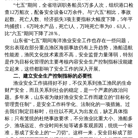
“
七五
”
期间，全省培训职务船员
5
万多人次，组织港口检
查
12
万船次，配备安全设备
l2
万余件。与
“
六五
”
相比，事故
起数、死亡人数、经济损失
3
项主要指标大幅度下降，
5
年平
均捕捞
1
．
6
万吨水产品，死亡
l
人，万吨死亡率为
0
．
63
人，
比
“
六五
”
期间下降了
28
％。
山东省
“
七五
”
期间海洋渔业安全工作也存在一些问题，
突出表现在部分重点渔区海损事故仍有上升趋势，渔船适航
性能差，渔民文化技术素质不高，安全监督力量薄弱，特别
是作为目标化管理的主要考核内容安全生产控制指标没能建
立起来，这些都影响了安全工作的深入开展。
二、建立安全生产控制指标的必要性
渔业安全工作搞得好不好，不仅关系到渔工渔民的生命
财产安全，而且关系到社会的稳定，是一个严肃的政治问
题。多年来，山东省为做好渔业安全工作而建立的
“
目标化
管理责任制
”
，是安全工作科学化、法制化的一项措施。过
去我们制定目标时，往往以不死人为出发点，缺乏具体指
标；只有笼统的杜绝事故要求，不分渔业比重大小、渔船多
少、渔场远近、作业时间长短等诸多客观原因，统统一个标
准，形成了安全上的“一刀切”。这样一来，安全目标成了部