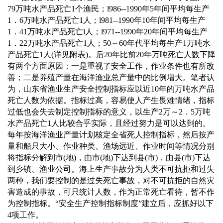
79
万吨水产品死亡
1
个渔民；
l986--1990
年
5
年间平均每生产
1
．
6
万吨水产品死亡
1
人；
l981--1990
年
10
年间平均每生产
1
．
41
万吨水产品死亡
l
人；
l971--1990
年
20
年间平均每生产
1
．
22
万吨水产品死亡
1
人；
50
～
60
年代平均每生产
1
万吨水
产品死亡
1
人
(
详见附表
)
。后
20
年比前
20
年万吨死亡人数下降
有两个方面原因：一是重视了安全工作，作业条件也有所改
善；二是养殖产量在海洋渔业总产量中的比例增大。笔者认
为，山东省渔业生产安全控制指标应以近
10
年的万吨水产品
死亡人数为依据。指标过高，容易使人产生畏难情绪，指标
过低也会失去制定控制指标的意义，以生产
2
万～
2
．
5
万吨
水产品死亡
1
人比较合乎实际，且经过努力是可以达到的。
每年按海洋渔业产量计划核定全省死人控制指标，然后按产
量和船只大小、作业种类、渔场远近、作业时间等情况分别
将指标分解到市
(
地
)
，由市
(
地
)
下达到县
(
市
)
，由县
(
市
)
下达
到乡镇、渔业公司。海上生产事故分为人类不可抗拒和过失
两种，我们要控制的是过失死亡事故，对不可抗拒的自然灾
害造成的事故，可只统计人数，作为正常死亡看待，暂不作
为控制指标。
“
安全生产控制指标制度
”
建立后，应抓好以下
4
项工作。