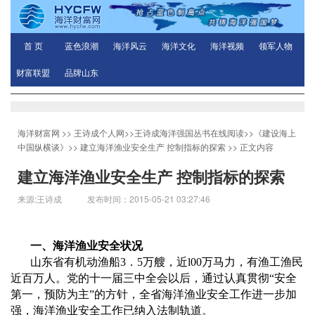
首 页
蓝色浪潮
海洋风云
海洋文化
海洋视频
领军人物
财富联盟
品牌山东
海洋财富网
>>
王诗成个人网
>>
王诗成海洋强国丛书在线阅读
>>
《建设海上
中国纵横谈》
>>
建立海洋渔业安全生产 控制指标的探索
>> 正文内容
建立海洋渔业安全生产 控制指标的探索
来源:王诗成 发布时间：2015-05-21 03:27:46
一、海洋渔业安全状况
山东省有机动渔船
3
．
5
万艘，近
l00
万马力，有渔工渔民
近百万人。党的十一届三中全会以后，通过认真贯彻
“
安全
第一，预防为主
”
的方针，全省海洋渔业安全工作进一步加
强，海洋渔业安全工作已纳入法制轨道。