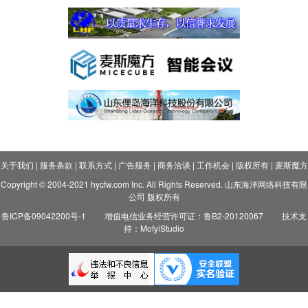
关于我们
|
服务条款
|
联系方式
|
广告服务
|
商务洽谈
|
工作机会
|
版权所有
|
麦斯魔方
Copyright © 2004-2021 hycfw.com Inc. All Rights Reserved. 山东海洋网络科技有限
公司 版权所有
鲁ICP备09042200号-1
增值电信业务经营许可证：鲁B2-20120067
技术支
持：MofyiStudio