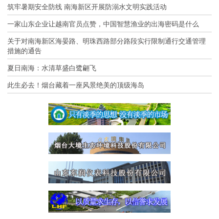
筑牢暑期安全防线 南海新区开展防溺水文明实践活动
一家山东企业让越南官员点赞，中国智慧渔业的出海密码是什么
关于对南海新区海晏路、明珠西路部分路段实行限制通行交通管理
措施的通告
夏日南海：水清草盛白鹭翩飞
此生必去！烟台藏着一座风景绝美的顶级海岛