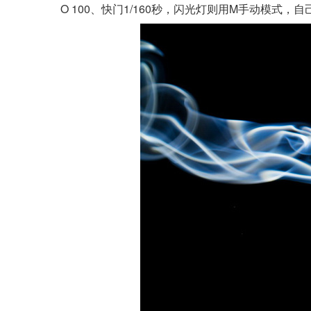
O 100、快门1/160秒，闪光灯则用M手动模式