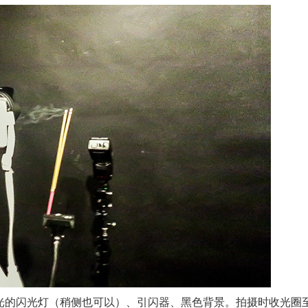
的闪光灯（稍侧也可以）、引闪器、黑色背景。拍摄时收光圈至f/