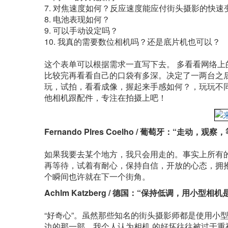
7. 对焦速度如何？反应速度能应付街头摄影的快速
8. 电池表现如何？
9. 可以手动设定吗？
10. 我真的需要数位相机吗？还是底片机也可以？
这个表单可以根据需求一直写下去。 多看看网络
比较完再看看自己的口袋有多深。决定了一两台之
玩，试拍，看看成像，握起来手感如何？，玩玩不同
他相机跟配件，专注在拍摄上吧！
Fernando Plres Coelho / 葡萄牙：“走动，
如果我要去某个地方，我只会用走的。事实上所有
再等待，试着有耐心，保持自信，开放的心态，拥抱
个瞬间也许就在下一个街角。
Achlm Katzberg / 德国：“保持低调，用小型相
“好奇心”。虽然那些知名的街头摄影师都是使用小型
边的那一部。我个人认为相机 的好坏往往被过于