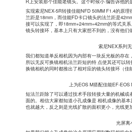
R上安装那个佳能老镜头。这个时候小 编告诉他的是
实现索尼NEX-5R转接佳能NFD 50MM F1.4
兰距是18mm，而佳能FD卡口镜头的法兰距是42
接可以实现了，即18mm+24mm=42mm的等
镜头转接环，基本上只有大家想不到的，没有他们
索尼NEX系列
我们都知道单反相机因为内部有一块反光板的存在
所以无反可换镜相机法兰距短的特 点使其还可以
换镜相机的同时都推出了相对应的镜头转接环（佳能E
上为EOS M搭配佳能EF-E
短法兰距除了可以通过技术手段转接大量的机械或
面的。相信大家都知道小孔成像是 相机成像的基
也就越大，反之则是光线扩散的面积更小，光线更
光屏离