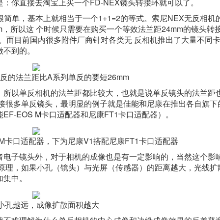
：你直接去淘宝上买一个FD-NEX镜头转接环就可以了。
的原理很简单，基本上就相当于一个1+1=2的等式。索尼NEX无反相
mm，所以这 个时候只需要在购买一个等效法兰距24mm的镜头转
式关系。而目前国内很多附件厂商针对各类无 反相机推出了大量不同
做不到的。
无反的法兰距比A系列单反的要短26mm
，所以单反相机的法兰距都比较大，也就是说单反镜头的法兰距
转接很多单反镜头，最明显的例子就是佳能和尼康在推出各自旗下
F-EOS M卡口适配器和尼康FT1卡口适配器）。
OS M卡口适配器，下为尼康V1搭配尼康FT1卡口适配器
者电子镜头外，对于相机的成像也是有一定影响的，当然这个影
本原理，如果小孔（镜头）与光屏（传感器）的距离越大，光线扩
加集中。
小孔越远，成像扩散面积越大