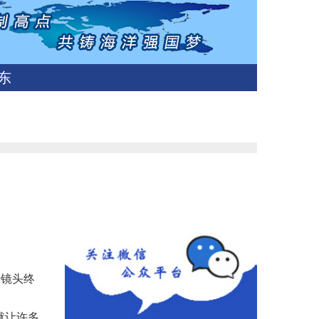
东
老镜头终
就让许多