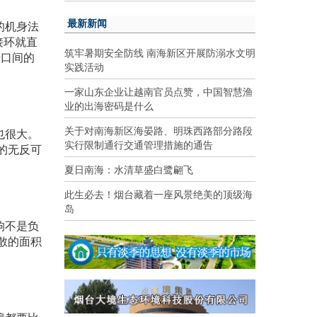
最新新闻
机的机身法
接环就直
筑牢暑期安全防线 南海新区开展防溺水文明
卡口间的
实践活动
一家山东企业让越南官员点赞，中国智慧渔
业的出海密码是什么
关于对南海新区海晏路、明珠西路部分路段
也很大。
实行限制通行交通管理措施的通告
的无反可
夏日南海：水清草盛白鹭翩飞
此生必去！烟台藏着一座风景绝美的顶级海
岛
响不是负
散的面积