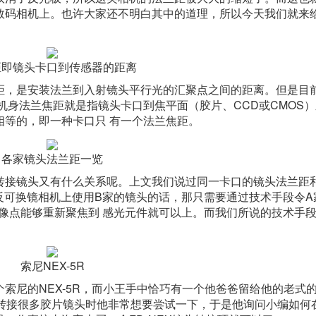
数码相机上。也许大家还不明白其中的道理，所以今天我们就来
距即镜头卡口到传感器的距离
距，是安装法兰到入射镜头平行光的汇聚点之间的距离。但是目
机身法兰焦距就是指镜头卡口到焦平面（胶片、CCD或CMOS
相等的，即一种卡口只 有一个法兰焦距。
各家镜头法兰距一览
转接镜头又有什么关系呢。上文我们说过同一卡口的镜头法兰距
反可换镜相机上使用B家的镜头的话，那只需要通过技术手段令A
像点能够重新聚焦到 感光元件就可以上。而我们所说的技术手
索尼NEX-5R
索尼的NEX-5R，而小王手中恰巧有一个他爸爸留给他的老式的
机可以转接很多胶片镜头时他非常想要尝试一下，于是他询问小编如何在