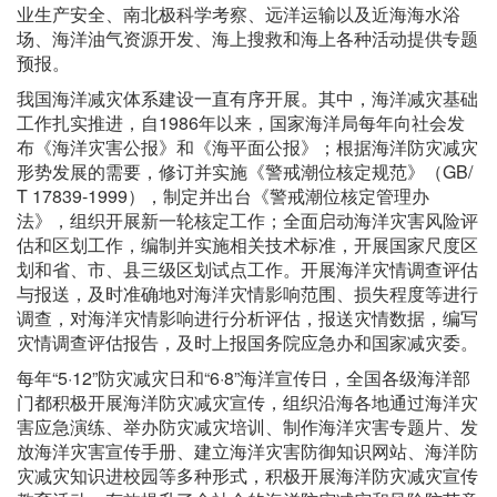
业生产安全、南北极科学考察、远洋运输以及近海海水浴
场、海洋油气资源开发、海上搜救和海上各种活动提供专题
预报。
我国海洋减灾体系建设一直有序开展。其中，海洋减灾基础
工作扎实推进，自1986年以来，国家海洋局每年向社会发
布《海洋灾害公报》和《海平面公报》；根据海洋防灾减灾
形势发展的需要，修订并实施《警戒潮位核定规范》（GB/
T 17839-1999），制定并出台《警戒潮位核定管理办
法》，组织开展新一轮核定工作；全面启动海洋灾害风险评
估和区划工作，编制并实施相关技术标准，开展国家尺度区
划和省、市、县三级区划试点工作。开展海洋灾情调查评估
与报送，及时准确地对海洋灾情影响范围、损失程度等进行
调查，对海洋灾情影响进行分析评估，报送灾情数据，编写
灾情调查评估报告，及时上报国务院应急办和国家减灾委。
每年“5·12”防灾减灾日和“6·8”海洋宣传日，全国各级海洋部
门都积极开展海洋防灾减灾宣传，组织沿海各地通过海洋灾
害应急演练、举办防灾减灾培训、制作海洋灾害专题片、发
放海洋灾害宣传手册、建立海洋灾害防御知识网站、海洋防
灾减灾知识进校园等多种形式，积极开展海洋防灾减灾宣传