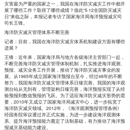
灾害最为严重的国家之一，我国在海洋防灾减灾工作中都开
展了哪些工作？取得了哪些成绩？值此“5·12全国防灾减灾
日”来临之际，本报记者专访了国家海洋局海洋预报减灾司
司长王锋。
海洋防灾减灾管理体系不断完善
记者：目前，我国在海洋防灾减灾体系机制建设方面有哪些
进展？
王锋：近年来，国家海洋局与地方各级海洋主管部门一起，
不断完善海洋防灾减灾管理体制机制，扎实推进海洋观测、
预报、减灾业务工作开展，推动了海洋防灾减灾事业的发
展。从1965年成立国家海洋预报台至今，经过48年的不断
努力，我国海洋防灾减灾管理体系日臻完善。我国的海洋观
测台站从无到有，管理架构日臻完善，海洋预报实现了从经
验预报到数值预报的飞跃。为了适应海洋防灾减灾形势的需
要，2010年又成立了国家海洋局减灾中心，进一步拓宽了
海洋防灾减灾领域。2012年，《海洋观测预报管理条例》
经国务院审议通过并正式实施，为进一步建设海洋观测体
系、提升海洋预报能力奠定了法制基础，有力推动了海洋预
报减灾基础能力建设。