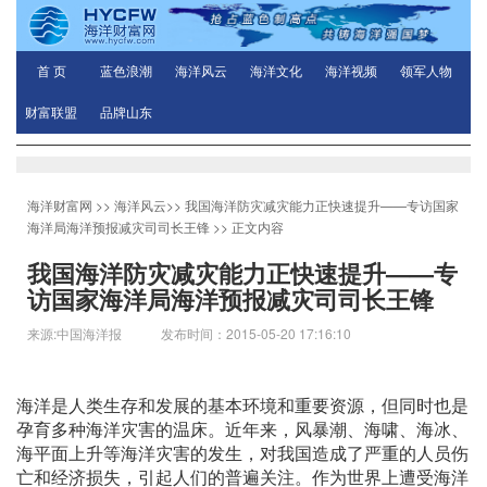
首 页
蓝色浪潮
海洋风云
海洋文化
海洋视频
领军人物
财富联盟
品牌山东
海洋财富网
>>
海洋风云
>>
我国海洋防灾减灾能力正快速提升——专访国家
海洋局海洋预报减灾司司长王锋
>> 正文内容
我国海洋防灾减灾能力正快速提升——专
访国家海洋局海洋预报减灾司司长王锋
来源:中国海洋报 发布时间：2015-05-20 17:16:10
海洋是人类生存和发展的基本环境和重要资源，但同时也是
孕育多种海洋灾害的温床。近年来，风暴潮、海啸、海冰、
海平面上升等海洋灾害的发生，对我国造成了严重的人员伤
亡和经济损失，引起人们的普遍关注。作为世界上遭受海洋