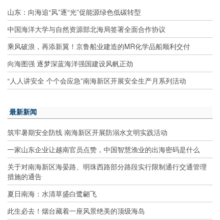
山东：向海追“风”逐“光”促能源绿色低碳转型
中国海洋大学与自然资源部北海局签署全面合作协议
乘风破浪，再添新翼！京鲁船业建造的MR化学品船顺利交付
向海图强 逐梦深蓝海洋强国建设风帆正劲
“人人讲安全 个个会应急”南海新区开展安全生产月系列活动
最新新闻
筑牢暑期安全防线 南海新区开展防溺水文明实践活动
一家山东企业让越南官员点赞，中国智慧渔业的出海密码是什么
关于对南海新区海晏路、明珠西路部分路段实行限制通行交通管理
措施的通告
夏日南海：水清草盛白鹭翩飞
此生必去！烟台藏着一座风景绝美的顶级海岛