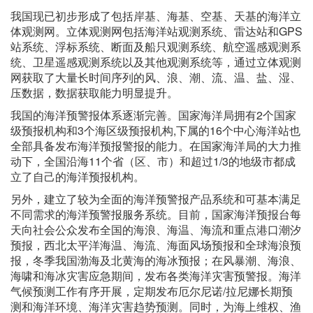
我国现已初步形成了包括岸基、海基、空基、天基的海洋立
体观测网。立体观测网包括海洋站观测系统、雷达站和GPS
站系统、浮标系统、断面及船只观测系统、航空遥感观测系
统、卫星遥感观测系统以及其他观测系统等，通过立体观测
网获取了大量长时间序列的风、浪、潮、流、温、盐、湿、
压数据，数据获取能力明显提升。
我国的海洋预警报体系逐渐完善。国家海洋局拥有2个国家
级预报机构和3个海区级预报机构,下属的16个中心海洋站也
全部具备发布海洋预报警报的能力。在国家海洋局的大力推
动下，全国沿海11个省（区、市）和超过1/3的地级市都成
立了自己的海洋预报机构。
另外，建立了较为全面的海洋预警报产品系统和可基本满足
不同需求的海洋预警报服务系统。目前，国家海洋预报台每
天向社会公众发布全国的海浪、海温、海流和重点港口潮汐
预报，西北太平洋海温、海流、海面风场预报和全球海浪预
报，冬季我国渤海及北黄海的海冰预报；在风暴潮、海浪、
海啸和海冰灾害应急期间，发布各类海洋灾害预警报。海洋
气候预测工作有序开展，定期发布厄尔尼诺/拉尼娜长期预
测和海洋环境、海洋灾害趋势预测。同时，为海上维权、渔