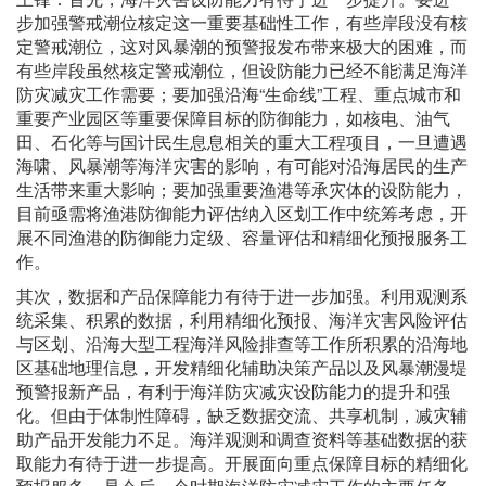
步加强警戒潮位核定这一重要基础性工作，有些岸段没有核
定警戒潮位，这对风暴潮的预警报发布带来极大的困难，而
有些岸段虽然核定警戒潮位，但设防能力已经不能满足海洋
防灾减灾工作需要；要加强沿海“生命线”工程、重点城市和
重要产业园区等重要保障目标的防御能力，如核电、油气
田、石化等与国计民生息息相关的重大工程项目，一旦遭遇
海啸、风暴潮等海洋灾害的影响，有可能对沿海居民的生产
生活带来重大影响；要加强重要渔港等承灾体的设防能力，
目前亟需将渔港防御能力评估纳入区划工作中统筹考虑，开
展不同渔港的防御能力定级、容量评估和精细化预报服务工
作。
其次，数据和产品保障能力有待于进一步加强。利用观测系
统采集、积累的数据，利用精细化预报、海洋灾害风险评估
与区划、沿海大型工程海洋风险排查等工作所积累的沿海地
区基础地理信息，开发精细化辅助决策产品以及风暴潮漫堤
预警报新产品，有利于海洋防灾减灾设防能力的提升和强
化。但由于体制性障碍，缺乏数据交流、共享机制，减灾辅
助产品开发能力不足。海洋观测和调查资料等基础数据的获
取能力有待于进一步提高。开展面向重点保障目标的精细化