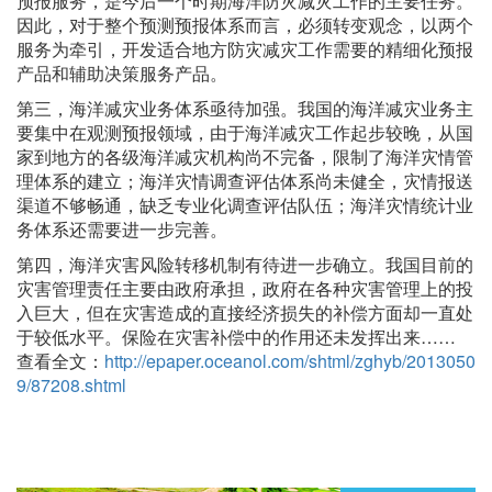
预报服务，是今后一个时期海洋防灾减灾工作的主要任务。
因此，对于整个预测预报体系而言，必须转变观念，以两个
服务为牵引，开发适合地方防灾减灾工作需要的精细化预报
产品和辅助决策服务产品。
第三，海洋减灾业务体系亟待加强。我国的海洋减灾业务主
要集中在观测预报领域，由于海洋减灾工作起步较晚，从国
家到地方的各级海洋减灾机构尚不完备，限制了海洋灾情管
理体系的建立；海洋灾情调查评估体系尚未健全，灾情报送
渠道不够畅通，缺乏专业化调查评估队伍；海洋灾情统计业
务体系还需要进一步完善。
第四，海洋灾害风险转移机制有待进一步确立。我国目前的
灾害管理责任主要由政府承担，政府在各种灾害管理上的投
入巨大，但在灾害造成的直接经济损失的补偿方面却一直处
于较低水平。保险在灾害补偿中的作用还未发挥出来……
查看全文：
http://epaper.oceanol.com/shtml/zghyb/2013050
9/87208.shtml