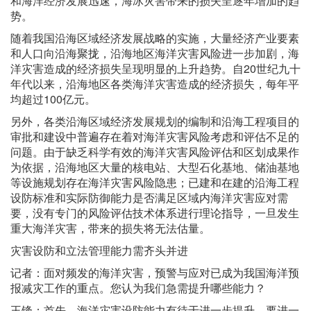
和海洋经济发展迅速，海冰灾害带来的损失呈逐年增加的趋
势。
随着我国沿海区域经济发展战略的实施，大量经济产业要素
和人口向沿海聚拢，沿海地区海洋灾害风险进一步加剧，海
洋灾害造成的经济损失呈现明显的上升趋势。自20世纪九十
年代以来，沿海地区各类海洋灾害造成的经济损失，每年平
均超过100亿元。
另外，各类沿海区域经济发展规划的编制和沿海工程项目的
审批和建设中普遍存在着对海洋灾害风险考虑和评估不足的
问题。由于缺乏科学有效的海洋灾害风险评估和区划成果作
为依据，沿海地区大量的核电站、大型石化基地、储油基地
等设施规划存在海洋灾害风险隐患；已建和在建的沿海工程
设防标准和实际防御能力是否满足区域内海洋灾害应对需
要，没有专门的风险评估技术体系进行理论指导，一旦发生
重大海洋灾害，带来的损失将无法估量。
灾害设防和立法管理能力需齐头并进
记者：面对频发的海洋灾害，预警与应对已成为我国海洋预
报减灾工作的重点。您认为我们急需提升哪些能力？
王锋：首先，海洋灾害设防能力有待于进一步提升。要进一