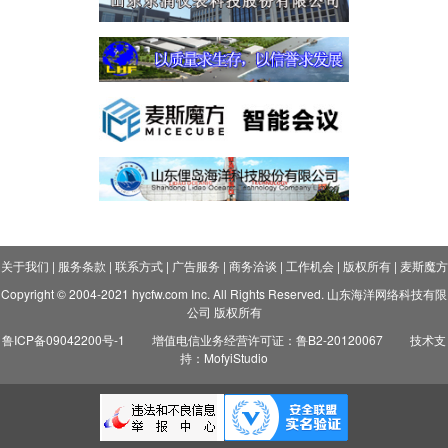
关于我们
|
服务条款
|
联系方式
|
广告服务
|
商务洽谈
|
工作机会
|
版权所有
|
麦斯魔方
Copyright © 2004-2021 hycfw.com Inc. All Rights Reserved. 山东海洋网络科技有限
公司 版权所有
鲁ICP备09042200号-1
增值电信业务经营许可证：鲁B2-20120067
技术支
持：MofyiStudio