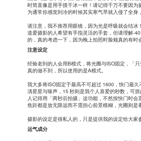
时简直像是用手摸干冰一样！请记得千万不要因为
为通常你感觉到冷的时候其实寒气早就入侵了全身
请注意，我不推荐用眼镜，因为光是呼吸就会结冰！
道爱摄影的人希望有手指灵活的手套，但请理解-4
的，真的考虑一下，因为晚上拍照时脸颊真的有时
注意设定
经验老到的人会用B模式，将光圈与ISO固定，「
真的做不到，所以使用的是A模式。
我大多将ISO固定于最高不可超过 1600，快门最久不
清星星与噪声，15 秒则是我个人喜爱的秒数，可
人记得用「两秒后拍摄」这功能，不然按快门时会
焦距都是放无限远而不需担心前景模糊，光圈则是
摄影的设定是很私人的，只是提供我的设定给大家
运气成分