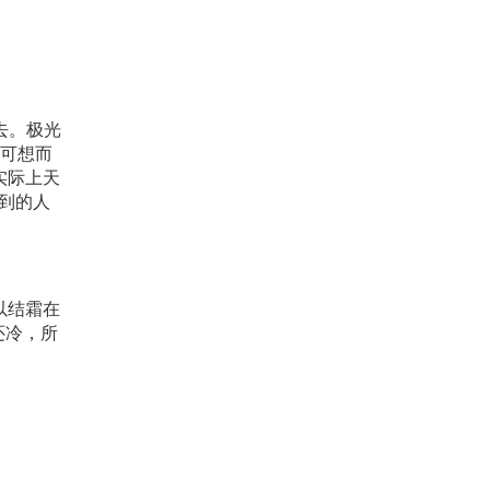
去。极光
，可想而
实际上天
见到的人
以结霜在
还冷，所