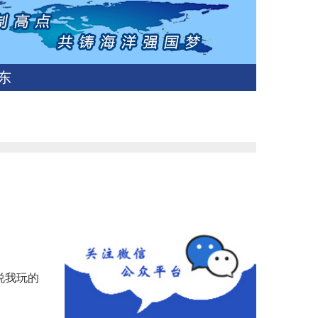
东
说我玩的