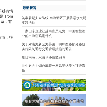
最新新闻
不过有情
 Trom
筑牢暑期安全防线 南海新区开展防溺水文明
关系，有
实践活动
一家山东企业让越南官员点赞，中国智慧渔
业的出海密码是什么
是超市，很
关于对南海新区海晏路、明珠西路部分路段
实行限制通行交通管理措施的通告
夏日南海：水清草盛白鹭翩飞
此生必去！烟台藏着一座风景绝美的顶级海
岛