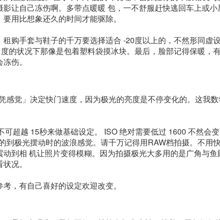
摄影让自己冻伤啊。多带点暖暖 包，一不舒服赶快逃回车上或小
，要用比想象还久的时间才能驱除。
租购手套与鞋子的千万要选择适合 -20度以上的，不然形同虚
0 度的状况下那像是包着塑料袋摸冰块。最后，脸部记得保暖，
会冻伤。
只凭感觉」决定快门速度，因为极光的亮度是不停变化的。这我数
可超越 15秒来做基础设定。 ISO 绝对需要低过 1600 不然会
抓的到极光摆动时的波浪感觉。请千万记得用RAW档拍摄。不用
震动到相 机让照片变得模糊。因为拍摄极光大多用的是广角与鱼
看状况。
参考，有自己喜好的设定欢迎改变。