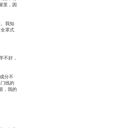
屋里，因
设。我知
有全罩式
学不好，
变成分不
快门线的
眼，我的