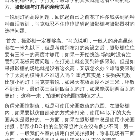
方。
摄影棚与灯具的亲密关系
一说到灯的高度问题，回忆起自己之前花​​了许多钱买到的种
种血泪教训，马克就忍不住谆谆提醒起摄影棚与摄影器材的
选择问题。
“首先，摄影棚一定要够高。”马克说明，一般人的身高虽然
都在一米九以下，但是考虑到布灯的架设之后，摄影棚往往
要有三米一的高度才够用；如果一开始挑选 场地时没有注
意到天花板高度问题，在打光上就会受到许多限制。但是如
果摄影棚的场地就是没有这么高，又该怎么办？难道要限制
个子太高的模特儿不准进入吗？ 重点其实是：要购买瓦数
比较小的灯！马克笑着说，如果天​​花板高度不足三米，坪数
不到五坪，最好买三百到四百瓦的灯，如果能买到两百瓦的
更好； 这样一来，拍摄时的光圈控制值才大。
所谓光圈控制值，就是可使用光圈数值的范围。在摄影棚
内，如果要以仿自然光的方式来打光，使用f/4 以下的大光
圈其实是最好的。一方面，如果在摄影棚中总是使用小光圈
拍摄，那跟小DC 拍的全景深照片实在没有多少不同；另一
方面，一般我们在室内借用自然光拍摄时，除非现场有三面
大窗，否则光量通常根本无法满足f/4 以下的光圈值。