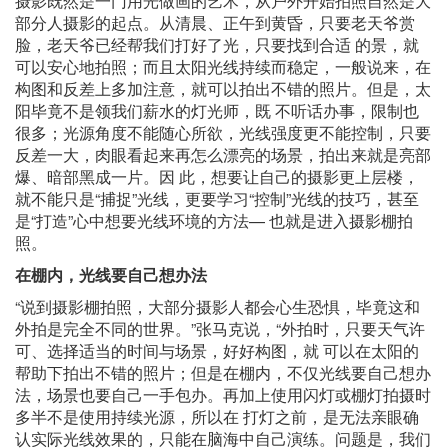
摄影既然是一门用光做画的艺术，从户外开始拍照自然是大
部分人摄影的起点。从清晨、正午到黄昏，只要老天爷赏
脸，老天爷已经帮我们打好了光，只要找到合适 的景，就
可以安心地拍照；而且太阳光线持续而稳定，一般说来，在
构图和反差上多加注意，就可以拍出不错的照片。但是，太
阳毕竟不是领我们薪水的灯光师，既 不听话办事，限制也
很多；光源角度不能随心所欲，光线强度更不能控制，只要
反差一大，肉眼看起来再怎么漂亮的场景，拍出来就是亮部
爆、暗部黑成一片。因 此，想要让自己的摄影更上层楼，
就不能只是“捕捉”光线，更要学习“控制”光线的技巧，甚至
是“打造”心中想要光线环境的方法— 也就是进入摄影棚拍
照。
在棚内，光线要自己想办法
“说到摄影棚拍照，大部分摄影人都会心生恐惧，毕竟这和
外拍是完全不同的世界。”张马克说，“外拍时，只要天气许
可、选择适当的时间与场景，好好构图，就 可以在太阳的
帮助下拍出不错的照片；但是在棚内，不仅光线要自己想办
法，场景也要自己一手包办。再加上使用闪灯或棚灯拍摄时
多半不是使用持续光源，所以在 打灯之前，是无法亲眼确
认实际光线效​​果的，只能在脑海中自己演练。问题是，我们