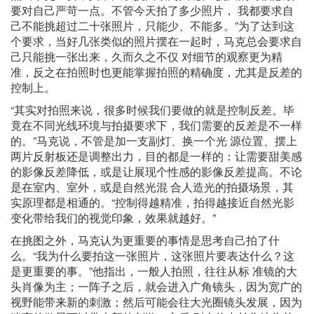
要对自己严苛一点。不管今天拍了多少照片， 我都要求自
己不能挑超过二十张照片，只能少、不能多。”为了达到这
个要求，当好几张类似的照片摆在一起时，马克总会要求自
己只能挑一张出来，久而久之不仅 对细节的观察更为精
准，反之在拍照时也更能掌握拍照的精确度，尤其是反差的
控制上。
“其实对拍照来说，很多时候我们要做的就是控制反差。毕
竟在不同光线环境与拍摄要求下，我们需要的反差是不一样
的。”马克说，不管是加一支副灯、换一个光 源位置、摆上
两片反射板还是调整出力，目的都是一样的：让需要甜美感
的影像反差降低，或是让展现个性感的影像反差提高。不论
是在室内、室外，或是自然光混 合人造光的拍摄场景，其
实原理都是相通的。“控制得越精准，拍得越接近自然光影
变化带给我们的视觉印象，效果就越好。”
在挑图之外，马克认为更重要的事情是思考自己拍了什
么。“我为什么要拍这一张照片，这张照片要表达什么？这
是更重要的事。”他指出，一般人拍照，往往从标 准镜的大
头肖像为主；一阵子之后，就会进入广角镜头，因为宽广的
视野能带来新的刺激；然后可能会往大光圈镜头发展，因为