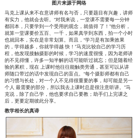
图片来源于网络
马克上课从来不在意讲师有名与否，只要题目有兴趣，讲师
有实力，他就会去听。“对我来说，一堂课不需要每一分钟
都回本，只要学到一个受用的观念，就值得 了！”他分析，
就算一堂课要价五百、一千，如果真学到东西，拍一个小时
也就回本，实在是非常划算。而且，“学习是有加乘效果
的，学得越多，你就学得越 快！”马克比较自己的学习历
程，他发现接触摄影的时候，学习的速度很慢，因为老师讲
的不见得懂，许多一知半解的话可能听过就忘；但是随着经
验的累积，现在 上课时他往往能触类旁通，甚至可以从讲
师随口带过的话中发现自己的盲点。“每个摄影师都有自己
的习惯与长处，对一个人不见得很重要的事，却可能是另一
个人 最需要的部分，所以我去上课时总是很注意听讲。”马
克说，除了自己学，他也要求自己要教；助手们上完课之
后，更要定期彼此分享。
教学相长的真谛