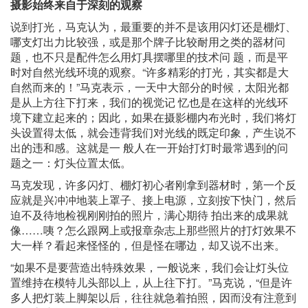
摄影始终来自于深刻的观察
说到打光，马克认为，最重要的并不是该用闪灯还是棚灯、
哪支灯出力比较强，或是那个牌子比较耐用之类的器材问
题，也不只是配件怎么用灯具摆哪里的技术问 题，而是平
时对自然光线环境的观察。“许多精彩的打光，其实都是大
自然而来的！”马克表示，一天中大部分的时候，太阳光都
是从上方往下打来，我们的视觉记 忆也是在这样的光线环
境下建立起来的；因此，如果在摄影棚内布光时，我们将灯
头设置得太低，就会违背我们对光线的既定印象，产生说不
出的违和感。这就是一 般人在一开始打灯时最常遇到的问
题之一：灯头位置太低。
马克发现，许多闪灯、棚灯初心者刚拿到器材时，第一个反
应就是兴冲冲地装上罩子、接上电源，立刻按下快门，然后
迫不及待地检视刚刚​​拍的照片，满心期待 拍出来的成果就
像……咦？怎么跟网上或报章杂志上那些照片的打灯效果不
大一样？看起来怪怪的，但是怪在哪边，却又说不出来。
“如果不是要营造出特殊效果，一般说来，我们会让灯头位
置维持在模特儿头部以上，从上往下打。”马克说，“但是许
多人把灯装上脚架以后，往往就急着拍照，因而没有注意到