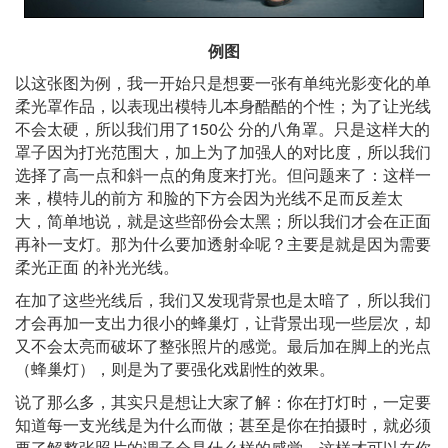
例图
以这张图为例，我一开始只是想要一张有单纯光影变化的单
柔光罩作品，以表现出模特儿本身酷酷的个性；为了让光线
150
不会太硬，所以我们用了
公 分的八角罩。只是这样大的
罩子因为打光范围大，加上为了加强人的对比度，所以我们
选择了高一点和斜一点的角度来打光。但问题来了：这样一
来，模特儿的前方 和脸的下方会因为光线不足而反差太
大，简单地说，就是这些部份会太黑；所以我们才会在正面
再补一支灯。那为什么要加透射伞呢？主要是就是因为需要
柔光正面 的补光光线。
在加了这些光线后，我们又发现背景也是太暗了，所以我们
才会再加一支出力很小的蜂巢灯，让背景出现一些层次，却
又不会太亮而破坏了整张照片的感觉。最后加在脚上的光点
（蜂巢灯），则是为了要强化戏剧性的效果。
说了那么多，其实只是想让大家了解：你在打灯时，一定要
知道每一支光线是为什么而做；甚至是你在拍摄时，就必须