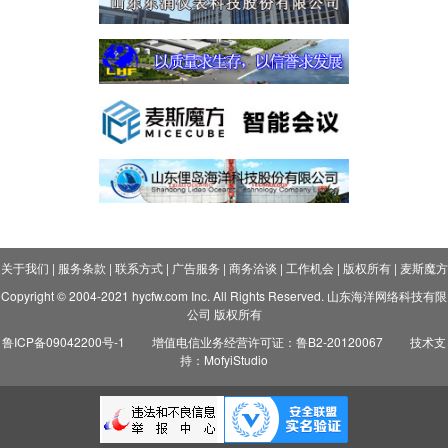
关于我们
|
服务条款
|
联系方式
|
广告服务
|
商务洽谈
|
工作机会
|
版权所有
|
麦斯魔方
Copyright © 2004-2021 hycfw.com Inc. All Rights Reserved. 山东海洋网络科技有限
公司 版权所有
鲁ICP备09042200号-1
增值电信业务经营许可证：鲁B2-20120067
技术支
持：MofyiStudio