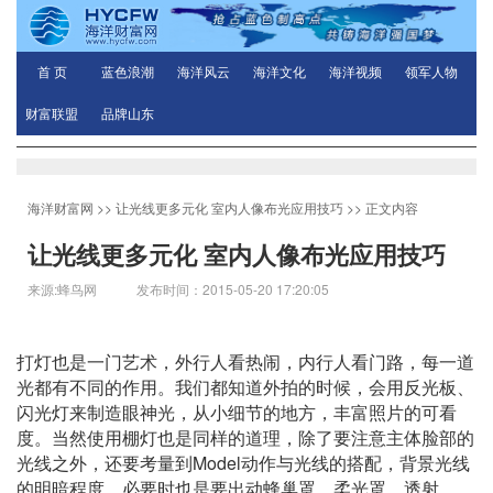
首 页
蓝色浪潮
海洋风云
海洋文化
海洋视频
领军人物
财富联盟
品牌山东
海洋财富网
>>
让光线更多元化 室内人像布光应用技巧
>> 正文内容
让光线更多元化 室内人像布光应用技巧
来源:蜂鸟网 发布时间：2015-05-20 17:20:05
打灯也是一门艺术，外行人看热闹，内行人看门路，每一道
光都有不同的作用。我们都知道外拍的时候，会用反光板、
闪光灯来制造眼神光，从小细节的地方，丰富照片的可看
度。当然使用棚灯也是同样的道理，除了要注意主体脸部的
Model
光线之外，还要考量到
动作与光线的搭配，背景光线
的明暗程度，必要时也是要出动蜂巢罩、柔光罩、透射