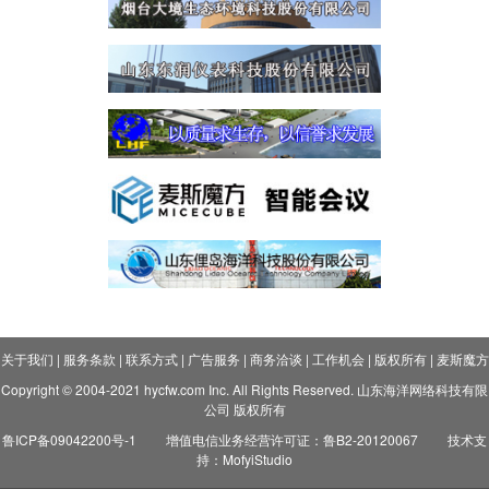
关于我们
|
服务条款
|
联系方式
|
广告服务
|
商务洽谈
|
工作机会
|
版权所有
|
麦斯魔方
Copyright © 2004-2021 hycfw.com Inc. All Rights Reserved. 山东海洋网络科技有限
公司 版权所有
鲁ICP备09042200号-1
增值电信业务经营许可证：鲁B2-20120067
技术支
持：MofyiStudio