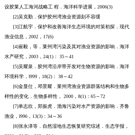
设胶莱人工海河战略工
程．海洋科学进展，
2006(3)
[2]
吴克勤．保护胶州湾渔业资源刻不容缓
[3]
江航宇．保护和改善海洋生态环境的对策初探．现代
渔业信息，
2002
，
17(6)
[4]
崔毅，等．莱州湾污染及其对渔业资源的影响．海洋
水产研究，
2003
，
24(1)
：
35
～
41
[5]
吴耀泉．胶州湾沿岸带开发对生物资源的影响．海洋
环境科学，
l999
，
18(2)
：
38
～
42
[6]
金显仕，邓景耀．莱州湾渔业资源群落结构和生物多
样性的变化．生物多样性，
2000
，
8(1)
：
65
～
72
[7]
单志欣，郑振虎．渤海污染对水产资源的影响．齐鲁
渔业，
l996
，
13(3)
：
34
～
36
[8]
张永泽等．自然湿地生态恢复研究综述．生态学报，