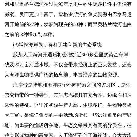
河和里奥格兰德河在过去
90
年历史中的生物多样性不但没有
减弱，反而更加丰富了。查格雷斯河的鱼类资源由巴拿马运
河开通前的
27
种，发展为现在的
30
种；而里奥格兰德河也由
之前的
l8
种增加到
23
种。
(3)
延长海岸线，有利于建立新的生态系统
胶莱人工海河开通后将会增加近
300
多公里的黄金海岸
线及
20
万亩河道水域。不仅会带来经济上的巨大效益，还会
为海洋生物提供广阔的栖息地，丰富沿岸的生物资源。
海岸带是陆地和海洋两个不同群落之间的过渡区，是生
态交错带的一种类型，其生态系统具有复合性、边缘性和活
跃性的特征。这里净初级生产力高，生境多样，生物种类极
为丰富，是海洋鱼类的主要活动场所和一些远洋鱼类的产卵
地，为重要的渔场所在地。生态交错带具有高的异质性，往
往会形成物种的富集区。人工海河延伸了海岸线，会大大增