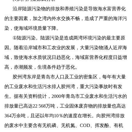
沿岸陆源污染物的排放和养殖污染是导致海水富营养化
的主要因素，加之湾内外水交换不畅，造成了严重的海洋污
染，使海域环境质量下降。
①
陆源污染。陆源污染是造成两湾环境污染的最主要原
因。随着沿岸城市和工农业的发展，大量污染物涌人近岸海
域，致使海水水质状况日趋恶化，海域富营养化程度日益增
高，赤潮频发，生境条件趋于恶化。
胶州湾东岸是青岛市人口及工业的密集区，每年有大量
的工业废水和生活污水排人胶州湾，重大污染事故时有发
生。据有关资料统计，
2000
年青岛市工业废水和生活污水的
排放量已高达
22 568
万吨，工业固体废弃物的排放量也高达
364
万余吨，且还以年均
10
％的速度在增长。向胶州湾排放
的废水中主要含有无机磷、无机氮、
COD
、挥发酚、有机