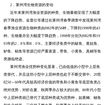
2
．莱州湾生物资源的变动
近年来莱州湾渔业资源的种类、生物量都呈现了大幅度
的下降趋势。金显仕等通过在莱州湾春季调查中发现莱州湾
春季渔业资源生物种类由
l982
年的
56
种，下降到
1998
年的
43
种。生物量亦呈大幅度下降趋势，
1998
年分别为
l982
年和
19
93
年的
2
．
8
％和
ll
．
0
％。主要经济鱼类中的鲅鱼、黄姑鱼、
鲈鱼、鲳鱼等资源已经严重衰退，带鱼、小黄鱼、真鲷等鱼
类濒临绝迹。
莱州湾渔业优势种变化显著，已由低值的小型中上层鱼
类替代，并且这些小型中上层种类也处于不断交替中。
20
世
纪
50
～
60
年代具较高经济价值的带鱼和小黄鱼等底层鱼类占
绝对优势，对虾在夏、秋两季亦占较大的比例。
80
年代小型
中上层种类就已替代了底层种类成为优势种，如黄鲫、鳗鱼