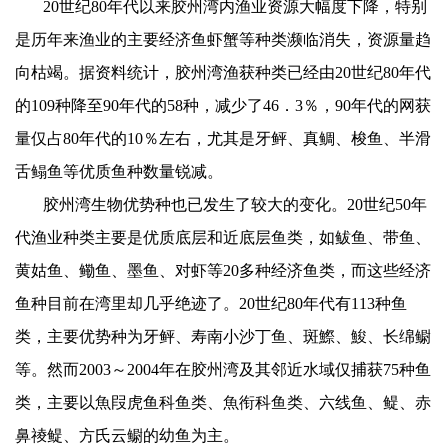
20
世纪
80
年代以来胶州湾内渔业资源大幅度下降，特别
是历年来渔业的主要经济鱼虾蟹等种类濒临消失，资源量趋
向枯竭。据资料统计，胶州湾渔获种类已经由
20
世纪
80
年代
的
109
种降至
90
年代的
58
种，减少了
46
．
3
％，
90
年代的网获
量仅占
80
年代的
10
％左右，尤其是牙鲆、真鲷、梭鱼、半滑
舌鳎鱼等优质鱼种数量锐减。
胶州湾生物优势种也已发生了较大的变化。
20
世纪
50
年
代渔业种类主要是优质底层和近底层鱼类，如鲅鱼、带鱼、
黄姑鱼、鳓鱼、墨鱼、对虾等
20
多种经济鱼类，而这些经济
鱼种目前在湾里却几乎绝迹了。
20
世纪
80
年代有
113
种鱼
类，主要优势种为牙鲆、寿南小沙丁鱼、斑鰶、鮻、长绵鳚
等。然而
2003
～
2004
年在胶州湾及其邻近水域仅捕获
75
种鱼
类，主要以魚叚虎鱼科鱼类、魚衔科鱼类、六线鱼、鳀、赤
鼻祾鳀、方氏云鳚的幼鱼为主。