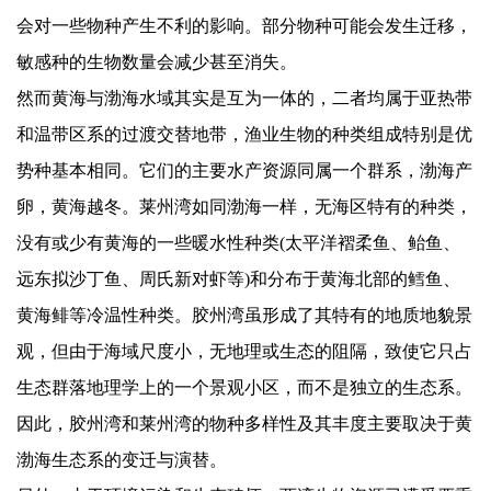
会对一些物种产生不利的影响。部分物种可能会发生迁移，
敏感种的生物数量会减少甚至消失。
然而黄海与渤海水域其实是互为一体的，二者均属于亚热带
和温带区系的过渡交替地带，渔业生物的种类组成特别是优
势种基本相同。它们的主要水产资源同属一个群系，渤海产
卵，黄海越冬。莱州湾如同渤海一样，无海区特有的种类，
没有或少有黄海的一些暖水性种类
(
太平洋褶柔鱼、鲐鱼、
远东拟沙丁鱼、周氏新对虾等
)
和分布于黄海北部的鳕鱼、
黄海鲱等冷温性种类。胶州湾虽形成了其特有的地质地貌景
观，但由于海域尺度小，无地理或生态的阻隔，致使它只占
生态群落地理学上的一个景观小区，而不是独立的生态系。
因此，胶州湾和莱州湾的物种多样性及其丰度主要取决于黄
渤海生态系的变迁与演替。