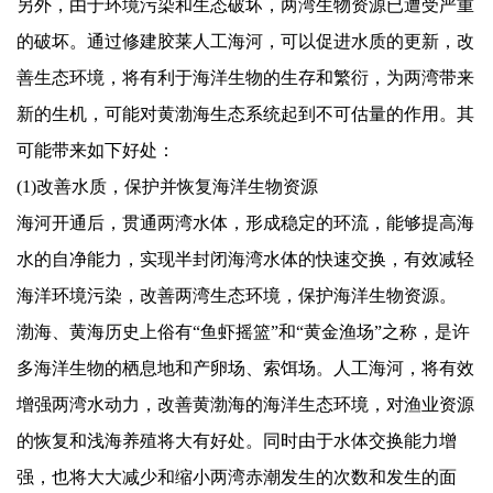
另外，由于环境污染和生态破坏，两湾生物资源已遭受严重
的破坏。通过修建胶莱人工海河，可以促进水质的更新，改
善生态环境，将有利于海洋生物的生存和繁衍，为两湾带来
新的生机，可能对黄渤海生态系统起到不可估量的作用。其
可能带来如下好处：
(1)
改善水质，保护并恢复海洋生物资源
海河开通后，贯通两湾水体，形成稳定的环流，能够提高海
水的自净能力，实现半封闭海湾水体的快速交换，有效减轻
海洋环境污染，改善两湾生态环境，保护海洋生物资源。
渤海、黄海历史上俗有
“
鱼虾摇篮
”
和
“
黄金渔场
”
之称，是许
多海洋生物的栖息地和产卵场、索饵场。人工海河，将有效
增强两湾水动力，改善黄渤海的海洋生态环境，对渔业资源
的恢复和浅海养殖将大有好处。同时由于水体交换能力增
强，也将大大减少和缩小两湾赤潮发生的次数和发生的面