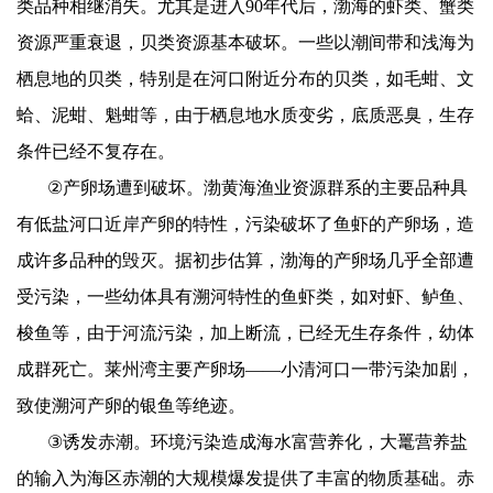
类品种相继消失。尤其是进入
90
年代后，渤海的虾类、蟹类
资源严重衰退，贝类资源基本破坏。一些以潮间带和浅海为
栖息地的贝类，特别是在河口附近分布的贝类，如毛蚶、文
蛤、泥蚶、魁蚶等，由于栖息地水质变劣，底质恶臭，生存
条件已经不复存在。
②
产卵场遭到破坏。渤黄海渔业资源群系的主要品种具
有低盐河口近岸产卵的特性，污染破坏了鱼虾的产卵场，造
成许多品种的毁灭。据初步估算，渤海的产卵场几乎全部遭
受污染，一些幼体具有溯河特性的鱼虾类，如对虾、鲈鱼、
梭鱼等，由于河流污染，加上断流，已经无生存条件，幼体
成群死亡。莱州湾主要产卵场——小清河口一带污染加剧，
致使溯河产卵的银鱼等绝迹。
③
诱发赤潮。环境污染造成海水富营养化，大鼍营养盐
的输入为海区赤潮的大规模爆发提供了丰富的物质基础。赤