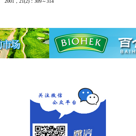
2001
，
21(2)
：
309
～
314