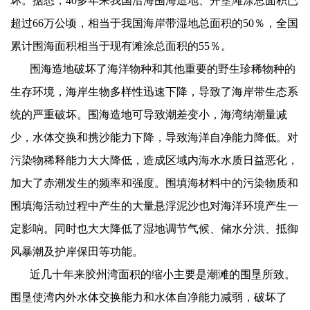
坏。据悉，
40
多年来我国沿海围海造地、开垦滩涂总面积已
超过
66
万公顷，相当于我国海岸带湿地总面积的
50
％，全国
累计围海面积相当于现有滩涂总面积的
55
％。
围海造地破坏了海洋物种和其他重要的野生珍稀物种的
生存环境，海岸生物多样性迅速下降，导致了海岸带生态系
统的严重破坏。围海造地可导致潮差变小，海湾纳潮量减
少，水体交换和携沙能力下降，导致海洋自净能力降低。对
污染物稀释能力大大降低，造成区域内海水水质日益恶化，
加大了赤潮发生的频率和强度。围填海材料中的污染物质和
围填海活动过程中产生的大量悬浮泥沙也对海洋环境产生一
定影响。同时也大大降低了湿地调节气候、储水分洪、抵御
风暴潮及护岸保田等功能。
近几十年来胶州湾面积的缩小主要是潮滩的围垦所致。
围垦使湾内外水体交换能力和水体自净能力减弱，破坏了