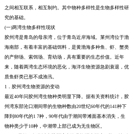
之间相互联系，相互制约。其中物种多样性是生物多样性研
究的基础。
(
一
)
两湾生物多样性现状
胶州湾是青岛的母亲湾，位于青岛近岸海域。莱州湾位于渤
海南部，有着丰富的基础饵料，是黄渤海多种鱼、虾、蟹类
的产卵场、索饵场、育幼场，具有重要的生态价值。近年
来，随着两湾生态环境的恶化，海洋生物资源急剧衰退，优
质鱼虾类已形不成渔汛。
1
．胶州湾生物资源的变动
最近
40
年问胶州湾生物种类明显下降。据有关资料统计，胶
州湾东部沧口潮间带的生物种数由
20
世纪
60
年代的
141
种下
降到
80
年代的
1 7
种，
90
年代由于潮间带滩面基本消失，生
物种类少于
10
种，中潮带上部已成为无生物区。