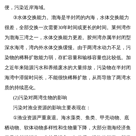
便，污染近岸海域。
③
水体交换能力。渤海是半封闭的内海，水体交换能力
很差，全部交换一次需要
30
年时间或更长的时间。莱州湾作
为渤海三湾之一，水体交换能力更差。胶州湾亦属半封闭型
深水海湾，湾内外水体交换缓慢。由于两湾水动力不足，污
染物的稀释扩散能力弱，存贮容量和输移容量也比较低。加
之近年来陆源污水和养殖废水的大量排放，污染物在半封闭
海湾中滞留时问长，不能很快稀释扩散，从而导致了两湾水
质的持续恶化。
(2)
污染对两湾生物的影响
污染对渔业资源的影响主要表现在：
①
渔业资源严重衰退。海水藻类、鱼类、甲壳动物、底
栖动物、软体动物多样性和生物量下降，大部分渤海经济鱼