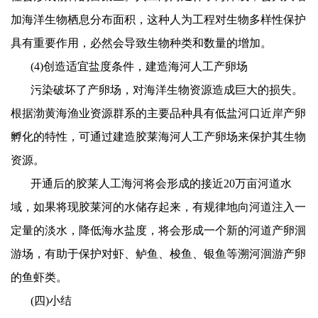
加海洋生物栖息分布面积，这种人为工程对生物多样性保护
具有重要作用，必然会导致生物种类和数量的增加。
(4)
创造适宜盐度条件，建造海河人工产卵场
污染破坏了产卵场，对海洋生物资源造成巨大的损失。
根据渤黄海渔业资源群系的主要品种具有低盐河口近岸产卵
孵化的特性，可通过建造胶莱海河人工产卵场来保护其生物
资源。
开通后的胶莱人工海河将会形成的接近
20
万亩河道水
域，如果将现胶莱河的水储存起来，有规律地向河道注入一
定量的淡水，降低海水盐度，将会形成一个新的河道产卵洄
游场，有助于保护对虾、鲈鱼、梭鱼、银鱼等溯河洄游产卵
的鱼虾类。
(
四
)
小结