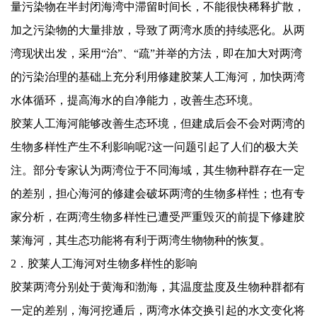
量污染物在半封闭海湾中滞留时间长，不能很快稀释扩散，
加之污染物的大量排放，导致了两湾水质的持续恶化。从两
湾现状出发，采用“治”、“疏”并举的方法，即在加大对两湾
的污染治理的基础上充分利用修建胶莱人工海河，加快两湾
水体循环，提高海水的自净能力，改善生态环境。
胶莱人工海河能够改善生态环境，但建成后会不会对两湾的
生物多样性产生不利影响呢
?
这一问题引起了人们的极大关
注。部分专家认为两湾位于不同海域，其生物种群存在一定
的差别，担心海河的修建会破坏两湾的生物多样性；也有专
家分析，在两湾生物多样性已遭受严重毁灭的前提下修建胶
莱海河，其生态功能将有利于两湾生物物种的恢复。
2
．胶莱人工海河对生物多样性的影响
胶莱两湾分别处于黄海和渤海，其温度盐度及生物种群都有
一定的差别，海河挖通后，两湾水体交换引起的水文变化将