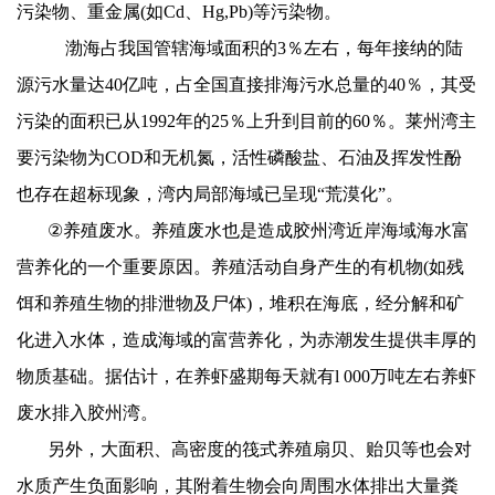
污染物、重金属
(
如
Cd
、
Hg,Pb)
等污染物。
渤海占我国管辖海域面积的
3
％左右，每年接纳的陆
源污水量达
40
亿吨，占全国直接排海污水总量的
40
％，其受
污染的面积已从
1992
年的
25
％上升到目前的
60
％。莱州湾主
要污染物为
COD
和无机氮，活性磷酸盐、石油及挥发性酚
也存在超标现象，湾内局部海域已呈现“荒漠化”。
②
养殖废水。养殖废水也是造成胶州湾近岸海域海水富
营养化的一个重要原因。养殖活动自身产生的有机物
(
如残
饵和养殖生物的排泄物及尸体
)
，堆积在海底，经分解和矿
化进入水体，造成海域的富营养化，为赤潮发生提供丰厚的
物质基础。据估计，在养虾盛期每天就有
l 000
万吨左右养虾
废水排入胶州湾。
另外，大面积、高密度的筏式养殖扇贝、贻贝等也会对
水质产生负面影响，其附着生物会向周围水体排出大量粪