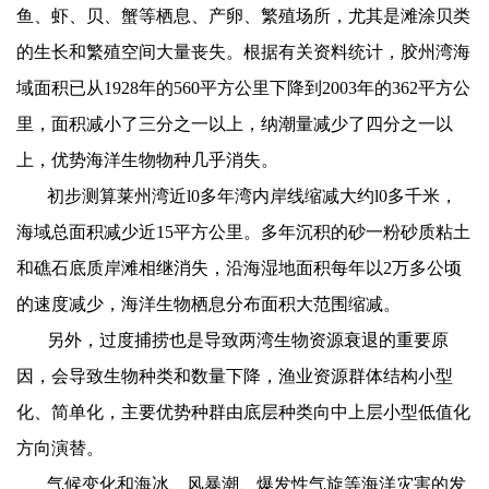
鱼、虾、贝、蟹等栖息、产卵、繁殖场所，尤其是滩涂贝类
的生长和繁殖空间大量丧失。根据有关资料统计，胶州湾海
域面积已从
1928
年的
560
平方公里下降到
2003
年的
362
平方公
里，面积减小了三分之一以上，纳潮量减少了四分之一以
上，优势海洋生物物种几乎消失。
初步测算莱州湾近
l0
多年湾内岸线缩减大约
l0
多千米，
海域总面积减少近
15
平方公里。多年沉积的砂一粉砂质粘土
和礁石底质岸滩相继消失，沿海湿地面积每年以
2
万多公顷
的速度减少，海洋生物栖息分布面积大范围缩减。
另外，过度捕捞也是导致两湾生物资源衰退的重要原
因，会导致生物种类和数量下降，渔业资源群体结构小型
化、简单化，主要优势种群由底层种类向中上层小型低值化
方向演替。
气候变化和海冰、风暴潮、爆发性气旋等海洋灾害的发