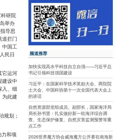
家科研院
岛举办
为指导思
航道拦门
。中国工
频道推荐
人民日
加快实现高水平科技自立自强——习近平总
书记引领科技强国建设
其它运河
程建设中
习近平：在国家科学技术奖励大会、两院院
深入、细
士大会、中国科协第十一次全国代表大会上
的讲话
。为此建
自然资源部党组成员、副部长，国家海洋局
局长孙书贤：扎实做好新一轮海洋综合调
治规划；
查、生态保护修复、自然灾害监测预警等重
点工作
动力和项
2026世界魔方协会威海魔方公开赛在南海新