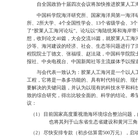
自全国政协十届四次会议将加快推进胶莱人工
中国科学院海洋研究所、国家海洋局第一海洋
所、
2
所大学、
4
个全国性学会、
13
个省级学会、
3
个
了“胶莱人工海河论坛”。论坛以“海陆统筹和海岸
想，收到论文
40
篇，大会交流
16
篇，就胶莱人工海
沙等、海河建设的经济、社会、生态等问题进行了
程院院士丁德文、张福绥、赵法箴，中国科学院院
报社、中央电视台、中国新闻社等主流媒体予以报
与会代表一致认为：胶莱人工海河是一个以人
工程，它将是一条多功能的、具有时代特征的、现
要解决的关键问题，并认为以现有的科技水平和科
致的综合研究，得出比较全面的、科学的结论。希
议：
（1）
目前国家高度重视渤海环境综合整治问题，
也将其列于山东省生态省建设和黄河三角
（2）
尽快安排专款（初步估算需
500
万元），启