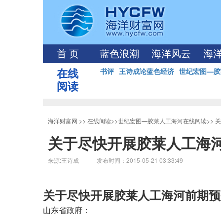
首 页
蓝色浪潮
海洋风云
海
在线
书评
王诗成论蓝色经济
世纪宏图—胶
阅读
海洋财富网
>>
在线阅读
>>
世纪宏图—胶莱人工海河在线阅读
>>
关
关于尽快开展胶莱人工海
来源:王诗成 发布时间：2015-05-21 03:33:49
关于尽快开展胶莱人工海河前期预
山东省政府：