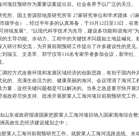
海河项目预研作为重要议案提出后。社会各界予以广泛的关注。
研究所、国土资源部地质研究所等
27
家研究单位和学术团体（
5
市级学会），经过半年多的认真筹备，于
10
月
12
日
至
13
日，在青
带可持续发展”、“以现代科学技术为先导，建设多功能和谐海河”
河的主导功能、水动力、工程中的关键技术问题如土地盐碱化、
深入研讨和交流，为开展前期预研工作提出了许多建设性的意见
士刘瑞玉、文圣常、郑守仪等
116
名专家学者参加会议，新华社、
道。
工调控方式改善环境和发展区域经济的创新思路，有别于国内外
代化的、充满生命活力的、健康美丽的海河。会议理清了海河工
技力量，这些关键问题都是可以解决的。当务之急是要尽快开展
望省政府尽快支持、批准开展胶莱人工海河项目前期预研究工作
由山东省政府报请国家把胶莱人工海河项目纳入国家渤海综合整
洲高效生态经济建设规划之中；
动胶莱人工海河前期预研究工作。就胶莱人工海河流路选线、水