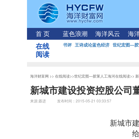
首 页
蓝色浪潮
海洋风云
海
在线
书评
王诗成论蓝色经济
世纪宏图—胶
阅读
海洋财富网
>>
在线阅读
>>
世纪宏图—胶莱人工海河在线阅读
>>
新
新城市建设投资控股公司
来源:聂进 发布时间：2015-05-21 03:33:57
新城市