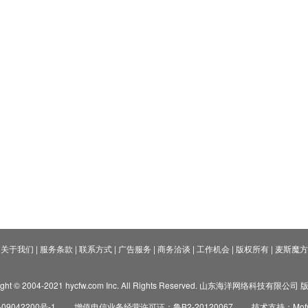
关于我们
|
服务条款
|
联系方式
|
广告服务
|
商务洽谈
|
工作机会
|
版权所有
|
麦斯魔方
ight © 2004-2021 hycfw.com Inc. All Rights Reserved. 山东海洋网络科技有限公
09042200号-1
增值电信业务经营许可证：鲁B2-20120067
技术支持：Mofyi