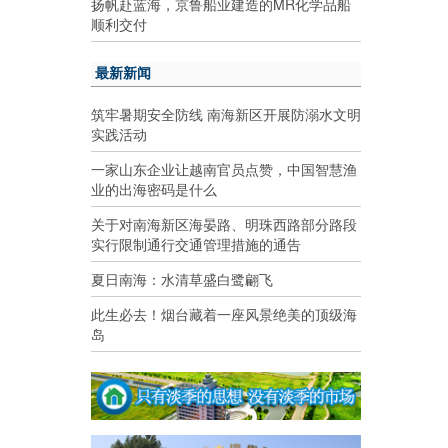
扬帆赴蓝海，京鲁船业建造的MR化学品船
顺利交付
最新新闻
筑牢暑期安全防线 南海新区开展防溺水文明
实践活动
一家山东企业让越南官员点赞，中国智慧渔
业的出海密码是什么
关于对南海新区海晏路、明珠西路部分路段
实行限制通行交通管理措施的通告
夏日南海：水清草盛白鹭翩飞
此生必去！烟台藏着一座风景绝美的顶级海
岛