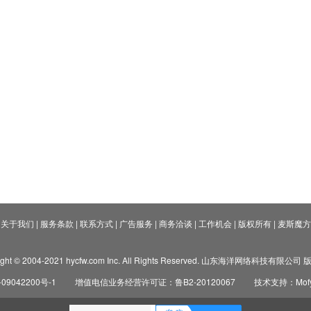
关于我们
|
服务条款
|
联系方式
|
广告服务
|
商务洽谈
|
工作机会
|
版权所有
|
麦斯魔方
ight © 2004-2021 hycfw.com Inc. All Rights Reserved. 山东海洋网络科技有限公
09042200号-1
增值电信业务经营许可证：鲁B2-20120067
技术支持：Mofyi