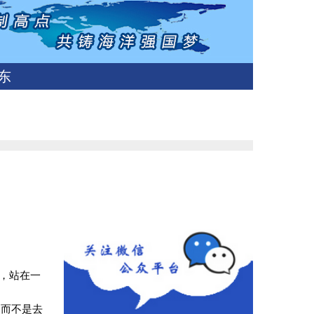
东
，站在一
，而不是去