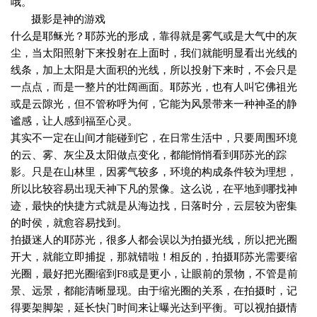
哦。
摄影是神的游戏
什么是耶稣光？耶苏光的形成，靠得就是雾气或是大气中的灰
尘，当太阳照射下来投射在上面时，我们就能明显看出光线的
线条，加上太阳是大面积的光线，所以投射下来时，不会只是
一点点，而是一整片的壮阔画面。耶苏光，也有人叫它佛祖光
或是云隙光，但不管称呼为何，它能为风景带来一种神圣的静
谧感，让人感到福至心灵。
其实不一定在山间才能碰到它，在日常生活中，只要周围环境
的云、雾、灰尘及太阳做点变化，都能悄悄看到耶苏光的踪
影。只是在山林里，因雾气较多，环境的构成条件较为理想，
所以比较容易出现天神下凡的景像。这么说，在平地到哪找神
迹，最快的快捷方式就是从海边找，日落时分，云层较为密集
的时侯，就愈容易找到。
拍摄迷人的耶苏光，很多人都会误以为拍摄光线，所以把光圈
开大，就能立即捕捉，那就错啦！相反的，拍摄耶苏光需要缩
光圈，最好把光圈缩到
F8
或是更小，让眼前的景物，不管是前
景、远景，都能清晰显现。由于缩光圈的关系，在拍摄时，记
得要架脚架，延长快门时间来让曝光达到平衡。可以视拍摄情