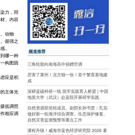
感染力，同
题材、内容
物、动物
豪、倔强之
之感。
频道推荐
起到哪一种
这一构图因
三角轮胎向南海高中捐赠空调
。
厉害了莱州！北方独一份！首个繁育基地建
考虑应是积
成
深耕蓝碳科研一线 筑牢实践育人桥梁 | 中国
片的主体光
地质大学（武汉）赴蓝院开展研学实践
拍摄低调照
自然资源部党组成员、副部长孙书贤：扎实
做好新一轮海洋综合调查、生态保护修复、
时作相应调
自然灾害监测预警等重点工作
课程升级！威海市蓝色经济研究院 2026 暑