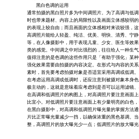
黑白色调的运用
通常拍摄的黑白照片多为中间调照片。为了高调与低调
时也带来题材、内容上的局限性以及画面立体感较弱的
的表现上较自由；而且画面的立体感相对来说较强，这
高调照片能给人轻盈、纯洁、优美、明快、清秀、宁静
等，在人像摄影中，用于表现儿童、少女、医生等效果
类的感觉。中间调之中对比强烈的，往往给人一种生气
值得注意的是色调的这些作用只是「有助于强化」某种
强化效果需要由拍摄的内容决定。在形式与内容的关系
素时，首先要考虑拍摄对象是否适宜采用高调或低调。
在考虑运用高调或低调时，还应注意到被摄对象本身色
极主动的，这就是意味着应考虑到是否可以运用滤镜、
在高调和低调照片的构图上，对高调照片要注意画面上
比宜小。对低调照片要注意画面上有少量明亮的白色，
在黑白摄影中，对高调和低调照片曝光量的掌握方法通
片比正常曝光量减少一挡，以确保浓重的黑色基调。当
整，高调照片的放大曝光少一点；低调照片的放大曝光