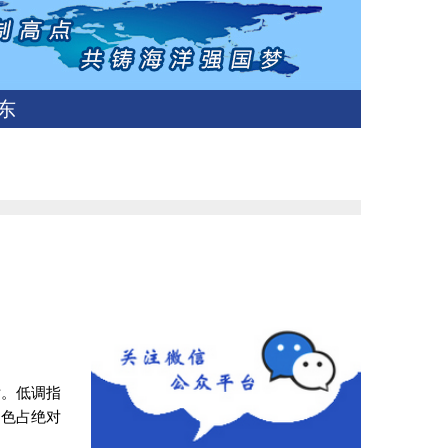
东
片。低调指
白色占绝对