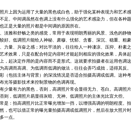
照片上因为运用了大量的黑色或白色，助于强化某种表现力和艺术
不足。中间调虽然在色调上没有什么强化的艺术感染力，但在各种
也正是大量的照片都是中间调的原因所在。
、淡雅和舒畅之类的感觉，常用于表现明朗秀丽的风景、浅色的静
较好。低调照片能给人神秘、肃穆、忧郁、含蓄、深沉、稳重、粗
、力量、兴奋之感；对比平淡的，往往给人一种凄凉、压抑、朴素
艺术效果，只是在配合特定内容时才能起到相应的强化效果，具体
上，起决定作用的是内容而不是形式。这就要求拍摄者在运用色调
为高调而高调、为低调而低调的做法，往往会弄巧成拙，适得其反
彩（包括主体与背景）的深浅情况是否适合拍摄高调或低调。这种
布光等摄影技术来控制景物的色调再现。
有少量有力的黑色，否则，高调照片常会显得无力、苍白。高调照
否则，低调照片易显得灰暗、无神。低调照片的主体光比宜大些。
常是：拍高调照片比正常曝光增加一挡，以增强高调的明朗程度。
然，也可以借正常的曝光量拍摄高调或低调照片，然后在放大照片
多一点。