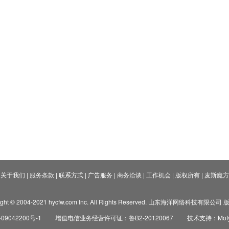
关于我们
|
服务条款
|
联系方式
|
广告服务
|
商务洽谈
|
工作机会
|
版权所有
|
麦斯魔方
ight © 2004-2021 hycfw.com Inc. All Rights Reserved. 山东海洋网络科技有限公
09042200号-1
增值电信业务经营许可证：鲁B2-20120067
技术支持：Mofyi