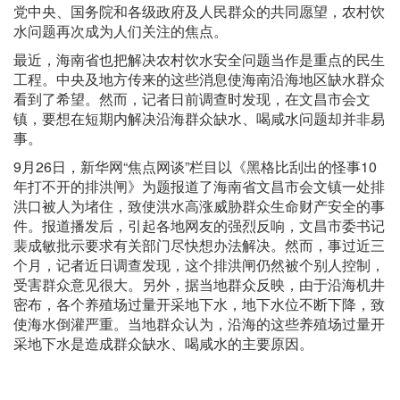
党中央、国务院和各级政府及人民群众的共同愿望，农村饮
水问题再次成为人们关注的焦点。
最近，海南省也把解决农村饮水安全问题当作是重点的民生
工程。中央及地方传来的这些消息使海南沿海地区缺水群众
看到了希望。然而，记者日前调查时发现，在文昌市会文
镇，要想在短期内解决沿海群众缺水、喝咸水问题却并非易
事。
9月26日，新华网“焦点网谈”栏目以《黑格比刮出的怪事10
年打不开的排洪闸》为题报道了海南省文昌市会文镇一处排
洪口被人为堵住，致使洪水高涨威胁群众生命财产安全的事
件。报道播发后，引起各地网友的强烈反响，文昌市委书记
裴成敏批示要求有关部门尽快想办法解决。然而，事过近三
个月，记者近日调查发现，这个排洪闸仍然被个别人控制，
受害群众意见很大。另外，据当地群众反映，由于沿海机井
密布，各个养殖场过量开采地下水，地下水位不断下降，致
使海水倒灌严重。当地群众认为，沿海的这些养殖场过量开
采地下水是造成群众缺水、喝咸水的主要原因。