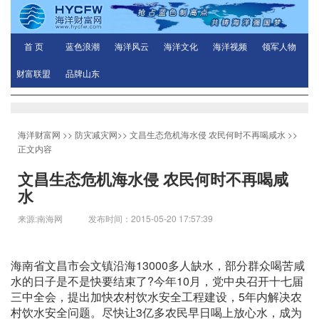
首 页
蓝色浪潮
海洋风云
海洋文化
海洋视频
领军人物
财富联盟
品牌山东
海洋财富网
>>
防灾减灾网
>>
文昌生态危机海水侵 农民何时不再喝咸水
>>
正文内容
文昌生态危机海水侵 农民何时不再喝咸
水
来源:南海网 发布时间：2015-05-20 17:57:39
海南省文昌市会文镇沿海13000多人缺水，部分群众喝苦咸
水的日子是不是快要结束了?今年10月，党中央召开十七届
三中全会，提出加快农村饮水安全工程建设，5年内解决农
村饮水安全问题。尽快让3亿多农民早日喝上放心水，成为