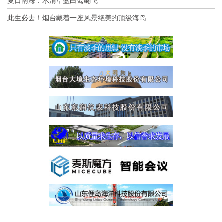
夏日南海：水清草盛白鹭翩飞
此生必去！烟台藏着一座风景绝美的顶级海岛