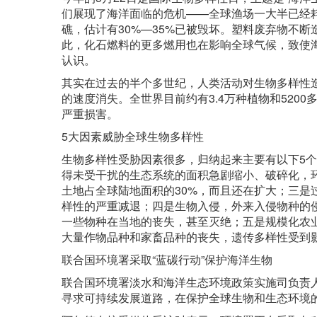
们展现了海洋面临的危机——全球渔场一大半已经耗
礁，估计有30%—35%已被毁坏。塑料废弃物不
此，化石燃料的更多燃用也在影响全球气候，致使
认识。
其实在过去的半个多世纪，人类活动对生物多样性造
的速度消失。全世界目前约有3.4万种植物和52
严重损害。
5大因素威胁全球生物多样性
生物多样性受胁因素很多，归纳起来主要有以下5
得未受干扰的生态系统的面积急剧缩小、破碎化，
土地占全球陆地面积的30%，而且还在扩大；三
样性的严重减退；四是生物入侵，外来入侵物种的
一些物种在当地的丧失，甚至灭绝；五是规模化农
大量作物品种和家畜品种的丧失，遗传多样性受到
联合国环境署采取“蓝碳行动”保护海洋生物
联合国环境署淡水和海洋生态环境政策实施司负责
寻求可持续发展道路，在保护全球生物和生态环境