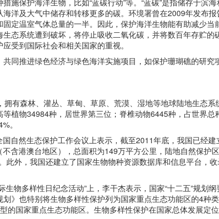
措施保护海洋生物，比如“蓝碳行动”等。“蓝碳”是指储存于滨海
海洋及大气中储存和转移更多的碳。环境署曾在2009年发布报
和固定温室气体总量的一半。因此，保护海洋生物能有助减少当
海生态系统遭到破坏，将停止吸收二氧化碳，并将数百年存贮的
护应受到国际社会和相关国家的重视。
，共同推进绿色经济与绿色海洋实施项目，如保护珊瑚礁的研究
一，拥有森林、灌丛、草甸、草原、荒漠、湿地等地球陆地生态系
植物34984种，居世界第三位；脊椎动物6445种，占世界总
4%。
年全国自然生态保护工作会议上表示，截至2011年底，我国已经建
个（不含港澳台地区），总面积为149万平方公里，陆地自然保护
强。此外，我国还建立了国家生物物种资源数据库和信息平台，收
际生物多样性日纪念活动”上，李干杰表示，国家“十二五”规划纲
规划》也特别将生物多样性保护列为国家重点生态功能区的4种
类型的国家重点生态功能区。生物多样性保护在国家总体发展定