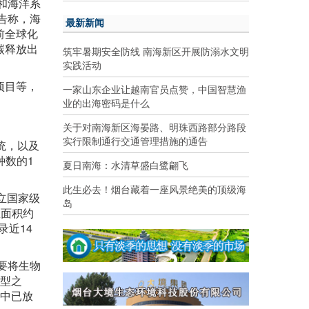
和海洋系
告称，海
最新新闻
前全球化
碳释放出
筑牢暑期安全防线 南海新区开展防溺水文明
实践活动
项目等，
一家山东企业让越南官员点赞，中国智慧渔
业的出海密码是什么
关于对南海新区海晏路、明珠西路部分路段
实行限制通行交通管理措施的通告
统，以及
种数的1
夏日南海：水清草盛白鹭翩飞
此生必去！烟台藏着一座风景绝美的顶级海
立国家级
岛
区面积约
录近14
要将生物
类型之
位中已放