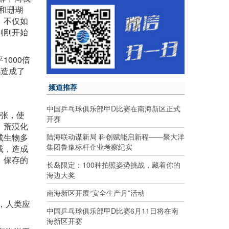
和珊瑚
。不仅如
刚刚开始
000倍
都造成了
频道推荐
中国乒乓球俱乐部甲D比赛在南海新区正式
扩张，使
开赛
，荒漠化
陆海联动谋新局 科创赋能启新程——聚大洋
成生物多
集团鲁豫标杆企业考察纪实
成，造成
、保存的
长岛限定：100种拍照姿势挑战，藏着你的
海边大奖
南海新区开展“安全生产月”活动
，人类应
中国乒乓球俱乐部甲D比赛6月11日将在南
海新区开赛