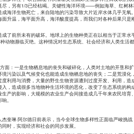
尽，另有1/3已经枯竭。关键性海洋环境——例如海草、红树林
断造成海洋生物死亡，来自陆地的污染导致大片近岸水体几乎无氧
海面升温，海平面升高，海洋酸度提高，而我们对各种后果只是
成了前所未有的破坏。地球上的生物种类正在以相当于正常水平1
00多种动物濒临灭绝。这种情况对生态系统、社会经济和人类生活
个方面：一是生物栖息地的丧失和破碎化，人类对土地的开垦和
环境污染以及气候变化也能造成生物栖息地的丧失；二是荒漠化
是过度利用与消费，大量的野生生物资源遭到过度开发、利用，造
侵入，造成很多当地物种生活环境的恶化，改变了生态系统的构
业生产的影响，大规模的农业生产会间接造成几千年来农民培育
影响。
人杰奎琳·阿尔德日前表示，当今全球生物多样性正面临严峻挑战
的同时，实现经济和社会的同步发展。