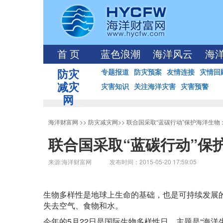
首 页
蓝色浪潮
海洋风云
海
防灾
专题报道
防灾预案
友情连接
灾情回
减灾
灾害知识
关注海洋灾害
灾害预警
网
海洋财富网
>>
防灾减灾网
>>
联合国采取“蓝碳行动”保护海洋生物
联合国采取“蓝碳行动”保
来源:海洋财富网 发布时间：2015-05-20 17:59:05
生物多样性是地球上生命的基础，也是可持续发展
失去空气、食物和水。
今年的5月22日是国际生物多样性日，主题是“海