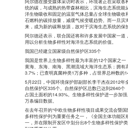
阿尔德在接受媒体采访时表示，环境署正在采取各种
统的碳，与成熟的热带森林相比，滨海生态系统能从
洋生物吸收和固定的温室气体总量占全球生物吸收
石燃料的碳排放量，减缓气候变暖趋势。而一旦滨
来，成为新的碳释放源，故对于滨海生态系统的保
阿尔德还表示，联合国还将和许多发展中国家一道
用以分析生物多样性对海洋生态系统的价值。
我国已经建立国家级自然保护区335个
我国是世界上生物多样性最为丰富的12个国家之
黄海、东海、南海、黑潮流域大海洋生态系；拥有高等
3.7%；已查明真菌种类1万多种，占世界总种数的1
5月22日，中国环境保护部副部长李干杰在2012
自然保护区335个。自然保护区总数已达到2640
占国土面积的14.93%。生物多样性保护进一步加
万条编目数据。
在去年召开的“中欧生物多样性项目成果交流会暨国
多样性保护列为重要任务之一，《全国主体功能区
一，并在限制开发区中划分出8个生物多样性保护