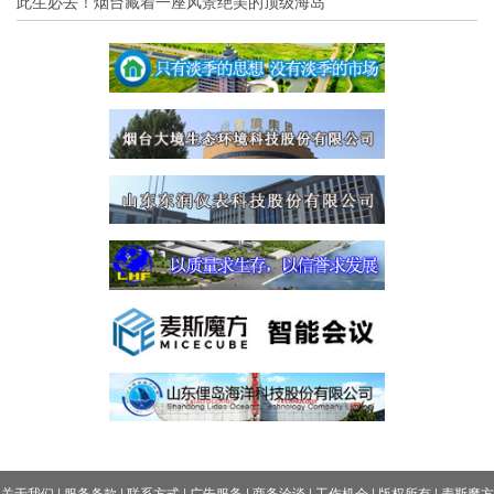
此生必去！烟台藏着一座风景绝美的顶级海岛
关于我们
|
服务条款
|
联系方式
|
广告服务
|
商务洽谈
|
工作机会
|
版权所有
|
麦斯魔方