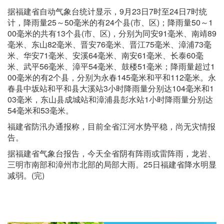
据福建省自动气象台统计显示，9月23日7时至24日7时统
计，降雨量25～50毫米的有24个县(市、区)；降雨量50～1
00毫米的共有13个县(市、区)，分别为同安91毫米、南靖89
毫米、东山82毫米、晋安76毫米、晋江75毫米、漳浦73毫
米、华安71毫米、安溪64毫米、南安61毫米、长泰60毫
米、武平56毫米、漳平54毫米、鼓楼51毫米；降雨量超过1
00毫米的有2个县，分别为永春145毫米和平和112毫米。永
春县中坂站和平和县大溪站3小时降雨量分别达104毫米和1
03毫米，东山县成城站和漳浦县彭水站1小时降雨量分别达
54毫米和53毫米。
福建省防汛办通报称，目前全省江河水势平稳，尚无灾情报
告。
据福建省气象台报告，今天全省阴有阵雨或雷阵雨，龙岩、
三明市南部和漳州市北部的局部大雨。25日福建省降水明显
减弱。(完)