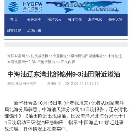
首 页
蓝色浪潮
海洋风云
海洋文化
海洋视频
领军人物
财富联盟
品牌山东
海洋财富网
>>
防灾减灾网
>>
专题报道
>>
渤海湾油田漏油事故
>>
中海油辽
东湾北部锦州9-3油田附近溢油
>> 正文内容
中海油辽东湾北部锦州9-3油田附近溢油
来源:新华网张旭东 发布时间：2012-05-22 19:36:19
新华社青岛10月15日电 (记者张旭东) 记者从国家海洋
局北海分局获悉，中海油天津分公司14日晚报告，辽东湾北
部锦州9－3油田附近出现溢油。国家海洋局北海分局已于1
4日晚启动三级溢油应急响应，指示“中国海监17”船赶赴事
故海域，具体情况正在查实中。