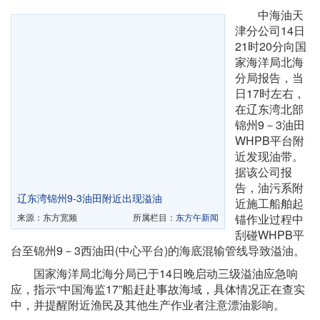
中海油天
津分公司14日
21时20分向国
家海洋局北海
分局报告，当
日17时左右，
在辽东湾北部
锦州9－3油田
WHPB平台附
近发现油带。
据该公司报
告，油污系附
辽东湾锦州9-3油田附近出现溢油
近施工船舶起
来源：东方宽频
所属栏目：
东方午新闻
锚作业过程中
刮碰WHPB平
台至锦州9－3西油田(中心平台)的海底混输管线导致溢油。
国家海洋局北海分局已于14日晚启动三级溢油应急响
应，指示“中国海监17”船赶赴事故海域，具体情况正在查实
中，并提醒附近渔民及其他生产作业者注意漂油影响。