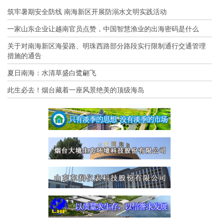
筑牢暑期安全防线 南海新区开展防溺水文明实践活动
一家山东企业让越南官员点赞，中国智慧渔业的出海密码是什么
关于对南海新区海晏路、明珠西路部分路段实行限制通行交通管理
措施的通告
夏日南海：水清草盛白鹭翩飞
此生必去！烟台藏着一座风景绝美的顶级海岛