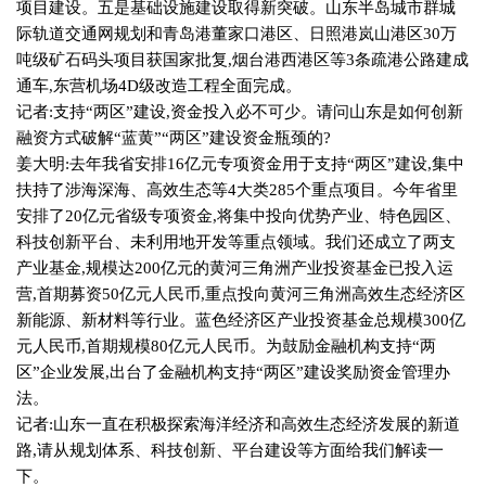
项目建设。五是基础设施建设取得新突破。山东半岛城市群城
际轨道交通网规划和青岛港董家口港区、日照港岚山港区
30
万
吨级矿石码头项目获国家批复
,
烟台港西港区等
3
条疏港公路建成
通车
,
东营机场
4D
级改造工程全面完成。
记者
:
支持“两区”建设
,
资金投入必不可少。请问山东是如何创新
融资方式破解“蓝黄”“两区”建设资金瓶颈的
?
姜大明
:
去年我省安排
16
亿元专项资金用于支持“两区”建设
,
集中
扶持了涉海深海、高效生态等
4
大类
285
个重点项目。今年省里
安排了
20
亿元省级专项资金
,
将集中投向优势产业、特色园区、
科技创新平台、未利用地开发等重点领域。我们还成立了两支
产业基金
,
规模达
200
亿元的黄河三角洲产业投资基金已投入运
营
,
首期募资
50
亿元人民币
,
重点投向黄河三角洲高效生态经济区
新能源、新材料等行业。蓝色经济区产业投资基金总规模
300
亿
元人民币
,
首期规模
80
亿元人民币。为鼓励金融机构支持“两
区”企业发展
,
出台了金融机构支持“两区”建设奖励资金管理办
法。
记者
:
山东一直在积极探索海洋经济和高效生态经济发展的新道
路
,
请从规划体系、科技创新、平台建设等方面给我们解读一
下。