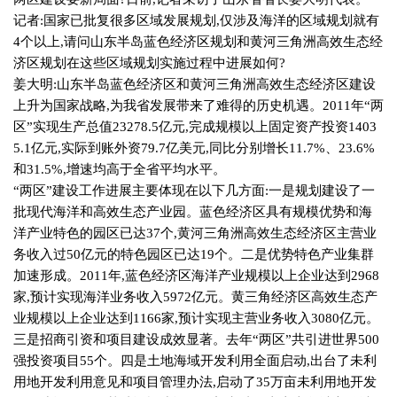
记者
:
国家已批复很多区域发展规划
,
仅涉及海洋的区域规划就有
4
个以上
,
请问山东半岛蓝色经济区规划和黄河三角洲高效生态经
济区规划在这些区域规划实施过程中进展如何
?
姜大明
:
山东半岛蓝色经济区和黄河三角洲高效生态经济区建设
上升为国家战略
,
为我省发展带来了难得的历史机遇。
2011
年“两
区”实现生产总值
23278.5
亿元
,
完成规模以上固定资产投资
1403
5.1
亿元
,
实际到账外资
79.7
亿美元
,
同比分别增长
11.7%
、
23.6%
和
31.5%,
增速均高于全省平均水平。
“两区”建设工作进展主要体现在以下几方面
:
一是规划建设了一
批现代海洋和高效生态产业园。蓝色经济区具有规模优势和海
洋产业特色的园区已达
37
个
,
黄河三角洲高效生态经济区主营业
务收入过
50
亿元的特色园区已达
19
个。二是优势特色产业集群
加速形成。
2011
年
,
蓝色经济区海洋产业规模以上企业达到
2968
家
,
预计实现海洋业务收入
5972
亿元。黄三角经济区高效生态产
业规模以上企业达到
1166
家
,
预计实现主营业务收入
3080
亿元。
三是招商引资和项目建设成效显著。去年“两区”共引进世界
500
强投资项目
55
个。四是土地海域开发利用全面启动
,
出台了未利
用地开发利用意见和项目管理办法
,
启动了
35
万亩未利用地开发