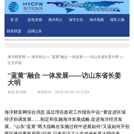
首 页
蓝色浪潮
海洋风云
海洋文化
海洋视频
领军人物
财富联盟
品牌山东
海洋财富网
>>
海洋风云
>>
“蓝黄”融合 一体发展——访山东省长姜大明
>>
正文内容
“蓝黄”融合 一体发展——访山东省长姜
大明
来源:新华网 发布时间：2015-05-20 19:12:54
海洋财富网综合消息 温总理在政府工作报告中说
:
“要促进区域
经济协调发展……制定和实施海洋发展战略
,
促进海洋经济发
展。”山东“蓝黄”两大战略在实施过程中进展如何
?
又该如何开创
两区建设要新局面
?
日前
,
记者采访了山东省省长姜大明代表。