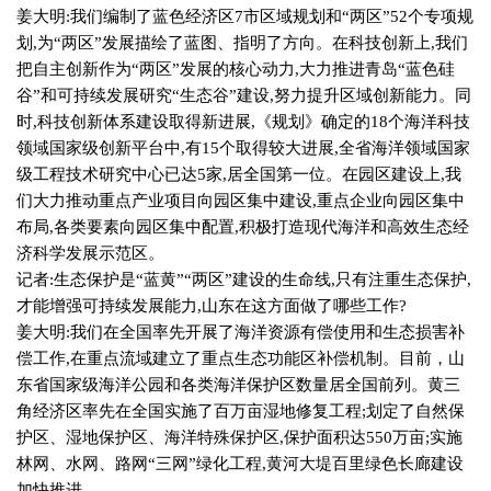
姜大明
:
我们编制了蓝色经济区
7
市区域规划和“两区”
52
个专项规
划
,
为“两区”发展描绘了蓝图、指明了方向。在科技创新上
,
我们
把自主创新作为“两区”发展的核心动力
,
大力推进青岛“蓝色硅
谷”和可持续发展研究“生态谷”建设
,
努力提升区域创新能力。同
时
,
科技创新体系建设取得新进展
,
《规划》确定的
18
个海洋科技
领域国家级创新平台中
,
有
15
个取得较大进展
,
全省海洋领域国家
级工程技术研究中心已达
5
家
,
居全国第一位。在园区建设上
,
我
们大力推动重点产业项目向园区集中建设
,
重点企业向园区集中
布局
,
各类要素向园区集中配置
,
积极打造现代海洋和高效生态经
济科学发展示范区。
记者
:
生态保护是“蓝黄”“两区”建设的生命线
,
只有注重生态保护
,
才能增强可持续发展能力
,
山东在这方面做了哪些工作
?
姜大明
:
我们在全国率先开展了海洋资源有偿使用和生态损害补
偿工作
,
在重点流域建立了重点生态功能区补偿机制。目前，山
东省国家级海洋公园和各类海洋保护区数量居全国前列。黄三
角经济区率先在全国实施了百万亩湿地修复工程
;
划定了自然保
护区、湿地保护区、海洋特殊保护区
,
保护面积达
550
万亩
;
实施
林网、水网、路网“三网”绿化工程
,
黄河大堤百里绿色长廊建设
加快推进。