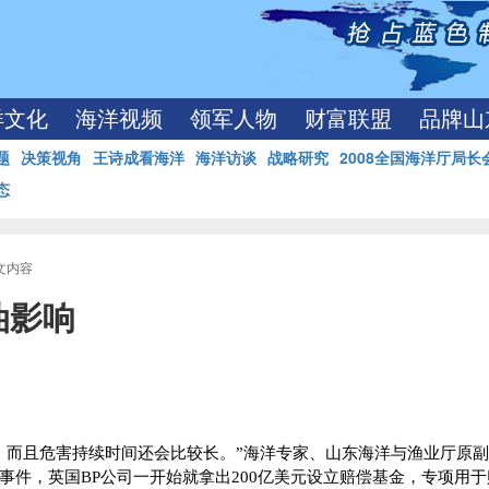
洋文化
海洋视频
领军人物
财富联盟
品牌山
题
决策视角
王诗成看海洋
海洋访谈
战略研究
2008全国海洋厅局长
态
正文内容
油影响
，而且危害持续时间还会比较长。”海洋专家、山东海洋与渔业厅原
事件，英国
BP
公司一开始就拿出
200
亿美元设立赔偿基金，专项用于