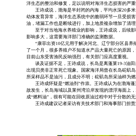
洋生态的整治和修复，足以说明对海洋生态损害的严重
王诗成说，渤海是半封闭的内海，平均水深
20
多米
幼体发育异常，海洋生态系统中的脆弱环节一旦受损害
油，堵漏工作也是断续进行，加上地质複杂增加了清理
至于对当地海水养殖业的影响，王诗成说，后续影
影响多大，这需要海洋部门准确的监测数据。
“康菲出资
10
亿元用于解决河北、辽宁部分区县养
了一个月，很多养殖户不知道水产品大量死亡的原因，
目前山东受害渔民反响强烈，有关部门应高度重视。
谈及证据不足，王诗成说，长岛是离蓬莱
19-3
油田
出现贝类非正常死亡现象。国家海洋局曾在长岛砣矶岛
所采样品不是油污，且成分不明；砣矶岛所采油样为燃
王诗成怀疑是“燃油剂”作祟。
王诗成认为在渤海蓬莱
故发生，长岛海域以及莱州湾沿岸发现的漂浮海面上，
成“燃料油”，很有可能在回收原油过程中对于分散的
王诗成建议记者采访有关技术部门和海事部门担责