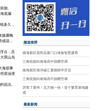
的胚胎、
是海底漏
延续多久，
故披露晚
诗成说，
频道推荐
漂浮点，且
南海新区居民在家门口体验智慧康养
，大黑山岛
三角轮胎向南海高中捐赠空调
大海损事
南海新区海洋碳汇暑期研学开启
有些原油变
三角轮胎向南海高中捐赠空调
正的说法。
厉害了莱州！北方独一份！首个繁育基地建
成
最新新闻