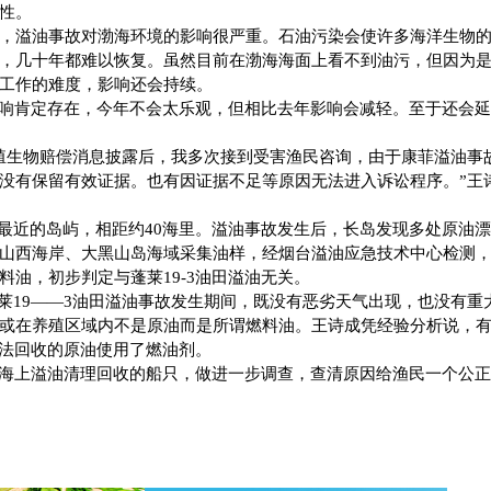
性。
，溢油事故对渤海环境的影响很严重。石油污染会使许多海洋生物
，几十年都难以恢复。虽然目前在渤海海面上看不到油污，但因为
工作的难度，影响还会持续。
响肯定存在，今年不会太乐观，但相比去年影响会减轻。至于还会
殖生物赔偿消息披露后，我多次接到受害渔民咨询，由于康菲溢油事
没有保留有效证据。也有因证据不足等原因无法进入诉讼程序。”王
最近的岛屿，相距约
40
海里
。溢油事故发生后，长岛发现多处原油
山西海岸、大黑山岛海域采集油样，经烟台溢油应急技术中心检测
料油，初步判定与蓬莱
19-3
油田溢油无关。
19——3油田
溢油事故发生期间，既没有恶劣天气出现，也没有重
或在养殖区域内不是原油而是所谓燃料油。王诗成凭经验分析说，
无法回收的原油使用了燃油剂。
海上溢油清理回收的船只，做进一步调查，查清原因给渔民一个公