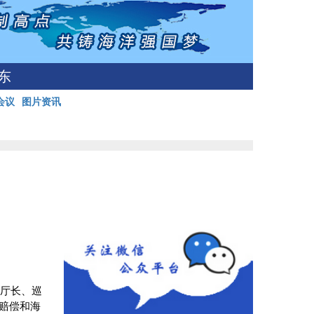
东
会议
图片资讯
副厅长、巡
赔偿和海