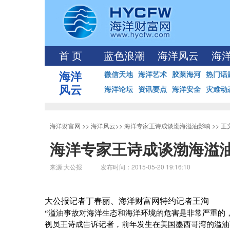
首 页
蓝色浪潮
海洋风云
海
海洋
微信天地
海洋艺术
胶莱海河
热门话
风云
海洋论坛
资讯要点
海洋安全
灾难动
海洋财富网
>>
海洋风云
>>
海洋专家王诗成谈渤海溢油影响
>> 
海洋专家王诗成谈渤海溢
来源:大公报 发布时间：2015-05-20 19:16:10
大公报记者丁春丽、海洋财富网特约记者王洵
“溢油事故对海洋生态和海洋环境的危害是非常严重的
视员王诗成告诉记者，前年发生在美国墨西哥湾的溢油