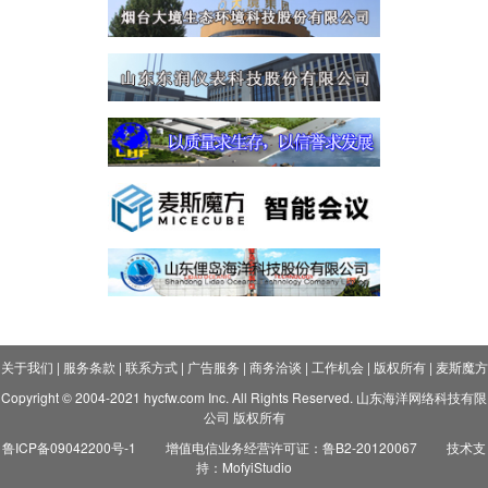
关于我们
|
服务条款
|
联系方式
|
广告服务
|
商务洽谈
|
工作机会
|
版权所有
|
麦斯魔方
Copyright © 2004-2021 hycfw.com Inc. All Rights Reserved. 山东海洋网络科技有限
公司 版权所有
鲁ICP备09042200号-1
增值电信业务经营许可证：鲁B2-20120067
技术支
持：MofyiStudio