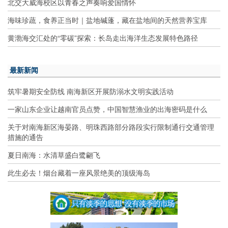
北交大威海校区以青春之声奏响爱国情怀
海味珍蔬，食养正当时｜盐地碱蓬，藏在盐地间的天然营养宝库
黄渤海交汇处的“零碳”探索：长岛走出海洋生态发展特色路径
最新新闻
筑牢暑期安全防线 南海新区开展防溺水文明实践活动
一家山东企业让越南官员点赞，中国智慧渔业的出海密码是什么
关于对南海新区海晏路、明珠西路部分路段实行限制通行交通管理
措施的通告
夏日南海：水清草盛白鹭翩飞
此生必去！烟台藏着一座风景绝美的顶级海岛