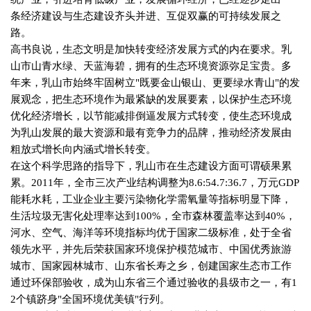
条经济建设与生态建设齐头并进、互促双赢的可持续发展之
路。
高书良说，生态文明是加快转变经济发展方式的内在要求。乳
山市山青水绿、天蓝海碧，拥有的生态环境资源弥足宝贵。多
年来，乳山市始终牢固树立
"
既要金山银山、更要绿水青山
"
的发
展观念，把生态环境作为最紧缺的发展要素，以保护生态环境
优化经济增长，以节能减排倒逼发展方式转变，使生态环境成
为乳山发展的最大资源和最有竞争力的品牌，推动经济发展由
粗放式增长向内涵式增长转变。
在这个科学思路的指导下，乳山市在生态建设方面可谓硕果累
累。
2011
年，全市三次产业结构调整为
8.6:54.7:36.7
，万元
GDP
能耗水耗，工业企业主要污染物化学需氧量等指标明显下降，
生活垃圾无害化处理率达到
100%
，全市森林覆盖率达到
40%
，
河水、空气、海洋等环境指标均优于国家二级标准，处于全省
领先水平，并先后荣获国家环境保护模范城市、中国优秀旅游
城市、国家园林城市、山东省长寿之乡，创建国家生态市工作
通过环保部验收，成为山东省三个通过验收的县级市之一，有
1
2
个镇跻身
"
全国环境优美镇
"
行列。