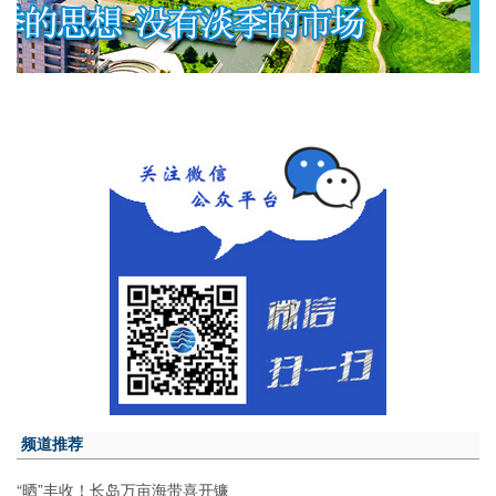
频道推荐
“晒”丰收！长岛万亩海带喜开镰