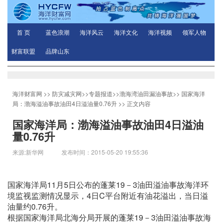
首 页
蓝色浪潮
海洋风云
海洋文化
海洋视频
领军人物
财富联盟
品牌山东
海洋财富网
>>
防灾减灾网
>>
专题报道
>>
渤海湾油田漏油事故
>>
国家海洋
局：渤海溢油事故油田4日溢油量0.76升
>> 正文内容
国家海洋局：渤海溢油事故油田4日溢油
量0.76升
来源:新华网 发布时间：2015-05-20 19:55:36
国家海洋局11月5日公布的蓬莱19－3油田溢油事故海洋环
境监视监测情况显示，4日C平台附近有油花溢出，当日溢
油量约0.76升。
根据国家海洋局北海分局开展的蓬莱19－3油田溢油事故海