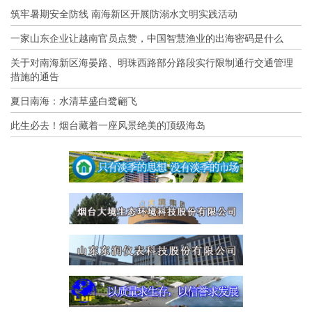
筑牢暑期安全防线 南海新区开展防溺水文明实践活动
一家山东企业让越南官员点赞，中国智慧渔业的出海密码是什么
关于对南海新区海晏路、明珠西路部分路段实行限制通行交通管理
措施的通告
夏日南海：水清草盛白鹭翩飞
此生必去！烟台藏着一座风景绝美的顶级海岛