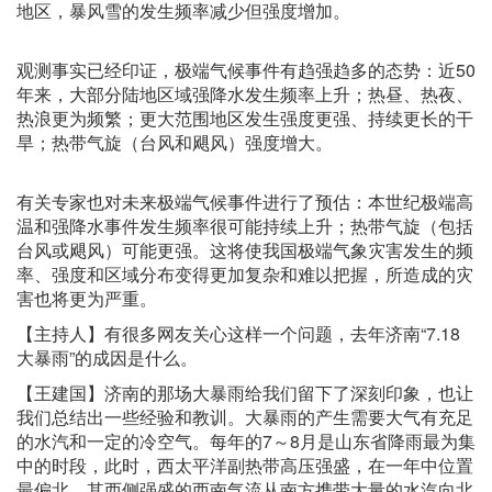
地区，暴风雪的发生频率减少但强度增加。
观测事实已经印证，极端气候事件有趋强趋多的态势：近50
年来，大部分陆地区域强降水发生频率上升；热昼、热夜、
热浪更为频繁；更大范围地区发生强度更强、持续更长的干
旱；热带气旋（台风和飓风）强度增大。
有关专家也对未来极端气候事件进行了预估：本世纪极端高
温和强降水事件发生频率很可能持续上升；热带气旋（包括
台风或飓风）可能更强。这将使我国极端气象灾害发生的频
率、强度和区域分布变得更加复杂和难以把握，所造成的灾
害也将更为严重。
【主持人】有很多网友关心这样一个问题，去年济南“7.18
大暴雨”的成因是什么。
【王建国】济南的那场大暴雨给我们留下了深刻印象，也让
我们总结出一些经验和教训。大暴雨的产生需要大气有充足
的水汽和一定的冷空气。每年的7～8月是山东省降雨最为集
中的时段，此时，西太平洋副热带高压强盛，在一年中位置
最偏北，其西侧强盛的西南气流从南方携带大量的水汽向北