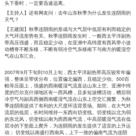
头下垂时，一定要迅速远离。
【主持人】还有网友问：去年山东秋季为什么发生连阴雨的
天气？
【王建国】秋季连阴雨的形成与大气层中低层有利而稳定的
大气环流形势有关。秋季连阴雨发生时，一般西太平洋副热
带高压强盛，而且稳定少动，在亚洲中高纬度有西风带小波
动槽脊不断东移，不断有弱冷空气东移南下与南方的暖湿空
气在山东汇合。
2007年9月下旬到10月上旬，西太平洋副热带高压较常年偏
强，整体呈带状分布，位置偏北偏西，且稳定少动。500百
帕等压面上，强盛的西南暖湿气流直达山东上空。亚洲中纬
度的巴尔克什湖地区有一西风槽，且多短波槽活动，槽后弱
冷空气与副高西侧西南暖湿气流在山东上空交汇频繁，为秋
季连阴雨提供了有利的大尺度环流背景场。期间，在大气对
流层的低层，长时间维持一东西向切变线。切变线以北为弱
的东北风，切变线以南为西西南气流，中高层暖湿气流在低
层冷的下垫面上爬升，为连阴雨的发生提供了适宜的上升运
动； 切变线以南盛行西南风，上下一致的偏南气流为连阴