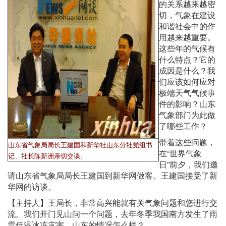
的关系越来越密
切，气象在建设
和谐社会中的作
用越来越重要。
这些年的气候有
什么特点？它的
成因是什么？我
们应该如何应对
极端天气气候事
件的影响？山东
气象部门为此做
了哪些工作？
带着这些问题，
山东省气象局局长王建国和新华社山东分社党组书
在“世界气象
记、社长陈新洲亲切交谈。
日”前夕，我们邀
请山东省气象局局长王建国到新华网做客。王建国接受了新
华网的访谈。
【主持人】王局长，非常高兴能就有关气象问题和您进行交
流。我们开门见山问一个问题，去年冬季我国南方发生了雨
雪低温冰冻灾害，山东的情况怎么样？