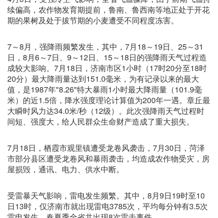
续偏高，农作物发育期提前，鲁南、鲁西南等地正处于开花
期的果树及处于拔节期的小麦遭受不同程度冻害。
7～8月，强降雨频繁发生，其中，7月18～19日、25～31
日，8月6～7日、9～12日、15～18日的强降雨天气过程造
成较大影响。7月18日，济南市区1小时（17时20分至18时
20分）最大降雨量达到151.0毫米，为有记录以来的最大
值，是1987年"8.26"特大暴雨1小时最大降雨量（101.9毫
米）的近1.5倍，降水强度理论计算值为200年一遇。章丘最
大瞬时风力达34.0米/秒（12级）。此次强降雨天气过程时
间短、强度大，给人民群众生命财产造成了重大损失。
7月18日，栖霞市观里镇遭受龙卷风袭击，7月30日，菏泽
市部分县区遭受龙卷风和暴雨袭击，均造成农作物受灾，房
屋损毁，通讯、电力、供水中断。
受雷暴天气影响，雷电发生频繁。其中，8月9日19时至10
日13时，仅济南市就出现雷电3785次，平均每分钟有3.5次
雷电发生。春夏季全省共出现8次雷击事件。