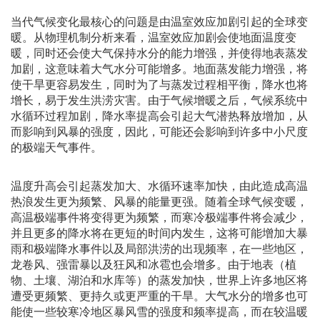
当代气候变化最核心的问题是由温室效应加剧引起的全球变
暖。从物理机制分析来看，温室效应加剧会使地面温度变
暖，同时还会使大气保持水分的能力增强，并使得地表蒸发
加剧，这意味着大气水分可能增多。地面蒸发能力增强，将
使干旱更容易发生，同时为了与蒸发过程相平衡，降水也将
增长，易于发生洪涝灾害。由于气候增暖之后，气候系统中
水循环过程加剧，降水率提高会引起大气潜热释放增加，从
而影响到风暴的强度，因此，可能还会影响到许多中小尺度
的极端天气事件。
温度升高会引起蒸发加大、水循环速率加快，由此造成高温
热浪发生更为频繁、风暴的能量更强。随着全球气候变暖，
高温极端事件将变得更为频繁，而寒冷极端事件将会减少，
并且更多的降水将在更短的时间内发生，这将可能增加大暴
雨和极端降水事件以及局部洪涝的出现频率，在一些地区，
龙卷风、强雷暴以及狂风和冰雹也会增多。由于地表（植
物、土壤、湖泊和水库等）的蒸发加快，世界上许多地区将
遭受更频繁、更持久或更严重的干旱。大气水分的增多也可
能使一些较寒冷地区暴风雪的强度和频率提高，而在较温暖