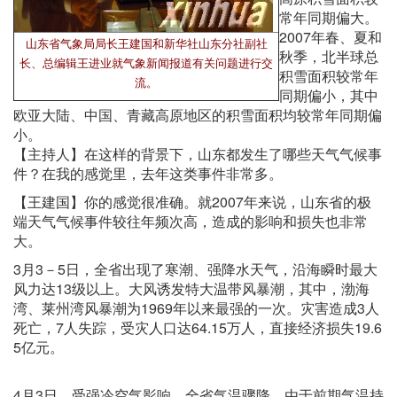
常年同期偏大。
2007年春、夏和
山东省气象局局长王建国和新华社山东分社副社
秋季，北半球总
长、总编辑王进业就气象新闻报道有关问题进行交
积雪面积较常年
流。
同期偏小，其中
欧亚大陆、中国、青藏高原地区的积雪面积均较常年同期偏
小。
【主持人】在这样的背景下，山东都发生了哪些天气气候事
件？在我的感觉里，去年这类事件非常多。
【王建国】你的感觉很准确。就2007年来说，山东省的极
端天气气候事件较往年频次高，造成的影响和损失也非常
大。
3月3－5日，全省出现了寒潮、强降水天气，沿海瞬时最大
风力达13级以上。大风诱发特大温带风暴潮，其中，渤海
湾、莱州湾风暴潮为1969年以来最强的一次。灾害造成3人
死亡，7人失踪，受灾人口达64.15万人，直接经济损失19.6
5亿元。
4月3日，受强冷空气影响，全省气温骤降，由于前期气温持