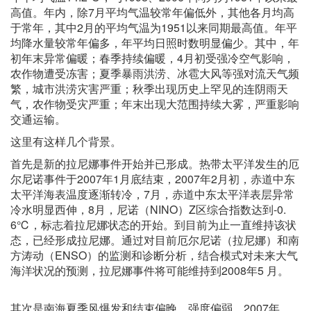
高值。年内，除7月平均气温较常年偏低外，其他各月均高
于常年，其中2月的平均气温为1951以来同期最高值。年平
均降水量较常年偏多，年平均日照时数明显偏少。其中，年
初年末异常偏暖；春季持续偏暖，4月初受强冷空气影响，
农作物遭受冻害；夏季暴雨洪涝、冰雹大风等强对流天气频
繁，城市洪涝灾害严重；秋季出现历史上罕见的连阴雨天
气，农作物受灾严重；年末出现大范围持续大雾，严重影响
交通运输。
这里有这样几个背景。
首先是新的拉尼娜事件开始并已形成。热带太平洋发生的厄
尔尼诺事件于2007年1月底结束，2007年2月初，赤道中东
太平洋海表温度逐渐转冷，7月，赤道中东太平洋表层异常
冷水明显西伸，8月，尼诺（NINO）Z区综合指数达到-0.
6℃，标志着拉尼娜状态的开始。到目前为止一直维持该状
态，已经形成拉尼娜。通过对目前厄尔尼诺（拉尼娜）和南
方涛动（ENSO）的监测和诊断分析，结合模式对未来大气
海洋状况的预测，拉尼娜事件将可能维持到2008年5 月。
其次是南海夏季风爆发和结束偏晚，强度偏弱。2007年，