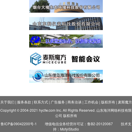
关于我们
|
服务条款
|
联系方式
|
广告服务
|
商务洽谈
|
工作机会
|
版权所有
|
麦斯魔方
Copyright © 2004-2021 hycfw.com Inc. All Rights Reserved. 山东海洋网络科技有限
公司 版权所有
鲁ICP备09042200号-1
增值电信业务经营许可证：鲁B2-20120067
技术支
持：MofyiStudio