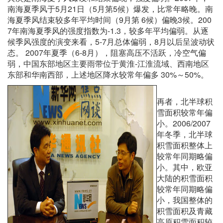
南海夏季风于5月21日（5月第5候）爆发，比常年略晚。南
海夏季风结束较多年平均时间（9月第 6候）偏晚3候。200
7年南海夏季风的强度指数为-1.3，较多年平均偏弱。从逐
候季风强度的演变来看，5-7月总体偏弱，8月以后呈波动状
态。 2007年夏季（6-8月），阻塞高压不活跃，冷空气偏
弱，中国东部地区主要雨带位于黄淮-江淮流域、西南地区
东部和华南西部，上述地区降水较常年偏多 30%～50%。
再者，北半球积
雪面积较常年偏
小。2006/2007
年冬季，北半球
积雪面积整体上
较常年同期略偏
小。其中，欧亚
大陆的积雪面积
较常年同期略偏
小，我国整体的
积雪面积及青藏
高原积雪面积较