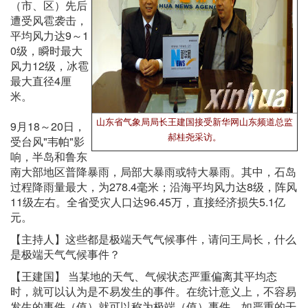
（市、区）先后
遭受风雹袭击，
平均风力达9～1
0级，瞬时最大
风力12级，冰雹
最大直径4厘
米。
山东省气象局局长王建国接受新华网山东频道总监
9月18～20日，
郝桂尧采访。
受台风"韦帕"影
响，半岛和鲁东
南大部地区普降暴雨，局部大暴雨或特大暴雨。其中，石岛
过程降雨量最大，为278.4毫米；沿海平均风力达8级，阵风
11级左右。全省受灾人口达96.45万，直接经济损失5.1亿
元。
【主持人】这些都是极端天气气候事件，请问王局长，什么
是极端天气气候事件？
【王建国】 当某地的天气、气候状态严重偏离其平均态
时，就可以认为是不易发生的事件。在统计意义上，不容易
发生的事件（值）就可以称为极端（值）事件。如严重的干