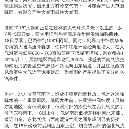
输送到达我省，如果北方有冷空气南下，可能会产生大范围
降雨，有时会产生大暴雨或特大暴雨。
济南"7.18"大暴雨正是在这样的大气环流背景下发生的。从
7月15日开始，西太平洋副热带高压在华南沿海加强西伸。
18日早晨，已西伸到108°E附近。同时，副高与中纬度华东
沿海的大陆高压脊叠加，使得中纬度环流经向度增大。在大
气对流层低层850－700百帕西南气流显著增强，风速都在1
2m/s 以上，局部地区西南风达到20m/s。强盛的西南气流把
华南沿海的暖湿空气源源不断地向山东输送，并且这股西南
风急流中大气近于饱和状态，为暴雨的产生提供了充分的水
汽条件。
另外，北方冷空气南下，造成不稳定能量释放，也是这次强
降水的一个重要原因。暴雨发生前，在亚洲中高纬度（贝加
尔湖地区）有低涡东移，低涡后部的冷空气在西北气流的引
导下东移南下。18日上午，低涡南部低槽东移到河北东部，
逼近山东。东北气流与西南暖湿气流之间形成明显的切变
线，在18日傍晚前后到达山东上空。切变线西部的偏北气流