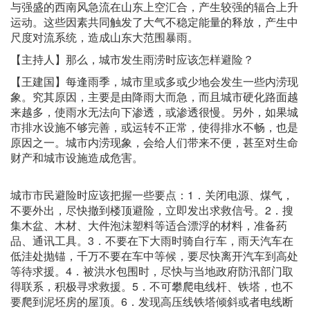
与强盛的西南风急流在山东上空汇合，产生较强的辐合上升
运动。这些因素共同触发了大气不稳定能量的释放，产生中
尺度对流系统，造成山东大范围暴雨。
【主持人】那么，城市发生雨涝时应该怎样避险？
【王建国】每逢雨季，城市里或多或少地会发生一些内涝现
象。究其原因，主要是由降雨大而急，而且城市硬化路面越
来越多，使雨水无法向下渗透，或渗透很慢。另外，如果城
市排水设施不够完善，或运转不正常，使得排水不畅，也是
原因之一。城市内涝现象，会给人们带来不便，甚至对生命
财产和城市设施造成危害。
城市市民避险时应该把握一些要点：1．关闭电源、煤气，
不要外出，尽快撤到楼顶避险，立即发出求救信号。2．搜
集木盆、木材、大件泡沫塑料等适合漂浮的材料，准备药
品、通讯工具。3．不要在下大雨时骑自行车，雨天汽车在
低洼处抛锚，千万不要在车中等候，要尽快离开汽车到高处
等待求援。4．被洪水包围时，尽快与当地政府防汛部门取
得联系，积极寻求救援。5．不可攀爬电线杆、铁塔，也不
要爬到泥坯房的屋顶。6．发现高压线铁塔倾斜或者电线断