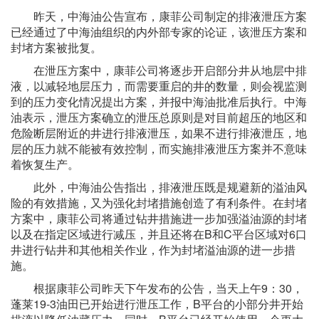
昨天，中海油公告宣布，康菲公司制定的排液泄压方案
已经通过了中海油组织的内外部专家的论证，该泄压方案和
封堵方案被批复。
在泄压方案中，康菲公司将逐步开启部分井从地层中排
液，以减轻地层压力，而需要重启的井的数量，则会视监测
到的压力变化情况提出方案，并报中海油批准后执行。中海
油表示，泄压方案确立的泄压总原则是对目前超压的地区和
危险断层附近的井进行排液泄压，如果不进行排液泄压，地
层的压力就不能被有效控制，而实施排液泄压方案并不意味
着恢复生产。
此外，中海油公告指出，排液泄压既是规避新的溢油风
险的有效措施，又为强化封堵措施创造了有利条件。在封堵
方案中，康菲公司将通过钻井措施进一步加强溢油源的封堵
以及在指定区域进行减压，并且还将在B和C平台区域对6口
井进行钻井和其他相关作业，作为封堵溢油源的进一步措
施。
根据康菲公司昨天下午发布的公告，当天上午9：30，
蓬莱19-3油田已开始进行泄压工作，B平台的小部分井开始