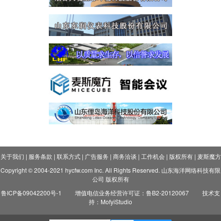
关于我们
|
服务条款
|
联系方式
|
广告服务
|
商务洽谈
|
工作机会
|
版权所有
|
麦斯魔方
Copyright © 2004-2021 hycfw.com Inc. All Rights Reserved. 山东海洋网络科技有限
公司 版权所有
鲁ICP备09042200号-1
增值电信业务经营许可证：鲁B2-20120067
技术支
持：MofyiStudio