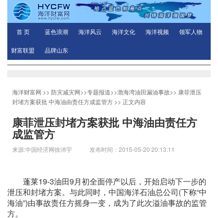
首 页
蓝色浪潮
海洋风云
海洋文化
海洋视频
领军人物
财富联盟
品牌山东
海洋财富网
>>
防灾减灾网
>>
专题报道
>>
渤海湾油田漏油事故
>>
康菲泄压
封堵方案获批 中海油由责任方成监管方
>> 正文内容
康菲泄压封堵方案获批 中海油由责任方
成监管方
来源:中国经济网徐沛宇 发布时间：2015-05-20 20:13:11
蓬莱19-3油田9月初全面停产以后，开始启动下一步的
泄压和封堵方案。与此同时，中国海洋石油总公司(下称“中
海油”)由事故责任方摇身一变，成为了此次溢油事故的监管
方。