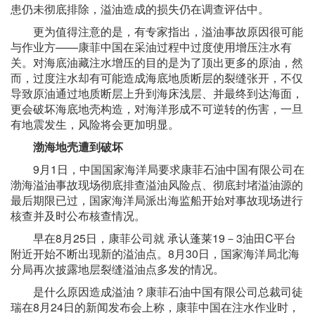
患仍未彻底排除，溢油造成的损失仍在调查评估中。
更为值得注意的是，有专家指出，溢油事故原因很可能
与作业方——康菲中国在采油过程中过度使用增压注水有
关。对海底油藏注水增压的目的是为了顶出更多的原油，然
而，过度注水却有可能造成海底地质断层的裂缝张开，不仅
导致原油通过地质断层上升到海床浅层、并最终到达海面，
更会破坏海底地壳构造，对海洋形成不可逆转的伤害，一旦
有地震发生，风险将会更加明显。
渤海地壳遭到破坏
9月1日，中国国家海洋局要求康菲石油中国有限公司在
渤海溢油事故现场彻底排查溢油风险点、彻底封堵溢油源的
最后期限已过，国家海洋局派出海监船开始对事故现场进行
核查并及时公布核查情况。
早在8月25日，康菲公司就 承认蓬莱19－3油田C平台
附近开始不断出现新的溢油点。8月30日，国家海洋局北海
分局再次披露地层裂缝溢油点多发的情况。
是什么原因造成溢油？康菲石油中国有限公司总裁司徒
瑞在8月24日的新闻发布会上称，康菲中国在注水作业时，