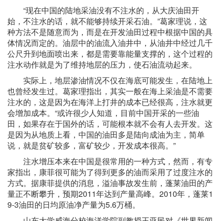
“现在中国的陆地采油没有不注水的，从大庆油田开
始，不注水的话，就不能够持续开采石油。”葛家理说，这
种方法不是随意而为，而是在开发油田过程中根据中国的具
体情况而定的。油层中的油流入油井中，从油井中经过几千
公尺升到地面喷出来，都是需要靠能量支撑的，这个过程的
注水动作就是为了维持地层的压力，使石油流动起来。
实际上，地层渗油情况不仅在海底可能发生，在陆地上
也曾经发生过。葛家理指出，其实一般在海上采油是不需要
注水的，这是因为在海洋上打井的成本已经很高，注水就更
会增加成本。“或许很少人知道，目前中国开采的一些油
田，如果存在于国外的话，可能根本就不会有人去开发。这
是因为从地质上看，中国的油田多是陆向成油为主，简单
说，就是贫矿较多，富矿较少，开发成本很高。”
注水增压本来在中国是很常用的一种方式，然而，有专
家指出，康菲很可能为了得到更多的油而采用了过度注水的
方式。据康菲提供的消息，溢油事故发生前，蓬莱油田的产
量正不断攀升，预期2011年达到产量高峰。2010年，蓬莱1
9-3油田的日均原油净产量为5.6万桶。
山东大学威海分校海洋学院副教授王亚民对《世界新闻