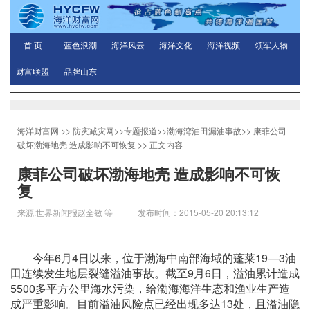
首 页
蓝色浪潮
海洋风云
海洋文化
海洋视频
领军人物
财富联盟
品牌山东
海洋财富网
>>
防灾减灾网
>>
专题报道
>>
渤海湾油田漏油事故
>>
康菲公司
破坏渤海地壳 造成影响不可恢复
>> 正文内容
康菲公司破坏渤海地壳 造成影响不可恢
复
来源:世界新闻报赵全敏 等 发布时间：2015-05-20 20:13:12
今年6月4日以来，位于渤海中南部海域的蓬莱19—3油
田连续发生地层裂缝溢油事故。截至9月6日，溢油累计造成
5500多平方公里海水污染，给渤海海洋生态和渔业生产造
成严重影响。目前溢油风险点已经出现多达13处，且溢油隐