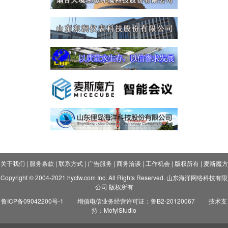
关于我们
|
服务条款
|
联系方式
|
广告服务
|
商务洽谈
|
工作机会
|
版权所有
|
麦斯魔方
Copyright © 2004-2021 hycfw.com Inc. All Rights Reserved. 山东海洋网络科技有限
公司 版权所有
鲁ICP备09042200号-1
增值电信业务经营许可证：鲁B2-20120067
技术支
持：MofyiStudio