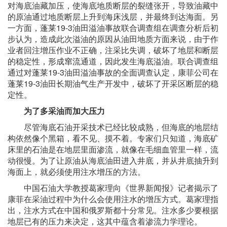
对海底油藏加压，使海底地质断层的裂缝张开，导致油藏中
的原油通过地质断层上升到海床浅层，并最终到达海面。另
一方面，蓬莱19-3油田溢油事故联合调查组在调查分析后初
步认为，造成此次溢油的原因从油田地质方面来说，由于作
业者回注增压作业不正确，注采比失调，破坏了地层和断层
的稳定性，形成窜流通道，因此发生海底溢油。联合调查组
通过对蓬莱19-3油田溢油事故的全面调查认定，康菲公司在
蓬莱19-3油田长期油气生产开发中，破坏了开采区断层的稳
定性。
为了多采油而加大压力
尽管海底石油开采技术已经比较成熟，但海底的地层结
构依然像个黑箱，看不见、摸不着。专家们只知道，海底矿
床里的石油是在地层里面渗流，就像在毛细血管里一样，流
动很慢。为了让原油从海底油田进入井底，并从井底抽升到
海面上，就必须使用注水增压的方法。
中国石油大学教授葛家理向《世界新闻报》记者揭示了
康菲在采油过程中为什么会使用注水的增压方式。葛家理指
出，注水方式在中国和俄罗斯都十分常见。注水多少要根据
地层已有的压力来决定，这其中蕴含着渗流力学理论。