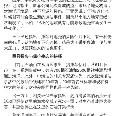
报》记者指出，康菲公司此次造成的溢油破坏了地壳构造，
对海洋环境是一种不可逆的损伤。王亚民说：“不知道什么
时候就可能会发生新的漏油事件，因为那个地方地壳已经非
常脆弱了，比如，很小的地震就有可能导致地壳重新发生一
些变化。”
王亚民还指出，康菲对地壳的风险估计不足，有一种侥
幸的心理，认为地壳不会碎掉，结果为了采更多油，便加更
大压力，以便顶出来的油也更多。
巨额损失与保护生态的抉择
目前，石油仍在从海床渗出，据康菲估计，从6月4日
起，在一系列事故中，共有700桶石油和2500桶钻井泥浆泄
漏进海洋。此外，中海油的相关专家还认为，此次渤海溢油
事故中的原油管线建在20年前，20年前管线标准和现在有
很大的差距，这种差距同样也是一种风险。
另一方面，相关环保专家指出，渤海湾多年的石油开采
活动已经使这里的海水变成了死水一潭，对生态造成巨大伤
害，并建议停止在这里的石油开采行为
葛家理则表示，彻底封堵漏油点并非没有可能，例如，