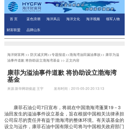
首 页
蓝色浪潮
海洋风云
海洋文化
海洋视频
领军人物
财富联盟
品牌山东
海洋财富网
>>
防灾减灾网
>>
专题报道
>>
渤海湾油田漏油事故
>>
康菲为溢
油事件道歉 将协助设立渤海湾基金
>> 正文内容
康菲为溢油事件道歉 将协助设立渤海湾
基金
来源:新华网胡俊超 王宇 发布时间：2015-05-20 20:13:13
康菲石油公司7日宣布，将就在中国渤海湾蓬莱19－3
油田发生的溢油事件设立基金，旨在根据中国相关法律承担
公司应尽的责任并有益于渤海湾的整体环境。有关该基金的
设立与运作，康菲石油中国有限公司将与中国相关政府部门