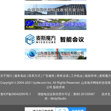
关于我们
|
服务条款
|
联系方式
|
广告服务
|
商务洽谈
|
工作机会
|
版权所有
|
麦斯魔方
Copyright © 2004-2021 hycfw.com Inc. All Rights Reserved. 山东海洋网络科技有限
公司 版权所有
鲁ICP备09042200号-1
增值电信业务经营许可证：鲁B2-20120067
技术支
持：MofyiStudio