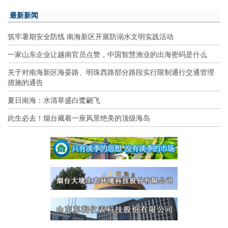
最新新闻
筑牢暑期安全防线 南海新区开展防溺水文明实践活动
一家山东企业让越南官员点赞，中国智慧渔业的出海密码是什么
关于对南海新区海晏路、明珠西路部分路段实行限制通行交通管理
措施的通告
夏日南海：水清草盛白鹭翩飞
此生必去！烟台藏着一座风景绝美的顶级海岛