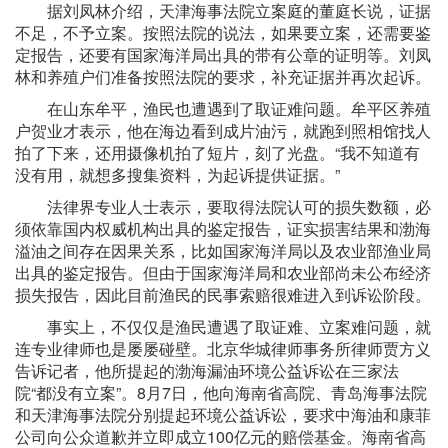
据刘凤林介绍，天津海事法院立案庭的董庭长说，证据
不足，不予立案。按照法院的说法，如果要立案，还需要鉴
定报告，还要有国家海洋局出具的带有公章的证明等。刘凤
林和养殖户们准备按照法院的要求，补充证据并再次起诉。
在山东牟平，渔民也遭遇到了取证难问题。牟平区养殖
户贺业才表示，他在海边看到成片油污，就跑到照相馆找人
拍了下来，还用摄像机拍了短片，刻了光盘。“我不知道有
没有用，就想多搜集资料，为起诉提供证据。”
法律界专业人士表示，要取得法院认可的损失数额，必
须依靠国内权威机构出具的鉴定报告，证实损害结果和渤海
溢油之间存在因果关系，比如国家海洋局以及农业部渔业局
出具的鉴定报告。但由于国家海洋局和农业部尚未公布经济
损失报告，因此目前渔民的民事索赔很难进入到诉讼阶段。
事实上，不仅仅是渔民遭遇了取证难、立案难问题，就
连专业律师也是屡屡碰壁。北京华城律师事务所律师贾方义
告诉记者，他所提起的渤海漏油环境公益诉讼在三家法
院“都没有立案”。8月7日，他向海南省高院、青岛海事法院
和天津海事法院分别提起环境公益诉讼，要求中海油和康菲
公司向公众道歉并立即成立100亿元的赔偿基金。海南省高