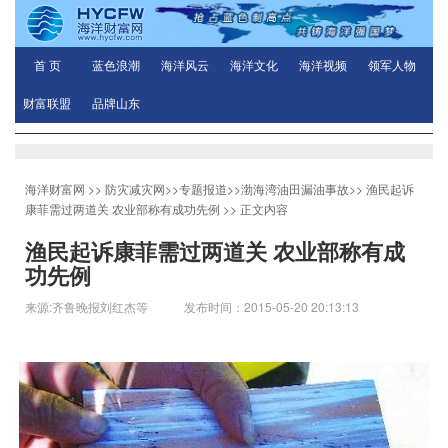
首 页
蓝色浪潮
海洋风云
海洋文化
海洋视频
领军人物
财富联盟
品牌山东
海洋财富网
>>
防灾减灾网
>>
专题报道
>>
渤海湾油田漏油事故
>>
渔民起诉
康菲需过两道关 农业部称有成功先例
>> 正文内容
渔民起诉康菲需过两道关 农业部称有成
功先例
来源:齐鲁晚报刘红杰等 发布时间：2015-05-20 20:13:13