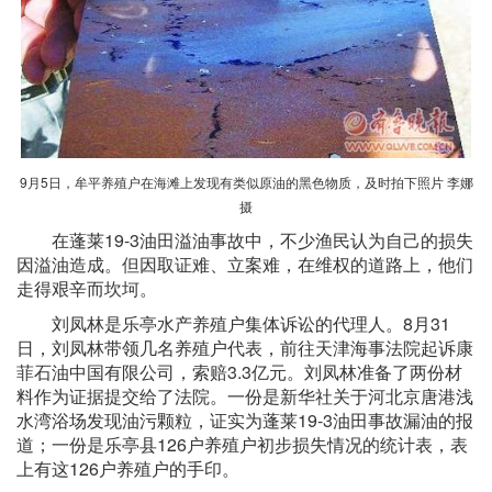
9月5日，牟平养殖户在海滩上发现有类似原油的黑色物质，及时拍下照片 李娜
摄
在蓬莱19-3油田溢油事故中，不少渔民认为自己的损失
因溢油造成。但因取证难、立案难，在维权的道路上，他们
走得艰辛而坎坷。
刘凤林是乐亭水产养殖户集体诉讼的代理人。8月31
日，刘凤林带领几名养殖户代表，前往天津海事法院起诉康
菲石油中国有限公司，索赔3.3亿元。刘凤林准备了两份材
料作为证据提交给了法院。一份是新华社关于河北京唐港浅
水湾浴场发现油污颗粒，证实为蓬莱19-3油田事故漏油的报
道；一份是乐亭县126户养殖户初步损失情况的统计表，表
上有这126户养殖户的手印。