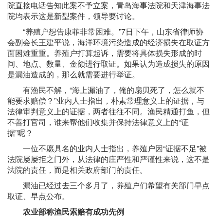
院直接电话告知此案不予立案，青岛海事法院和天津海事法
院均表示这是新型案件，领导要讨论。
“养殖户想告康菲非常困难。”7日下午，山东省律师协
会副会长王建平说，海洋环境污染造成的经济损失在取证方
面困难重重。养殖户打算起诉，需要将具体损失形成的时
间、地点、数量、金额进行取证。如果认为造成损失的原因
是漏油造成的，那么就需要进行举证。
有渔民不解，“海上漏油了，俺的扇贝死了，怎么就不
能要求赔偿？”业内人士指出，朴素常理意义上的证据，与
法律审判意义上的证据，两者往往不同。渔民精通打鱼，但
不善打官司，谁来帮他们收集并保持法律意义上的“证
据”呢？
一位不愿具名的业内人士指出，养殖户因“证据不足”被
法院屡屡拒之门外，从法律的庄严性和严谨性来说，这不是
法院的责任，而是相关政府部门的责任。
漏油已经过去三个多月了，养殖户们希望有关部门早点
取证、早点公布。
农业部称渔民索赔有成功先例