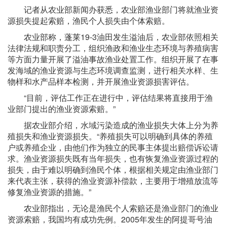
记者从农业部新闻办获悉，农业部渔业部门将就渔业资
源损失提起索赔，渔民个人损失由个体索赔。
农业部称，蓬莱19-3油田发生溢油后，农业部依照相关
法律法规和职责分工，组织渔政和渔业生态环境与养殖病害
等方面力量开展了溢油事故渔业处置工作。组织开展了在事
发海域的渔业资源与生态环境调查监测，进行相关水样、生
物样和水产品样本检测，并开展渔业资源损害评估。
“目前，评估工作正在进行中，评估结果将直接用于渔
业部门提出的渔业资源索赔。”
据农业部介绍，水域污染造成的渔业损失大体上分为养
殖损失和渔业资源损失。“养殖损失可以明确到具体的养殖
户或养殖企业，由他们作为独立的民事主体提出赔偿诉讼请
求。渔业资源损失既有当年损失，也有恢复渔业资源过程的
损失，由于难以明确到渔民个体，根据相关规定由渔业部门
来代表主张，获得的渔业资源补偿款，主要用于增殖放流等
修复渔业资源的措施。”
农业部指出，无论是渔民个人索赔还是渔业部门的渔业
资源索赔，我国均有成功先例。2005年发生的阿提哥号油