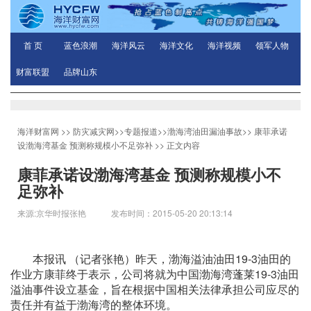
首 页
蓝色浪潮
海洋风云
海洋文化
海洋视频
领军人物
财富联盟
品牌山东
海洋财富网
>>
防灾减灾网
>>
专题报道
>>
渤海湾油田漏油事故
>>
康菲承诺
设渤海湾基金 预测称规模小不足弥补
>> 正文内容
康菲承诺设渤海湾基金 预测称规模小不
足弥补
来源:京华时报张艳 发布时间：2015-05-20 20:13:14
本报讯 （记者张艳）昨天，渤海溢油油田19-3油田的
作业方康菲终于表示，公司将就为中国渤海湾蓬莱19-3油田
溢油事件设立基金，旨在根据中国相关法律承担公司应尽的
责任并有益于渤海湾的整体环境。