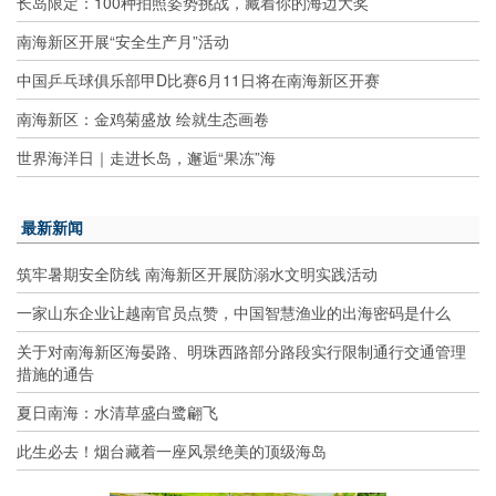
长岛限定：100种拍照姿势挑战，藏着你的海边大奖
南海新区开展“安全生产月”活动
中国乒乓球俱乐部甲D比赛6月11日将在南海新区开赛
南海新区：金鸡菊盛放 绘就生态画卷
世界海洋日｜走进长岛，邂逅“果冻”海
最新新闻
筑牢暑期安全防线 南海新区开展防溺水文明实践活动
一家山东企业让越南官员点赞，中国智慧渔业的出海密码是什么
关于对南海新区海晏路、明珠西路部分路段实行限制通行交通管理
措施的通告
夏日南海：水清草盛白鹭翩飞
此生必去！烟台藏着一座风景绝美的顶级海岛