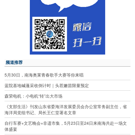
频道推荐
5月30日，南海奥莱青春歌手大赛等你来唱
蓝院基地碱蓬采收倒计时｜头茬嫩苗限量预定
森荣电机：小电机“转”出大市场
《支部生活》刊发山东省委海洋发展委员会办公室常务副主任，省
海洋局党组书记、局长王仁堂署名文章
自行车赛+文艺晚会+非遗市集，5月23日至24日来南海共赴一场文
体盛宴