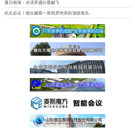
夏日南海：水清草盛白鹭翩飞
此生必去！烟台藏着一座风景绝美的顶级海岛