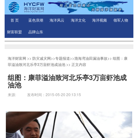
首 页
蓝色浪潮
海洋风云
海洋文化
海洋视频
领军人物
财富联盟
品牌山东
海洋财富网
>>
防灾减灾网
>>
专题报道
>>
渤海湾油田漏油事故
>>
组图：康
菲溢油致河北乐亭3万亩虾池成油池
>> 正文内容
组图：康菲溢油致河北乐亭3万亩虾池成
油池
来源: 发布时间：2015-05-20 20:13:15