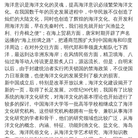
海洋意识是海洋文化的灵魂，提高海洋意识必须繁荣海洋文
化。在我国数千年的历史发展进程中，中华民族不仅创造了
灿烂的大陆文化，同时也创造了辉煌的海洋文化。在开发利
用海洋方面，早在先秦时代，我们祖先就开始“兴渔盐之
利、行舟楫之便”；在海上贸易方面，唐宋时期开辟了声名
远播的“海上丝绸之路”，把通商范围扩大到中国南海和印度
洋周边；在对外交往方面，明代郑和率领庞大船队七下西
洋，最远到达非洲东海岸；在风情民俗方面，精卫填海、八
仙过海等动人传说更是脍炙人口，源远流长。但是，自明末
以后，由于封建统治者实行闭关锁国的禁海政策，不仅使国
力日渐衰微，也使海洋文化的发展受到了极大的损害。
新中国成立后，特别是改革开放以来，海洋文化建设揭开了
新的一页，取得了长足发展。20世纪90代初，我国有了比较
系统的海洋文化研究，对海洋文化的基本理论也开始进行了
较多的探讨。中国海洋大学等一批高等学校相继成立了海洋
文化研究机构。这些研究机构都拥有一批专、兼职从事海洋
文化研究的学者和骨干，他们的研究领域也比较广泛，从海
洋文化的概念、内涵、特征、功能到渔文化、盐文化、海岛
文化、海洋民俗文化，从海洋文学艺术研究、海洋知识教