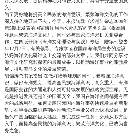
好又快发展，提供精神动力和智力支持，具有十分重要的意
义。
为了更好地将提高全民族的海洋意识、繁荣海洋文化的工作
深入持久地开展下去，今天，本报转载《求是》杂志2008年
第5期上发表的国家海洋局局长孙志辉的署名文章《提高海
洋意识繁荣海洋文化》。同时还与国家海洋局机关党委合
作，在四版开辟《海洋文化理论与实践》专版，陆续刊登去
年12月7日，有关领导、专家学者在国家海洋局主办的建设
弘扬海洋文化研讨会上交流的部分文章，让我们共同分享对
海洋文化研究和探索的最新成果，以推动海洋事业的蓬勃发
展，推动海洋文化的发展繁荣。
胡锦涛总书记指出,在做好陆地规划的同时，要增强海洋意
识，做好海洋规划。提高全民族海洋意识，意义重大。海洋
是国际交往的大通道和人类可持续发展的战略资源宝库。无
论是推进发展还是维护国家安全，我国在海洋空间都拥有巨
大的战略利益。如何适应国际国内海洋事务快速发展的新形
势，在重要战略机遇期内推动海洋事业又好又快地发展，是
当代中国面临的巨大挑战。要完成这一任务，必须从多方面
入手，而提高全民族的海洋意识，繁荣海洋文化，已成为当
务之急。