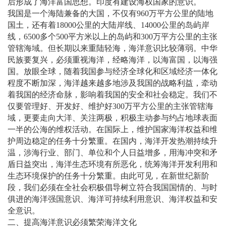
后形成了海洋富国思想。印度有建设海权国家的意识。
我国是一个海陆兼备的大国，不仅有960万平方公里的陆地
国土，还有着18000公里的大陆岸线、14000公里的岛屿岸
线，6500多个500平方米以上的岛屿和300万平方公里的主张
管辖海域。但长期以来重陆轻海，海洋意识比较薄弱。中华
民族要复兴，必须重视海洋，经略海洋，以海富国，以海强
国。放眼全球，随着我国参与经济全球化和区域经济一体化
程度不断加深，海洋越来越多地涉及我国的战略利益，牵动
着我国的经济命脉，影响着我国的安全和社会稳定。我们不
仅要管理好、开发好、维护好300万平方公里的主张管辖海
域，更要走向大洋、关注两极，积极主动参与约占地球表面
一半的公海的维权活动。在国际上，维护国家海洋权益和维
护周边稳定的任务十分繁重。在国内，海洋开发热潮持续升
温，涉海行业、部门、单位和个人日益增多，用海冲突和矛
盾日益突出，海洋生态环境有所恶化，统筹海洋开发利用和
生态环境保护的任务十分繁重。由此可见，在新世纪新阶
段，我们必须在全社会积极倡导树立符合我国国情的、与时
俱进的海洋强国意识、海洋可持续利用意识、海洋权益和安
全意识。
二、提高海洋意识必须繁荣海洋文化