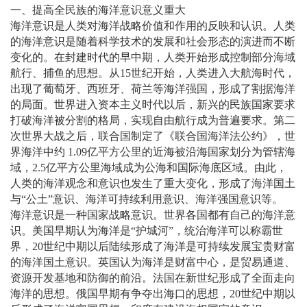
一、提高全民族的海洋意识意义重大
海洋意识是人类对海洋战略价值和作用的反映和认识。人类
的海洋意识是随着科学技术的发展和社会形态的演进而不断
变化的。在封建时代的早中期，人类开始形成控制部分海域
航行、捕鱼的思想。从15世纪开始，人类进入大航海时代，
出现了葡萄牙、西班牙、荷兰等海洋强国，形成了割据海洋
的局面。世界进入资本主义时代以后，新兴的民族国家要求
打破海洋被分割的格局，实现自由航行成为普遍要求。第二
次世界大战之后，联合国制定了《联合国海洋法公约》，世
界海洋中约 1.09亿平方公里的近海被沿海国家划分为管辖海
域，2.5亿平方公里海域成为公海和国际海底区域。由此，
人类的海洋观念和意识也发生了重大变化，形成了海洋国土
与“公土”意识、海洋可持续利用意识、海洋强国意识等。
海洋意识是一种国家战略意识。世界各国都有自己的海洋意
识。美国早期认为海洋是“护城河”，统治海洋可以称霸世
界，20世纪中期以后陆续形成了海洋是可持续发展宝贵财富
的海洋国土意识。英国认为海洋是财富中心，是贸易通道、
资源开发基地和防御的前沿。法国在新世纪形成了全面走向
海洋的思想。俄国早期有争夺出海口的思想，20世纪中期以