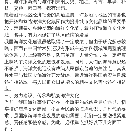
育、海洋旅游到与海洋相关的历史、地理、考古、军事、科
技、交通、港口等，都有涉猎。
随着沿海地区经济社会的高速发展，许多沿海地区的市县也
把开拓和营造海洋文化氛围作为提升城市文化品牌的重要手
段，定期举办各种类型的海洋文化节，着力打造海洋文化名
城、名县，有力地促进了地区经济的发展。
我国海洋文化建设虽然取得了一定成绩，但由于研究起步较
晚，因而在中国学术界还没有形成主题学科领域和完整的理
论体系，加上经费不足，队伍单薄，力量分散，在一定程度
上制约了海洋文化的建设和发展。同时，人们的海洋意识还
不够强，海洋文化远没有成为人民群众普遍的关注点，其发
展水平与我国实施海洋开发战略、建设海洋强国的宏伟目标
还不相适应，与人民群众日益增长的精神文化需求还不相适
应。
三、努力建设、传承和弘扬海洋文化
当前，我国海洋事业正处在一个重要的战略发展机遇期。切
实搞好海洋文化建设，提高全民族的海洋意识，是时代的要
求，是国家海洋事业发展的迫切需要，我们一定要增强紧迫
感、责任感和使命感。为此，必须重点抓好以下几方面工
作：