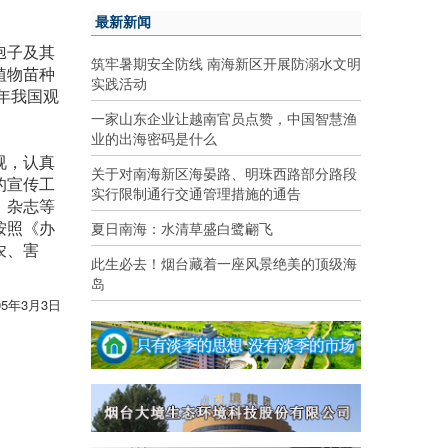
最新新闻
孢子及其
筑牢暑期安全防线 南海新区开展防溺水文明
植物苗种
实践活动
年我国观
一家山东企业让越南官员点赞，中国智慧渔
业的出海密码是什么
视，认真
关于对南海新区海晏路、明珠西路部分路段
的宣传工
实行限制通行交通管理措施的通告
、杂志等
按照《办
夏日南海：水清草盛白鹭翩飞
农、害
此生必去！烟台藏着一座风景绝美的顶级海
岛
05年3月3日