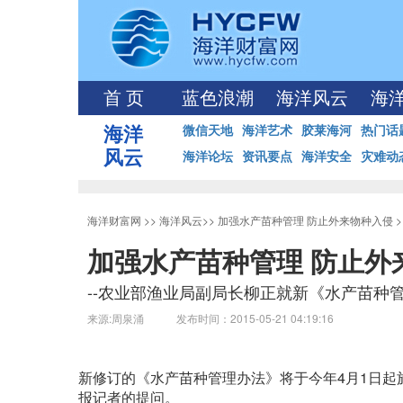
首 页
蓝色浪潮
海洋风云
海
海洋
微信天地
海洋艺术
胶莱海河
热门话
风云
海洋论坛
资讯要点
海洋安全
灾难动
海洋财富网
>>
海洋风云
>>
加强水产苗种管理 防止外来物种入侵
>
加强水产苗种管理 防止外
--农业部渔业局副局长柳正就新《水产苗种
来源:周泉涌 发布时间：2015-05-21 04:19:16
新修订的《水产苗种管理办法》将于今年4月1日
报记者的提问。