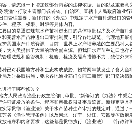
内容，请您谈一下增加这部分内容的法律依据、目的以及重要意
国务院渔业行政主管部门或者省、自治区、直辖市人民政府渔业行
进出口管理需要，新修订的《办法》中规定了水产苗种进出口的管
条件、程序、权限、时限等具体内容。
主要目的是通过规范水产苗种进出口的具体审批程序及水产苗种
立和完善水产苗种进出口审批制度，引导各地规范、合理地开展
保护我国水产种质资源。目前，世界上水产增养殖的主要品种大
展，为人类提供了大量的动物蛋白源。但我国水产苗种进口也存
关管理法规和监管机制；检验、检疫及隔离措施不力，致使外来
苗种已对我国地方种和生态构成威胁。如前两年就发生了食人鱼
业局及时采取措施，要求各地渔业部门会同工商管理部门坚决清
体进行了哪些修改？
地方人民政府渔业行政主管部门审批。”新修订的《办法》中规
产许可证发放的条件、程序和审批权限及事后监督。新规定更具
在实际贯彻《渔业法》关于水产苗种生产审批的规定时，通过了
江苏省《渔业管理条例》以及河北、辽宁、浙江、安徽等省政府
发放程序和内容要求，这些都是贯彻执行《渔业法》、《行政许