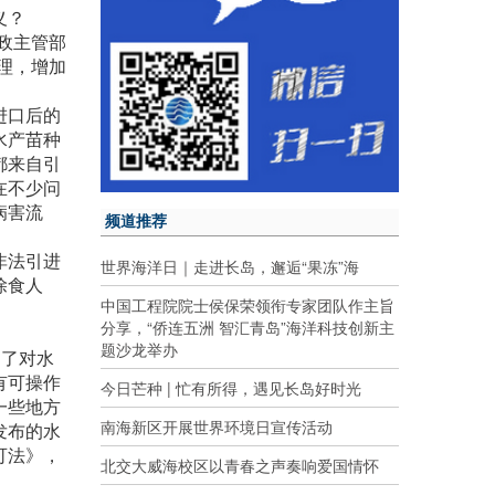
义？
政主管部
理，增加
进口后的
水产苗种
都来自引
在不少问
病害流
频道推荐
非法引进
世界海洋日｜走进长岛，邂逅“果冻”海
除食人
中国工程院院士侯保荣领衔专家团队作主旨
分享，“侨连五洲 智汇青岛”海洋科技创新主
题沙龙举办
定了对水
有可操作
今日芒种 | 忙有所得，遇见长岛好时光
一些地方
南海新区开展世界环境日宣传活动
发布的水
可法》，
北交大威海校区以青春之声奏响爱国情怀