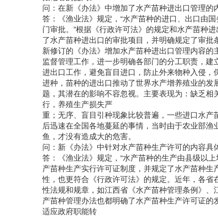
问：在新《办法》中增加了水产苗种进出口管理的
答：《渔业法》规定，“水产苗种的进口、出口由
门审批。”根据《行政许可法》的规定和水产苗种
了水产苗种进出口的审批项目，并明确规定了审批
新修订的《办法》增加水产苗种进出口管理内容的
监督管理工作，进一步明确各部门的分工职责，建
进出口工作，避免盲目进口，防止外来物种入侵，
进种，苗种的进出口推动了世界水产增养殖业的发
题，其潜在的影响不容忽视。主要表现为：缺乏相
行，养殖生产损失严
重；无序、盲目引种现象比较普遍，一些进口水产
后迅速在全国各地蔓延的事情，当时由于农业部渔
鱼，才没有造成大的危害。
问：新《办法》中针对水产苗种生产许可的内容具
答：《渔业法》规定，“水产苗种的生产由县级以上
产苗种生产实行许可证制度，并规定了水产苗种生
性，也更符合《行政许可法》的规定。近年，各省
性法规和规章，如江西省《水产苗种管理条例》、
产苗种管理办法也都明确了水产苗种生产许可证的
适应政府职能转