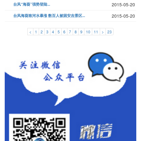
台风“海葵”强势登陆...
2015-05-20
台风海葵致河水暴涨 数百人被困安吉景区...
2015-05-20
<
1
2
3
4
5
6
7
8
9
10
11
>
23