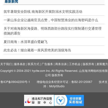
最新新闻
筑牢暑期安全防线 南海新区开展防溺水文明实践活动
一家山东企业让越南官员点赞，中国智慧渔业的出海密码是什么
关于对南海新区海晏路、明珠西路部分路段实行限制通行交通管理
措施的通告
夏日南海：水清草盛白鹭翩飞
此生必去！烟台藏着一座风景绝美的顶级海岛
关于我们
|
服务条款
|
联系方式
|
广告服务
|
商务洽谈
|
工作机会
|
版权所有
|
麦斯魔方
Copyright © 2004-2021 hycfw.com Inc. All Rights Reserved. 山东海洋网络科技有限
公司 版权所有
鲁ICP备09042200号-1
增值电信业务经营许可证：鲁B2-20120067
技术支
持：MofyiStudio