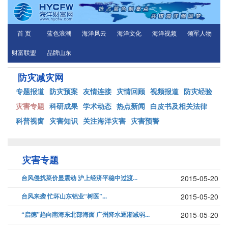
首 页
蓝色浪潮
海洋风云
海洋文化
海洋视频
领军人物
财富联盟
品牌山东
防灾减灾网
专题报道
防灾预案
友情连接
灾情回顾
视频报道
防灾经验
灾害专题
科研成果
学术动态
热点新闻
白皮书及相关法律
科普视窗
灾害知识
关注海洋灾害
灾害预警
灾害专题
台风侵扰菜价显震动 沪上经济平稳中过渡...
2015-05-20
台风来袭 忙坏山东铝业“树医”...
2015-05-20
“启德”趋向南海东北部海面 广州降水逐渐减弱...
2015-05-20