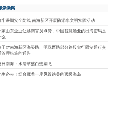
最新新闻
筑牢暑期安全防线 南海新区开展防溺水文明实践活动
一家山东企业让越南官员点赞，中国智慧渔业的出海密码是
什么
关于对南海新区海晏路、明珠西路部分路段实行限制通行交
通管理措施的通告
夏日南海：水清草盛白鹭翩飞
此生必去！烟台藏着一座风景绝美的顶级海岛