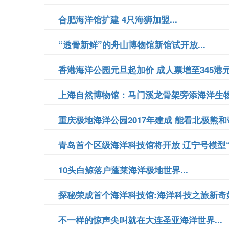
合肥海洋馆扩建 4只海狮加盟...
“透骨新鲜”的舟山博物馆新馆试开放...
香港海洋公园元旦起加价 成人票增至345港元.
上海自然博物馆：马门溪龙骨架旁添海洋生物标
重庆极地海洋公园2017年建成 能看北极熊和帝
青岛首个区级海洋科技馆将开放 辽宁号模型“驾
10头白鲸落户蓬莱海洋极地世界...
探秘荣成首个海洋科技馆:海洋科技之旅新奇好玩
不一样的惊声尖叫就在大连圣亚海洋世界...