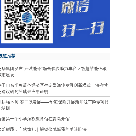
频道推荐
泛华集团发布“产城能环”融合倡议助力丰台区智慧节能低碳
城市建设
关于山东半岛蓝色经济区生态型渔业发展创新模式---海洋牧
场建设研究的成果应用证明
深耕强本领 实干促发展——华海保险开展新能源车险专项技
能培训
全国第一个小学海权教育馆在青岛开馆
盐滩鲜蔬，自然馈礼｜解锁盐地碱蓬的美味吃法