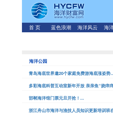
首 页
蓝色浪潮
海洋风云
海
海洋公园
青岛海底世界邀20个家庭免费游海底涨姿势..
多彩海底科普互动室新年开放 亲亲鱼“挠痒痒”.
邯郸海洋馆门票元旦开抢！...
浙江舟山市海洋与渔技人员知识更新培训班在定