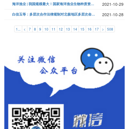
海洋渔业 | 我国规模最大！国家海洋渔业生物种质资源库在青岛揭牌...
2021-10-29
白佳玉等：多层次合作法律规制对北极地区多层次命运共同体构建的促进...
2021-10-28
1...
<
7
8
9
10
11
12
13
14
15
16
17
>
508