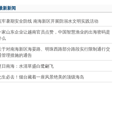
最新新闻
筑牢暑期安全防线 南海新区开展防溺水文明实践活动
一家山东企业让越南官员点赞，中国智慧渔业的出海密码是
什么
关于对南海新区海晏路、明珠西路部分路段实行限制通行交
通管理措施的通告
夏日南海：水清草盛白鹭翩飞
此生必去！烟台藏着一座风景绝美的顶级海岛