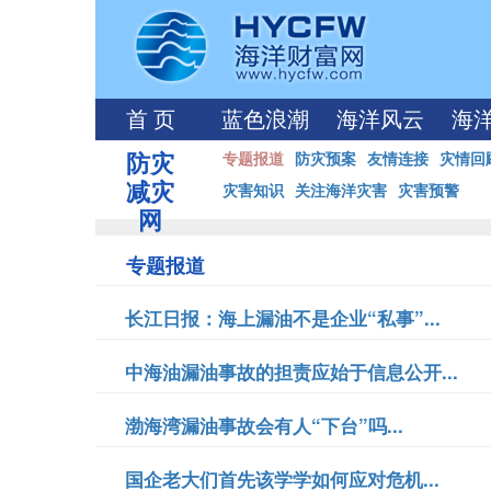
首 页
蓝色浪潮
海洋风云
海
防灾
专题报道
防灾预案
友情连接
灾情回
减灾
灾害知识
关注海洋灾害
灾害预警
网
专题报道
长江日报：海上漏油不是企业“私事”...
中海油漏油事故的担责应始于信息公开...
渤海湾漏油事故会有人“下台”吗...
国企老大们首先该学学如何应对危机...