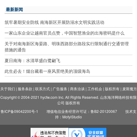
最新新闻
筑牢暑期安全防线 南海新区开展防溺水文明实践活动
一家山东企业让越南官员点赞，中国智慧渔业的出海密码是什么
关于对南海新区海晏路、明珠西路部分路段实行限制通行交通管理
措施的通告
夏日南海：水清草盛白鹭翩飞
此生必去！烟台藏着一座风景绝美的顶级海岛
关于我们
|
服务条款
|
联系方式
|
广告服务
|
商务洽谈
|
工作机会
|
版权所有
|
麦斯魔方
Copyright © 2004-2021 hycfw.com Inc. All Rights Reserved. 山东海洋网络科技有限
公司 版权所有
鲁ICP备09042200号-1
增值电信业务经营许可证：鲁B2-20120067
技术支
持：MofyiStudio