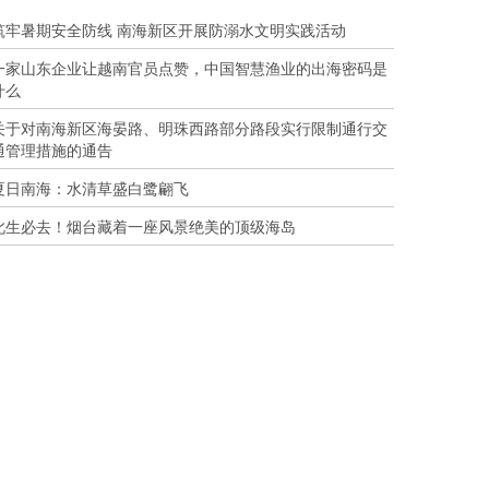
筑牢暑期安全防线 南海新区开展防溺水文明实践活动
一家山东企业让越南官员点赞，中国智慧渔业的出海密码是
什么
关于对南海新区海晏路、明珠西路部分路段实行限制通行交
通管理措施的通告
夏日南海：水清草盛白鹭翩飞
此生必去！烟台藏着一座风景绝美的顶级海岛