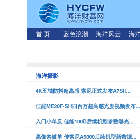
首 页
蓝色浪潮
海洋风云
海
海洋摄影
4K五轴防抖超高感 索尼正式发布A7SII...
佳能ME20F-SH四百万超高感光度视频发布..
入门小单反 佳能100D后续机型参数曝光...
高像素微单 传索尼A6000后续机型新数据...