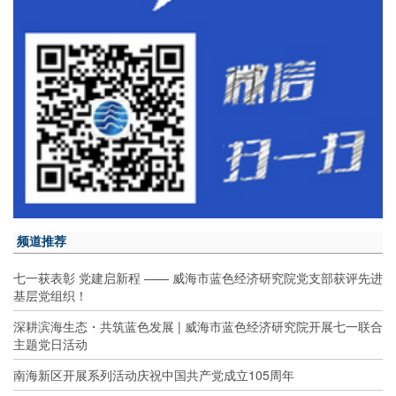
频道推荐
七一获表彰 党建启新程 —— 威海市蓝色经济研究院党支部获评先进
基层党组织！
深耕滨海生态・共筑蓝色发展 | 威海市蓝色经济研究院开展七一联合
主题党日活动
南海新区开展系列活动庆祝中国共产党成立105周年