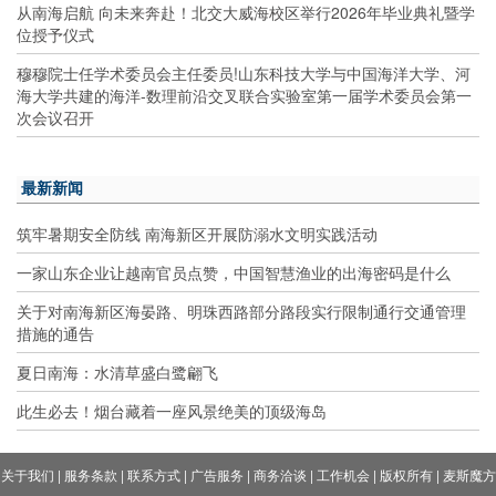
从南海启航 向未来奔赴！北交大威海校区举行2026年毕业典礼暨学
位授予仪式
穆穆院士任学术委员会主任委员!山东科技大学与中国海洋大学、河
海大学共建的海洋-数理前沿交叉联合实验室第一届学术委员会第一
次会议召开
最新新闻
筑牢暑期安全防线 南海新区开展防溺水文明实践活动
一家山东企业让越南官员点赞，中国智慧渔业的出海密码是什么
关于对南海新区海晏路、明珠西路部分路段实行限制通行交通管理
措施的通告
夏日南海：水清草盛白鹭翩飞
此生必去！烟台藏着一座风景绝美的顶级海岛
关于我们
|
服务条款
|
联系方式
|
广告服务
|
商务洽谈
|
工作机会
|
版权所有
|
麦斯魔方