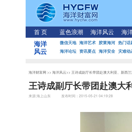
首 页
蓝色浪潮
海洋风云
海
海洋
微信天地
海洋艺术
胶莱海河
热门话
风云
海洋论坛
资讯要点
海洋安全
灾难动
海洋财富网
>>
海洋风云
>>
王诗成副厅长带团赴澳大利亚、新西兰
王诗成副厅长带团赴澳大
来源:海上山东 发布时间：2015-05-21 04:19:28