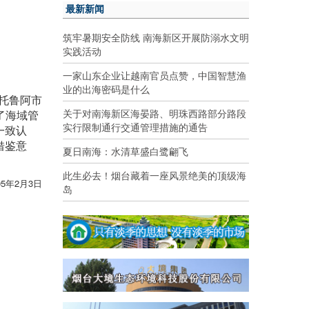
最新新闻
筑牢暑期安全防线 南海新区开展防溺水文明
实践活动
一家山东企业让越南官员点赞，中国智慧渔
业的出海密码是什么
罗托鲁阿市
关于对南海新区海晏路、明珠西路部分路段
了海域管
实行限制通行交通管理措施的通告
一致认
借鉴意
夏日南海：水清草盛白鹭翩飞
此生必去！烟台藏着一座风景绝美的顶级海
05年2月3日
岛